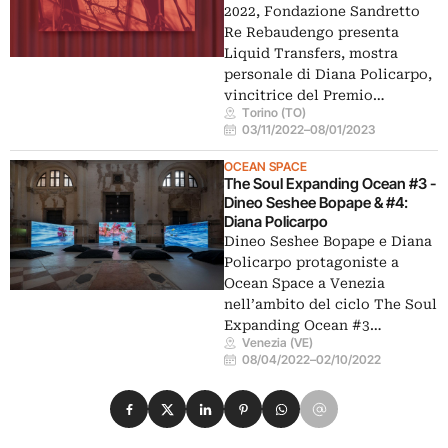
2022, Fondazione Sandretto
Re Rebaudengo presenta
Liquid Transfers, mostra
personale di Diana Policarpo,
vincitrice del Premio…
Torino (TO)
03/11/2022
–
08/01/2023
OCEAN SPACE
The Soul Expanding Ocean #3 -
Dineo Seshee Bopape & #4:
Diana Policarpo
Dineo Seshee Bopape e Diana
Policarpo protagoniste a
Ocean Space a Venezia
nell’ambito del ciclo The Soul
Expanding Ocean #3…
Venezia (VE)
08/04/2022
–
02/10/2022
Condividi su Facebook
Condividi su X
Condividi su LinkedIn
Condividi su Pinterest
Condividi su WhatsApp
Condividi su Email