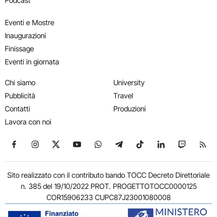
Podcast
Eventi e Mostre
Inaugurazioni
Finissage
Eventi in giornata
Chi siamo
University
Pubblicità
Travel
Contatti
Produzioni
Lavora con noi
Seguici su Facebook
Seguici su Instagram
Seguici su X
Seguici su YouTube
Seguici su WhatsApp
Seguici su Telegram
Seguici su TikTok
Seguici su Link
Seguici su
Segui
Sito realizzato con il contributo bando TOCC Decreto Direttoriale
n. 385 del 19/10/2022 PROT. PROGETTOTOCC0000125
COR15906233 CUPC87J23001080008