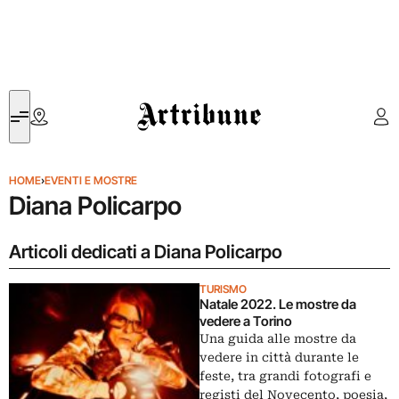
Artribune
HOME
›
EVENTI E MOSTRE
Diana Policarpo
Articoli dedicati a Diana Policarpo
TURISMO
Natale 2022. Le mostre da
vedere a Torino
Una guida alle mostre da
vedere in città durante le
feste, tra grandi fotografi e
registi del Novecento, poesia,