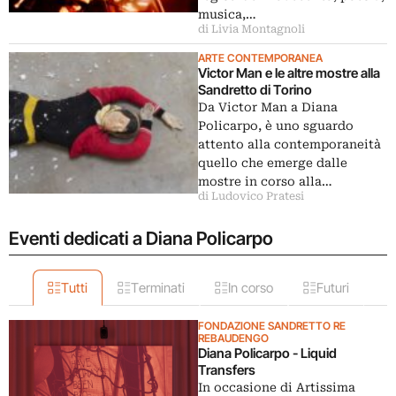
musica,…
di Livia Montagnoli
ARTE CONTEMPORANEA
Victor Man e le altre mostre alla
Sandretto di Torino
Da Victor Man a Diana
Policarpo, è uno sguardo
attento alla contemporaneità
quello che emerge dalle
mostre in corso alla…
di Ludovico Pratesi
Eventi dedicati a Diana Policarpo
Tutti
Terminati
In corso
Futuri
FONDAZIONE SANDRETTO RE
REBAUDENGO
Diana Policarpo - Liquid
Transfers
In occasione di Artissima