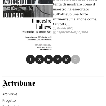
tenta di mostrare come il
maestro ha esercitato
sull’allievo una forte
influenza, ma anche come,
talvolta,…
Gorizia (GO)
19/09/2014
–
18/10/2014
Condividi su Facebook
Condividi su X
Condividi su LinkedIn
Condividi su Pinterest
Condividi su WhatsApp
Condividi su Email
Artribune
Arti visive
Progetto