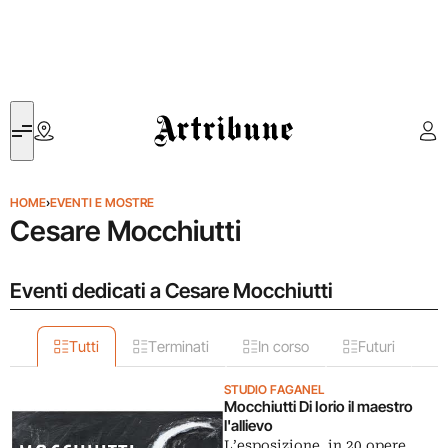
Artribune
HOME
›
EVENTI E MOSTRE
Cesare Mocchiutti
Eventi dedicati a Cesare Mocchiutti
Tutti
Terminati
In corso
Futuri
STUDIO FAGANEL
Mocchiutti Di Iorio il maestro
l'allievo
L’esposizione, in 20 opere,