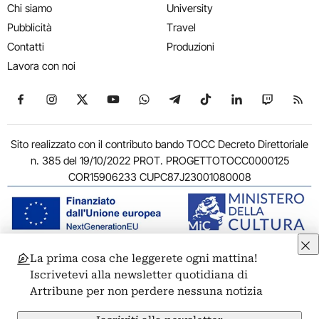
Chi siamo
University
Pubblicità
Travel
Contatti
Produzioni
Lavora con noi
Seguici su Facebook
Seguici su Instagram
Seguici su X
Seguici su YouTube
Seguici su WhatsApp
Seguici su Telegram
Seguici su TikTok
Seguici su Link
Seguici su
Segui
Sito realizzato con il contributo bando TOCC Decreto Direttoriale
n. 385 del 19/10/2022 PROT. PROGETTOTOCC0000125
COR15906233 CUPC87J23001080008
La prima cosa che leggerete ogni mattina!
© 2011-2026 ARTRIBUNE srl – Corso Vittorio Emanuele II, 287 –
Iscrivetevi alla newsletter quotidiana di
00186 Roma - P.I. 11381581005
Artribune per non perdere nessuna notizia
Privacy: Responsabile della protezione dei dati personali
ARTRIBUNE srl – Corso Vittorio Emanuele II, 287 – 00186 Roma