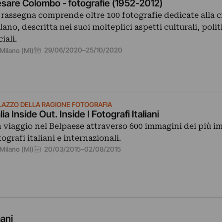
sare Colombo - fotografie (1952-2012)
 rassegna comprende oltre 100 fotografie dedicate alla ci
lano, descritta nei suoi molteplici aspetti culturali, politi
iali.
29/06/2020
–
25/10/2020
Milano (MI)
LAZZO DELLA RAGIONE FOTOGRAFIA
alia Inside Out. Inside I Fotografi Italiani
 viaggio nel Belpaese attraverso 600 immagini dei più i
tografi italiani e internazionali.
20/03/2015
–
02/08/2015
Milano (MI)
ani