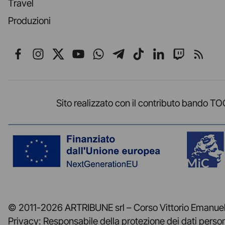
Travel
Produzioni
Seguici su Facebook
Seguici su Instagram
Seguici su X
Seguici su YouTube
Seguici su WhatsApp
Seguici su Telegr
Seguici su TikT
Seguici su L
Seguici 
Segui
Sito realizzato con il contributo band
© 2011-2026 ARTRIBUNE srl – Corso Vittorio Emanuele
Privacy: Responsabile della protezione dei dati perso