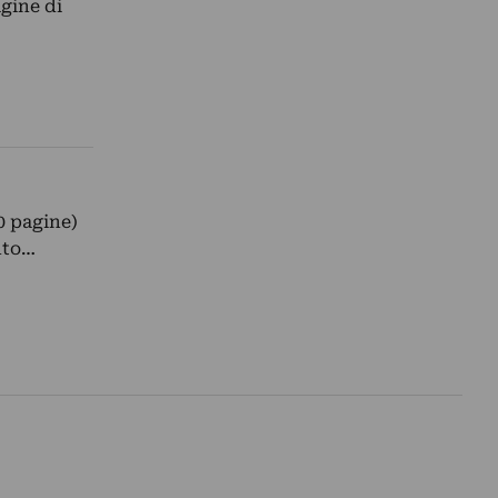
gine di
00 pagine)
nto…