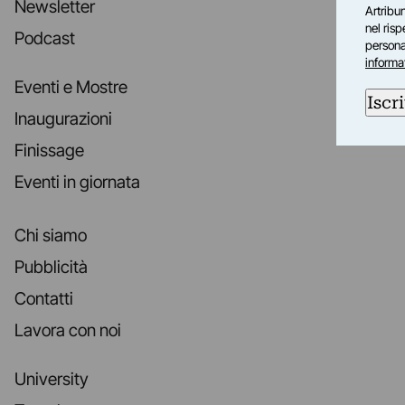
Newsletter
Artribun
nel ris
Podcast
personal
informa
Eventi e Mostre
Iscri
Inaugurazioni
Finissage
Eventi in giornata
Chi siamo
Pubblicità
Contatti
Lavora con noi
University