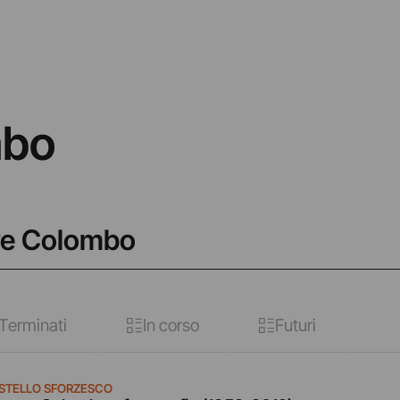
mbo
are Colombo
Terminati
In corso
Futuri
STELLO SFORZESCO