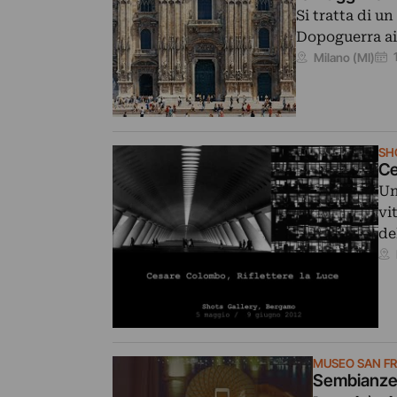
Si tratta di u
Dopoguerra ai 
Milano (MI)
SH
Ce
Un
vi
de
MUSEO SAN F
Sembianze -