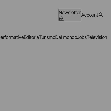
Newsletter
Account
performative
Editoria
Turismo
Dal mondo
Jobs
Television