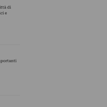
ttà di
ci e
mportanti