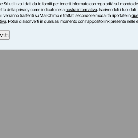
e Srl utilizza i dati da te forniti per tenerti informato con regolarità sul mondo del
petto della privacy come indicato nella
nostra informativa
. Iscrivendoti i tuoi dati
i verranno trasferiti su MailChimp e trattati secondo le modalità riportate in
que
tiva
. Potrai disiscriverti in qualsiasi momento con l'apposito link presente nelle 
viti