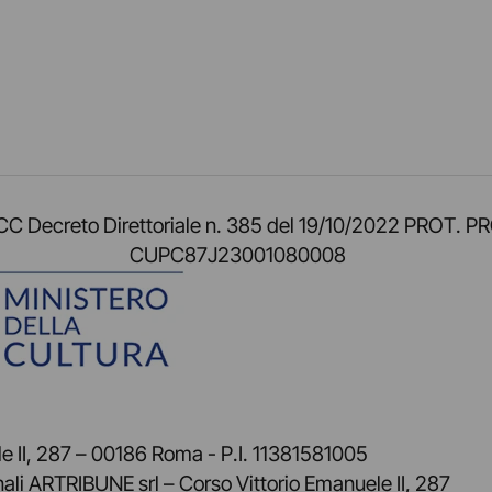
am
ok
inkedIn
su Twitch
ci su Rss
o TOCC Decreto Direttoriale n. 385 del 19/10/2022 
CUPC87J23001080008
 II, 287 – 00186 Roma - P.I. 11381581005
nali ARTRIBUNE srl – Corso Vittorio Emanuele II, 287