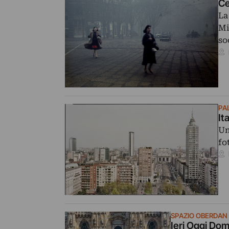
Ce
La
Mi
soc
PA
It
Un
fo
SPAZIO OBERDAN
Ieri Oggi Dom