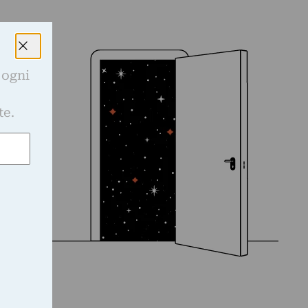
 ogni
e
te.