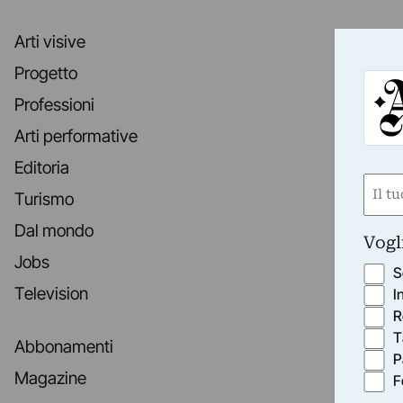
Arti visive
Progetto
Professioni
Arti performative
Editoria
Nom
Turismo
(Obbli
Dal mondo
Nome
Vogl
Jobs
S
Television
I
R
T
Abbonamenti
P
Magazine
F