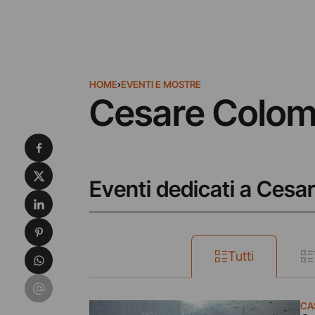
HOME
›
EVENTI E MOSTRE
Cesare Colo
Condividi su Facebook
Condividi su X
Eventi dedicati a Ces
Condividi su LinkedIn
Condividi su Pinterest
Condividi su WhatsApp
Tutti
Condividi su Email
CA