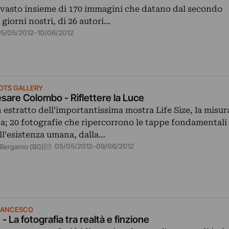
n vasto insieme di 170 immagini che datano dal secondo
giorni nostri, di 26 autori…
15/05/2012
–
10/06/2012
OTS GALLERY
sare Colombo - Riflettere la Luce
 estratto dell’importantissima mostra Life Size, la misur
ta; 20 fotografie che ripercorrono le tappe fondamentali
ll’esistenza umana, dalla…
05/05/2012
–
09/06/2012
Bergamo (BG)
RANCESCO
 La fotografia tra realtà e finzione