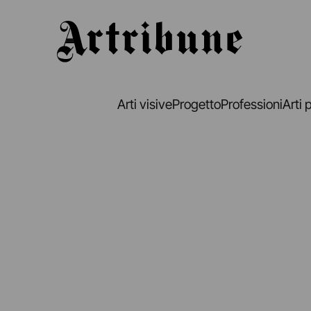
Artribune
Arti visive
Progetto
Professioni
Arti 