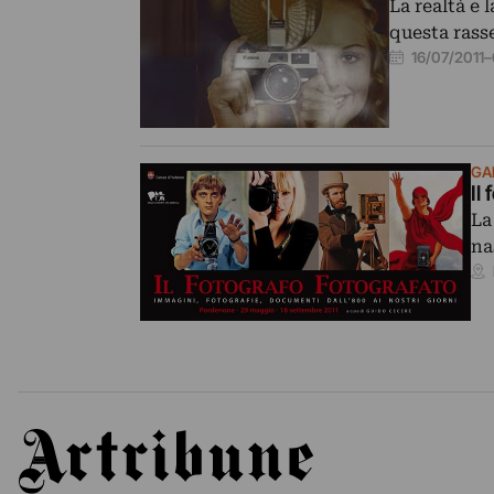
La realtà e
questa rass
16/07/2011
–
GA
Il
La
na
Artribune