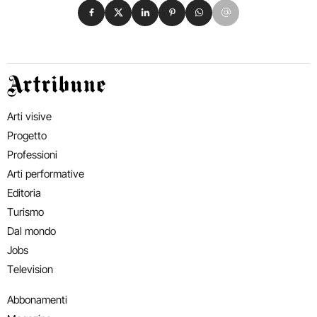
Condividi su Facebook
Condividi su X
Condividi su LinkedIn
Condividi su Pinterest
Condividi su WhatsApp
Condividi su Email
Artribune
Arti visive
Progetto
Professioni
Arti performative
Editoria
Turismo
Dal mondo
Jobs
Television
Abbonamenti