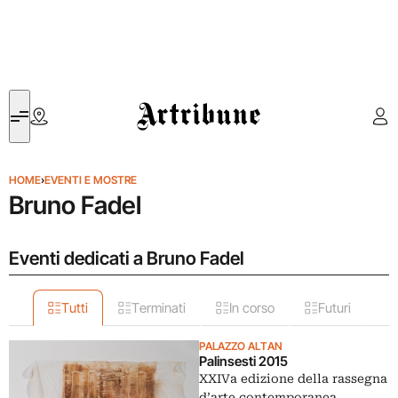
Artribune
HOME
›
EVENTI E MOSTRE
Bruno Fadel
Eventi dedicati a Bruno Fadel
Tutti
Terminati
In corso
Futuri
PALAZZO ALTAN
Palinsesti 2015
XXIVa edizione della rassegna
d’arte contemporanea