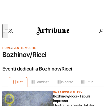
Artribune
HOME
›
EVENTI E MOSTRE
Bozhinov/Ricci
Eventi dedicati a Bozhinov/Ricci
Tutti
Terminati
In corso
Futuri
DALLA ROSA GALLERY
Bozhinov/Ricci - Tabula
Impressa
Mostra personale del duo