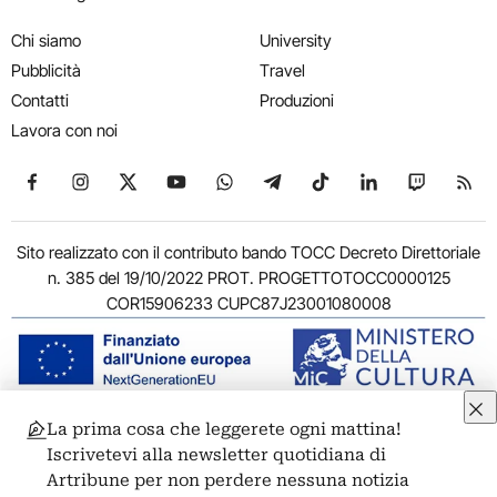
Chi siamo
University
Pubblicità
Travel
Contatti
Produzioni
Lavora con noi
Seguici su Facebook
Seguici su Instagram
Seguici su X
Seguici su YouTube
Seguici su WhatsApp
Seguici su Telegram
Seguici su TikTok
Seguici su Link
Seguici su
Segui
Sito realizzato con il contributo bando TOCC Decreto Direttoriale
n. 385 del 19/10/2022 PROT. PROGETTOTOCC0000125
COR15906233 CUPC87J23001080008
La prima cosa che leggerete ogni mattina!
© 2011-2026 ARTRIBUNE srl – Corso Vittorio Emanuele II, 287 –
Iscrivetevi alla newsletter quotidiana di
00186 Roma - P.I. 11381581005
Artribune per non perdere nessuna notizia
Privacy: Responsabile della protezione dei dati personali