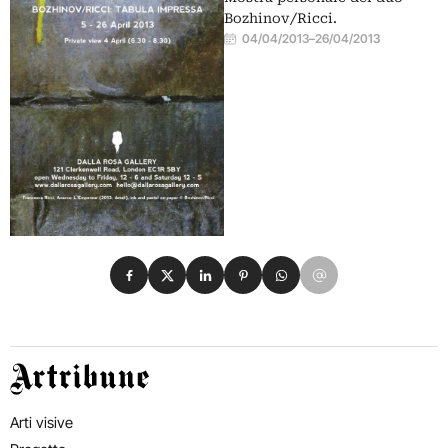
Bozhinov/Ricci.
04/04/2013
–
26/04/2013
Condividi su Facebook
Condividi su X
Condividi su LinkedIn
Condividi su Pinterest
Condividi su WhatsApp
Condividi su Email
Artribune
Arti visive