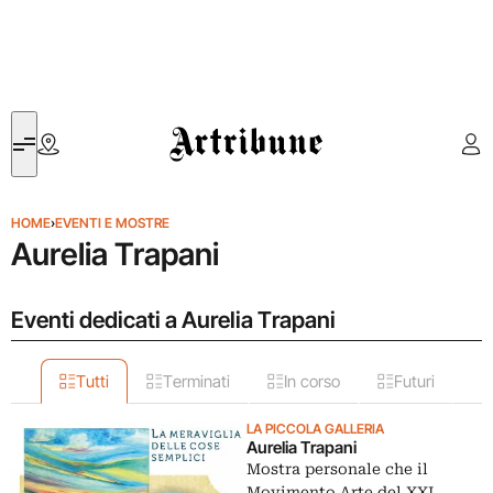
Artribune
HOME
›
EVENTI E MOSTRE
Aurelia Trapani
Eventi dedicati a Aurelia Trapani
Tutti
Terminati
In corso
Futuri
LA PICCOLA GALLERIA
Aurelia Trapani
Mostra personale che il
Movimento Arte del XXI