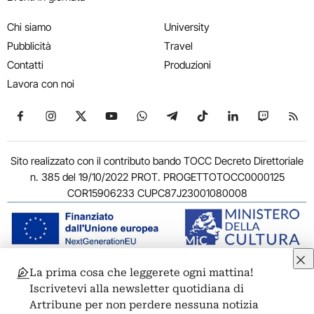
Chi siamo
University
Pubblicità
Travel
Contatti
Produzioni
Lavora con noi
Seguici su Facebook
Seguici su Instagram
Seguici su X
Seguici su YouTube
Seguici su WhatsApp
Seguici su Telegram
Seguici su TikTok
Seguici su Link
Seguici su
Segui
Sito realizzato con il contributo bando TOCC Decreto Direttoriale
n. 385 del 19/10/2022 PROT. PROGETTOTOCC0000125
COR15906233 CUPC87J23001080008
La prima cosa che leggerete ogni mattina!
© 2011-2026 ARTRIBUNE srl – Corso Vittorio Emanuele II, 287 –
Iscrivetevi alla newsletter quotidiana di
00186 Roma - P.I. 11381581005
Artribune per non perdere nessuna notizia
Privacy: Responsabile della protezione dei dati personali