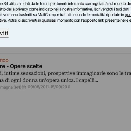
e Srl utilizza i dati da te forniti per tenerti informato con regolarità sul mondo del
petto della privacy come indicato nella
nostra informativa
. Iscrivendoti i tuoi dati
ONTEMPORANEA
i verranno trasferiti su MailChimp e trattati secondo le modalità riportate in
que
- Istinti Estinti
tiva
. Potrai disiscriverti in qualsiasi momento con l'apposito link presente nelle 
di Arianna Bonamore con la partecipazione di Cristiana
formance), Lucio De Angelis ( progetto audio) Angelo Pu
viti
9/2011
–
18/09/2011
TICO
e - Opere scelte
di, intime sensazioni, prospettive immaginarie sono le t
a di ogni donna un’opera unica. I capelli…
09/08/2011
–
15/09/2011
Romagna (RN)