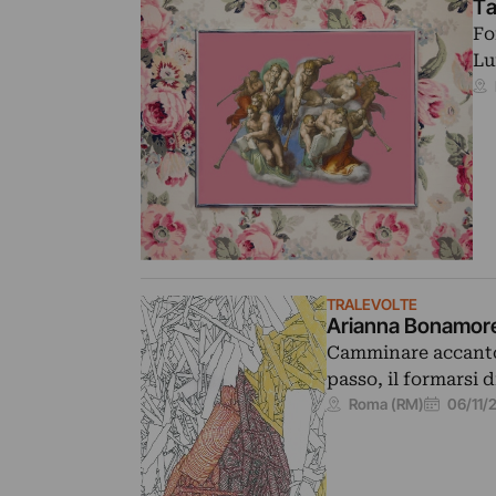
Ta
Fo
Lu
TRALEVOLTE
Arianna Bonamor
Camminare accanto a
passo, il formarsi 
06/11/
Roma (RM)