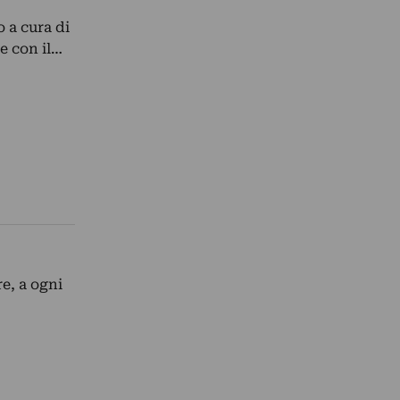
 a cura di
e con il…
e, a ogni