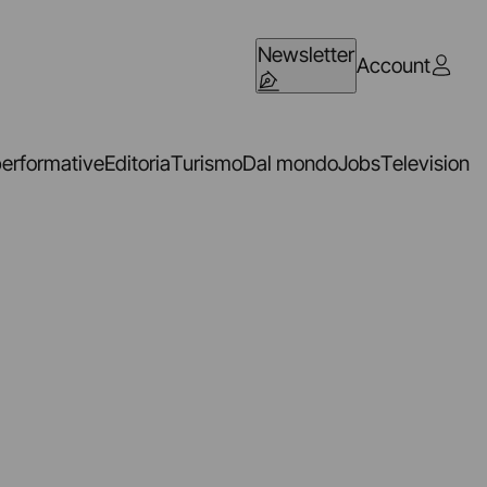
Newsletter
Account
performative
Editoria
Turismo
Dal mondo
Jobs
Television