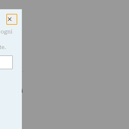
 ogni
e
te.
ro pallidi
novaccio…