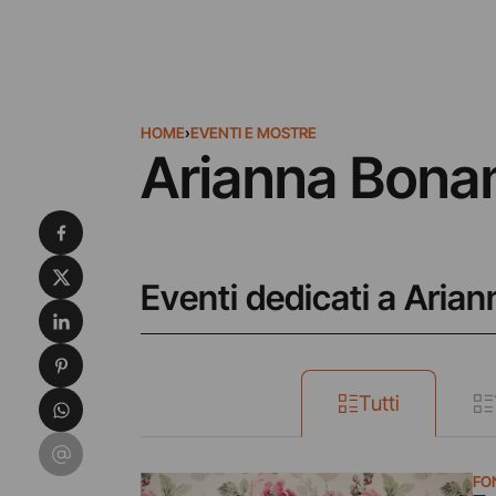
HOME
›
EVENTI E MOSTRE
Arianna Bona
Condividi su Facebook
Condividi su X
Eventi dedicati a Ari
Condividi su LinkedIn
Condividi su Pinterest
Condividi su WhatsApp
Tutti
Condividi su Email
FO