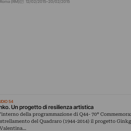
12/02/2015
–
20/02/2015
Roma (RM)
UDIO 54
nko. Un progetto di resilienza artistica
l’interno della programmazione di Q44- 70° Commemora
strellamento del Quadraro (1944-2014) il progetto Ginkg
 Valentina…