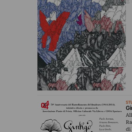
ST
Gi
Al
Ra
di