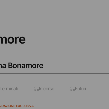
more
anna Bonamore
Terminati
In corso
Futuri
NDAZIONE EXCLUSIVA