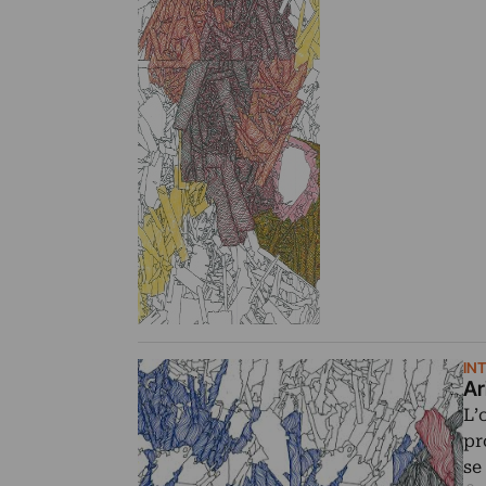
IN
Ar
L’
pr
se