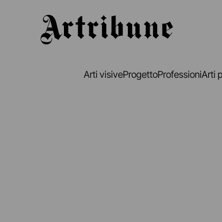
Artribune
Arti visive
Progetto
Professioni
Arti 