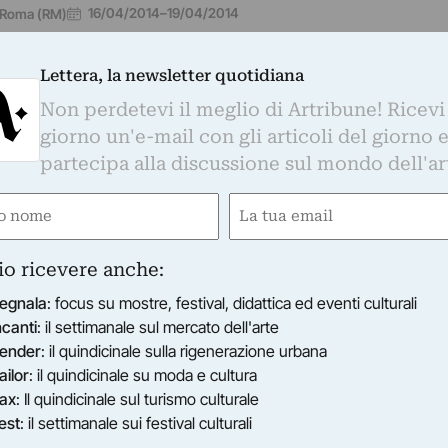
16/04/2014
–
19/04/2014
Roma (RM)
Lettera, la newsletter quotidiana
Non perdetevi il meglio di Artribune! Ricevi
giorno un'e-mail con gli articoli del giorno 
partecipa alla discussione sul mondo dell'ar
e
Email
gatorio)
(Obbligatorio)
io ricevere anche:
NEXA
ntinovegiorni - Arianna Bonamore
egnala
: focus su mostre, festival, didattica ed eventi culturali
 opere di Arianna Bonamore si intrattengono anche sui lo
ncanti
: il settimanale sul mercato dell'arte
termediari, quei fantasmi lignei che si offrono come ca
ender
: il quindicinale sulla rigenerazione urbana
14/02/2014
–
13/03/2014
Roma (RM)
ailor
: il quindicinale su moda e cultura
ax
: Il quindicinale sul turismo culturale
est
: il settimanale sui festival culturali