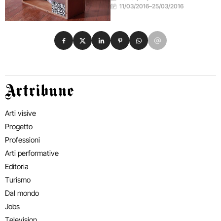
11/03/2016
–
25/03/2016
Condividi su Facebook
Condividi su X
Condividi su LinkedIn
Condividi su Pinterest
Condividi su WhatsApp
Condividi su Email
Artribune
Arti visive
Progetto
Professioni
Arti performative
Editoria
Turismo
Dal mondo
Jobs
Television