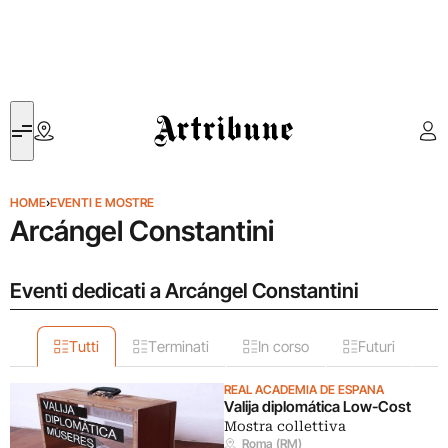
Artribune
HOME
›
EVENTI E MOSTRE
Arcángel Constantini
Eventi dedicati a Arcángel Constantini
Tutti
Terminati
In corso
Futuri
REAL ACADEMIA DE ESPANA
Valija diplomática Low-Cost
Mostra collettiva
Roma (RM)