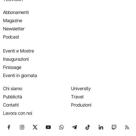
Abbonamenti
Magazine
Newsletter
Podcast
Eventi e Mostre
Inaugurazioni
Finissage
Eventi in giornata
Chi siamo
University
Pubblicità
Travel
Contatti
Produzioni
Lavora con noi
Seguici su Facebook
Seguici su Instagram
Seguici su X
Seguici su YouTube
Seguici su WhatsApp
Seguici su Telegram
Seguici su TikTok
Seguici su Link
Seguici su
Segui