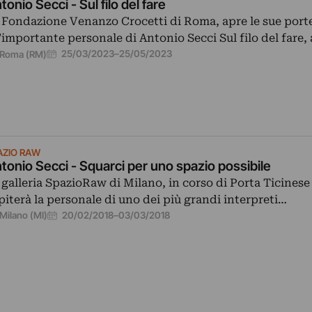
tonio Secci - Sul filo del fare
 Fondazione Venanzo Crocetti di Roma, apre le sue port
l’importante personale di Antonio Secci Sul filo del fare,
25/03/2023
–
25/05/2023
Roma (RM)
AZIO RAW
tonio Secci - Squarci per uno spazio possibile
 galleria SpazioRaw di Milano, in corso di Porta Ticinese
piterà la personale di uno dei più grandi interpreti…
20/02/2018
–
03/03/2018
Milano (MI)