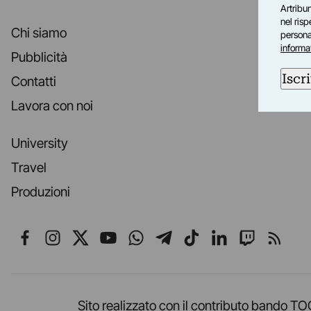
Artribun
nel ris
Chi siamo
personal
informa
Pubblicità
Iscri
Contatti
Lavora con noi
University
Travel
Produzioni
Seguici su Facebook
Seguici su Instagram
Seguici su X
Seguici su YouTube
Seguici su WhatsApp
Seguici su Telegr
Seguici su TikT
Seguici su L
Seguici 
Segui
Sito realizzato con il contributo band