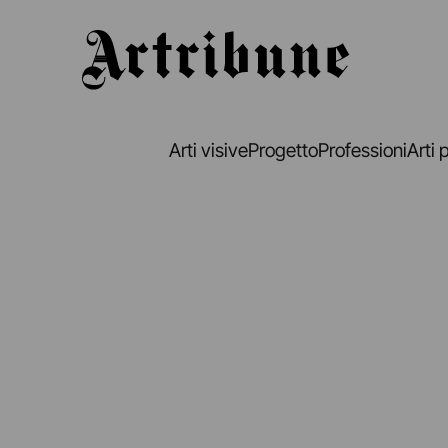
Artribune
Arti visive
Progetto
Professioni
Arti 