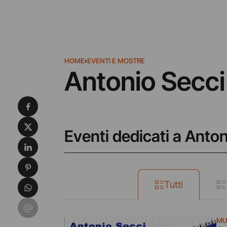
HOME
›
EVENTI E MOSTRE
Antonio Secci
Condividi su Facebook
Condividi su X
Eventi dedicati a Anton
Condividi su LinkedIn
Condividi su Pinterest
Condividi su WhatsApp
Tutti
Condividi su Email
MU