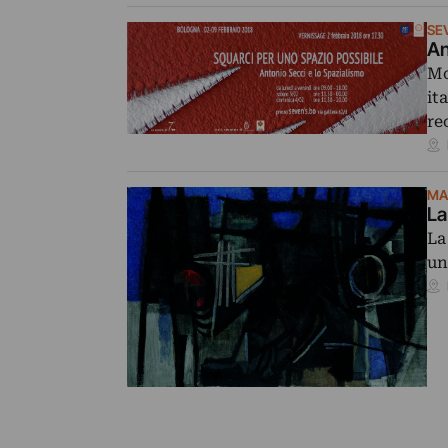
SE
An
Mo
it
re
MA
La
La
un