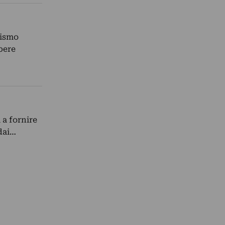
lismo
pere
 a fornire
dai…