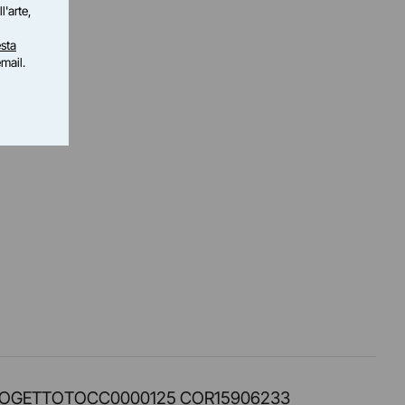
l'arte,
sta
email.
PROT. PROGETTOTOCC0000125 COR15906233