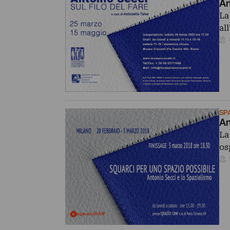
An
La
al
SP
An
La
os