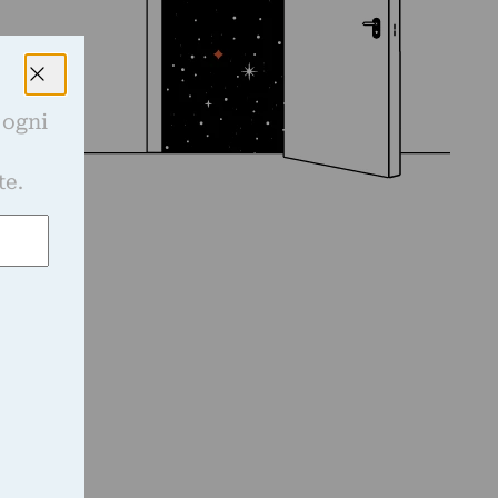
 ogni
e
te.