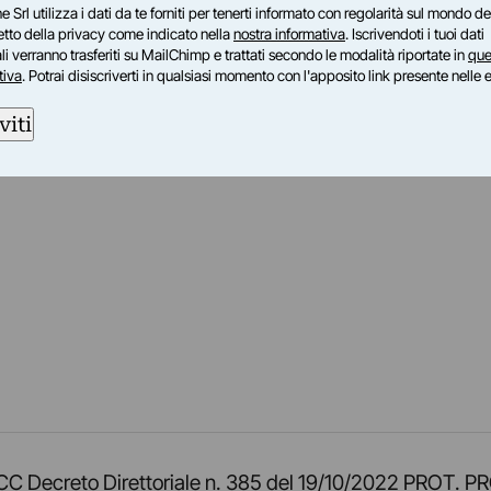
e Srl utilizza i dati da te forniti per tenerti informato con regolarità sul mondo del
petto della privacy come indicato nella
nostra informativa
. Iscrivendoti i tuoi dati
i verranno trasferiti su MailChimp e trattati secondo le modalità riportate in
que
tiva
. Potrai disiscriverti in qualsiasi momento con l'apposito link presente nelle 
viti
am
ok
inkedIn
su Twitch
ci su Rss
o TOCC Decreto Direttoriale n. 385 del 19/10/2022 