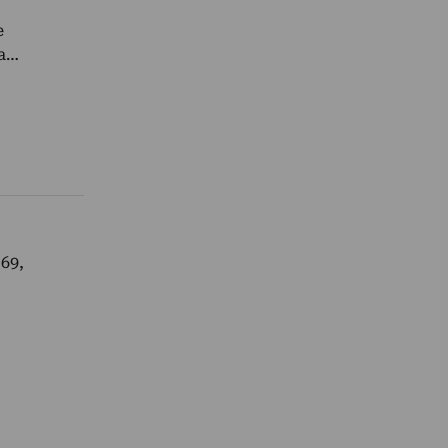
e
 a…
 69,