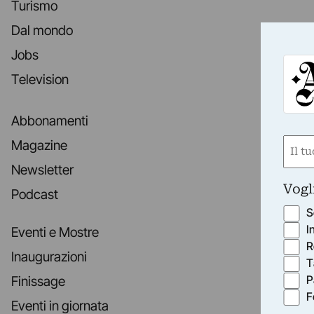
Turismo
Dal mondo
Jobs
Television
Abbonamenti
Nom
Magazine
(Obbli
Newsletter
Nome
Vogl
Podcast
S
I
Eventi e Mostre
R
Inaugurazioni
T
P
Finissage
F
Eventi in giornata