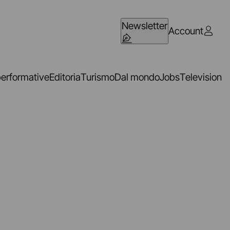
Newsletter
Account
performative
Editoria
Turismo
Dal mondo
Jobs
Television