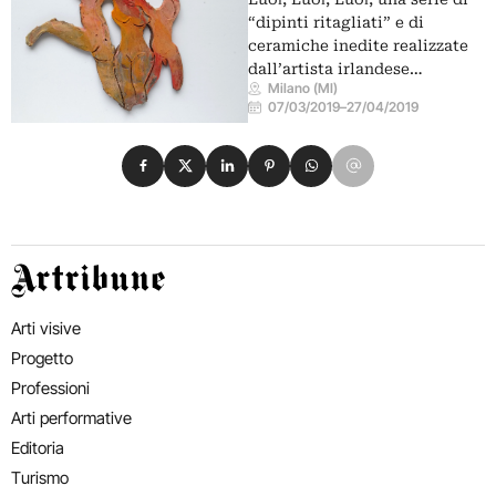
“dipinti ritagliati” e di
ceramiche inedite realizzate
dall’artista irlandese…
Milano (MI)
07/03/2019
–
27/04/2019
Condividi su Facebook
Condividi su X
Condividi su LinkedIn
Condividi su Pinterest
Condividi su WhatsApp
Condividi su Email
Artribune
Arti visive
Progetto
Professioni
Arti performative
Editoria
Turismo