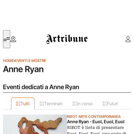
Artribune
HOME
›
EVENTI E MOSTRE
Anne Ryan
Eventi dedicati a Anne Ryan
Tutti
Terminati
In corso
Futuri
RIBOT ARTE CONTEMPORANEA
Anne Ryan - Euoī, Euoī, Euoī
RIBOT è lieta di presentare
Euoī, Euoī, Euoī, una serie di