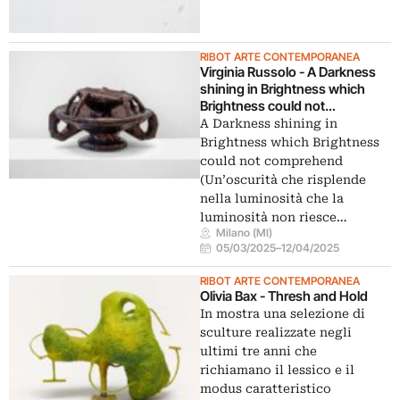
RIBOT ARTE CONTEMPORANEA
Virginia Russolo - A Darkness
shining in Brightness which
Brightness could not
comprehend
A Darkness shining in
Brightness which Brightness
could not comprehend
(Un’oscurità che risplende
nella luminosità che la
luminosità non riesce…
Milano (MI)
05/03/2025
–
12/04/2025
RIBOT ARTE CONTEMPORANEA
Olivia Bax - Thresh and Hold
In mostra una selezione di
sculture realizzate negli
ultimi tre anni che
richiamano il lessico e il
modus caratteristico