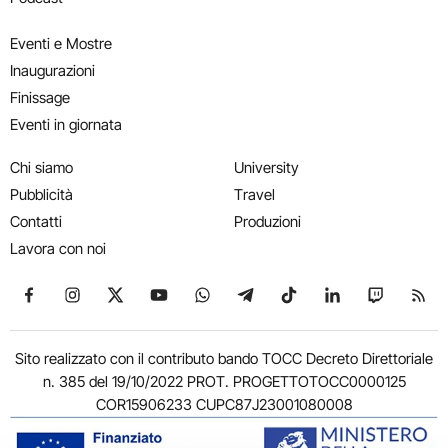
Eventi e Mostre
Inaugurazioni
Finissage
Eventi in giornata
Chi siamo
University
Pubblicità
Travel
Contatti
Produzioni
Lavora con noi
Seguici su Facebook
Seguici su Instagram
Seguici su X
Seguici su YouTube
Seguici su WhatsApp
Seguici su Telegram
Seguici su TikTok
Seguici su Link
Seguici su
Segui
Sito realizzato con il contributo bando TOCC Decreto Direttoriale
n. 385 del 19/10/2022 PROT. PROGETTOTOCC0000125
COR15906233 CUPC87J23001080008