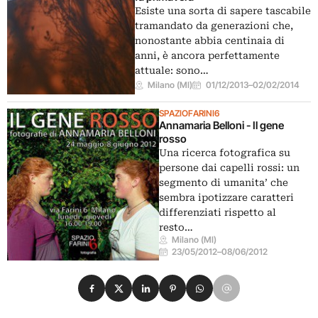
Esiste una sorta di sapere tascabile
tramandato da generazioni che,
nonostante abbia centinaia di
anni, è ancora perfettamente
attuale: sono…
Milano (MI)
01/12/2013
–
02/02/2014
SPAZIOFARINI6
Annamaria Belloni - Il gene
rosso
Una ricerca fotografica su
persone dai capelli rossi: un
segmento di umanita’ che
sembra ipotizzare caratteri
differenziati rispetto al
resto…
Milano (MI)
23/05/2012
–
08/06/2012
Condividi su Facebook
Condividi su X
Condividi su LinkedIn
Condividi su Pinterest
Condividi su WhatsApp
Condividi su Email