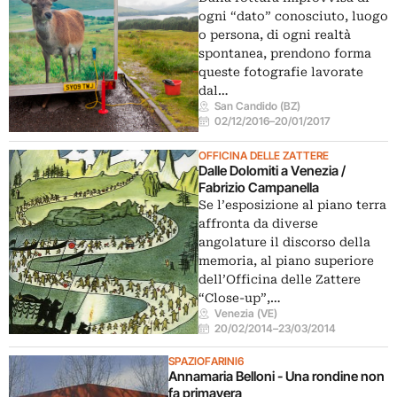
ogni “dato” conosciuto, luogo
o persona, di ogni realtà
spontanea, prendono forma
queste fotografie lavorate
dal…
San Candido (BZ)
02/12/2016
–
20/01/2017
OFFICINA DELLE ZATTERE
Dalle Dolomiti a Venezia /
Fabrizio Campanella
Se l’esposizione al piano terra
affronta da diverse
angolature il discorso della
memoria, al piano superiore
dell’Officina delle Zattere
“Close-up”,…
Venezia (VE)
20/02/2014
–
23/03/2014
SPAZIOFARINI6
Annamaria Belloni - Una rondine non
fa primavera