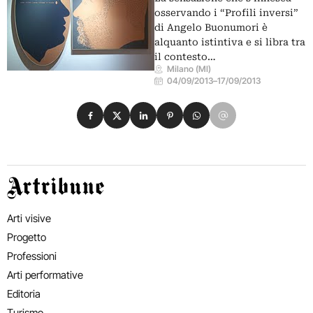
osservando i “Profili inversi”
di Angelo Buonumori è
alquanto istintiva e si libra tra
il contesto…
Milano (MI)
04/09/2013
–
17/09/2013
Condividi su Facebook
Condividi su X
Condividi su LinkedIn
Condividi su Pinterest
Condividi su WhatsApp
Condividi su Email
Artribune
Arti visive
Progetto
Professioni
Arti performative
Editoria
Turismo