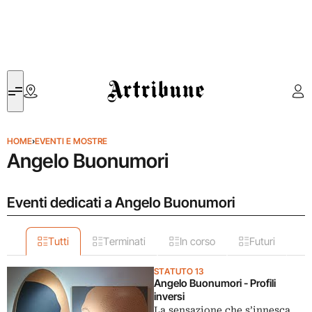
Artribune
HOME
›
EVENTI E MOSTRE
Angelo Buonumori
Eventi dedicati a Angelo Buonumori
Tutti
Terminati
In corso
Futuri
STATUTO 13
Angelo Buonumori - Profili
inversi
La sensazione che s’innesca