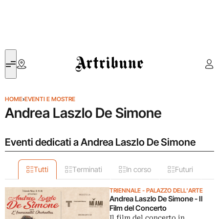
Artribune
HOME
›
EVENTI E MOSTRE
Andrea Laszlo De Simone
Eventi dedicati a Andrea Laszlo De Simone
Tutti
Terminati
In corso
Futuri
TRIENNALE - PALAZZO DELL'ARTE
Andrea Laszlo De Simone - Il
Film del Concerto
Il film del concerto in