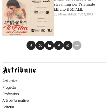
streaming per Triennale
Milano & MI AMI.
Milano (MI)
11/04/2021
Condividi su Facebook
Condividi su X
Condividi su LinkedIn
Condividi su Pinterest
Condividi su WhatsApp
Condividi su Email
Artribune
Arti visive
Progetto
Professioni
Arti performative
Editoria