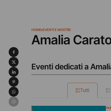
HOME
›
EVENTI E MOSTRE
Amalia Carat
Condividi su Facebook
Condividi su X
Eventi dedicati a Amal
Condividi su LinkedIn
Condividi su Pinterest
Condividi su WhatsApp
Tutti
Condividi su Email
HU