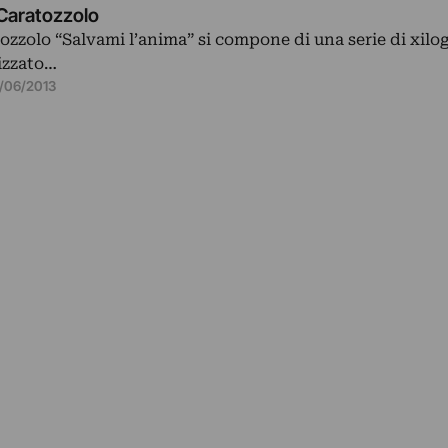
Caratozzolo
ozzolo “Salvami l’anima” si compone di una serie di xilog
lizzato…
/06/2013