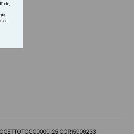
l'arte,
sta
email.
PROT. PROGETTOTOCC0000125 COR15906233