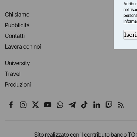
Artribun
nel ris
Chi siamo
personal
informa
Pubblicità
Iscri
Contatti
Lavora con noi
University
Travel
Produzioni
Seguici su Facebook
Seguici su Instagram
Seguici su X
Seguici su YouTube
Seguici su WhatsApp
Seguici su Telegr
Seguici su TikT
Seguici su L
Seguici 
Segui
Sito realizzato con il contributo band