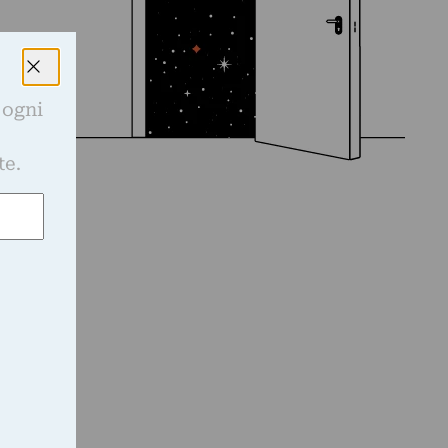
 ogni
e
te.