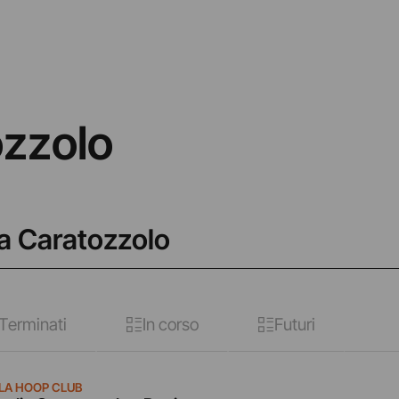
ozzolo
ia Caratozzolo
Terminati
In corso
Futuri
LA HOOP CLUB