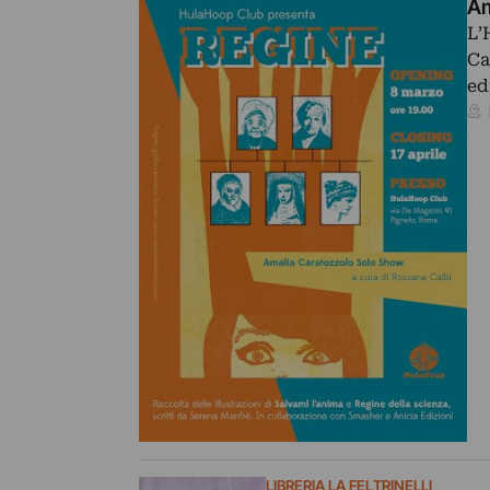
Am
L’
Ca
ed
LIBRERIA LA FELTRINELLI