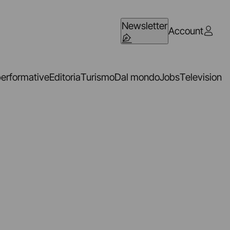
Newsletter
Account
performative
Editoria
Turismo
Dal mondo
Jobs
Television