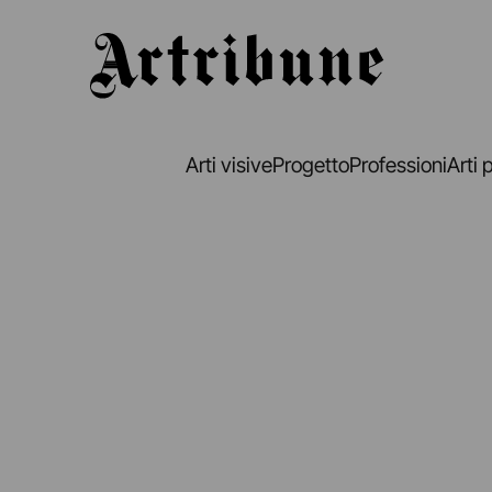
Artribune
Arti visive
Progetto
Professioni
Arti 