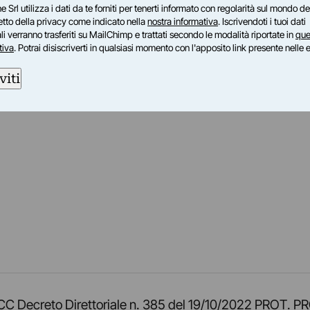
e Srl utilizza i dati da te forniti per tenerti informato con regolarità sul mondo del
petto della privacy come indicato nella
nostra informativa
. Iscrivendoti i tuoi dati
i verranno trasferiti su MailChimp e trattati secondo le modalità riportate in
que
tiva
. Potrai disiscriverti in qualsiasi momento con l'apposito link presente nelle 
viti
am
ok
inkedIn
su Twitch
ci su Rss
o TOCC Decreto Direttoriale n. 385 del 19/10/2022 