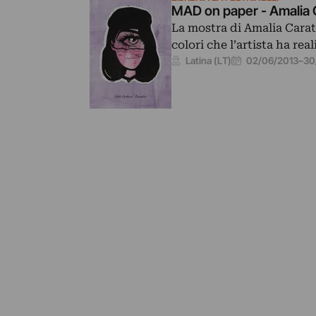
MAD on paper - Amalia 
La mostra di Amalia Carat
colori che l’artista ha rea
02/06/2013
–
30
Latina (LT)