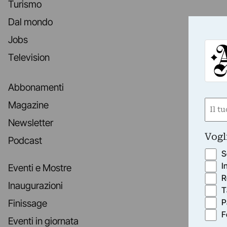
Turismo
Dal mondo
Jobs
Television
Abbonamenti
Nom
Magazine
(Requ
Newsletter
First
Vogl
Podcast
S
I
Eventi e Mostre
R
Inaugurazioni
T
P
Finissage
F
Eventi in giornata