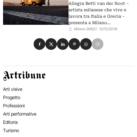
Allegra Betti van der Noot –
artista milanese che vive e
lavora tra Italia e Grecia –
presenta a Milano…
Milano (MI)
12/12/2018
Condividi su Facebook
Condividi su X
Condividi su LinkedIn
Condividi su Pinterest
Condividi su WhatsApp
Condividi su Email
Artribune
Arti visive
Progetto
Professioni
Arti performative
Editoria
Turismo