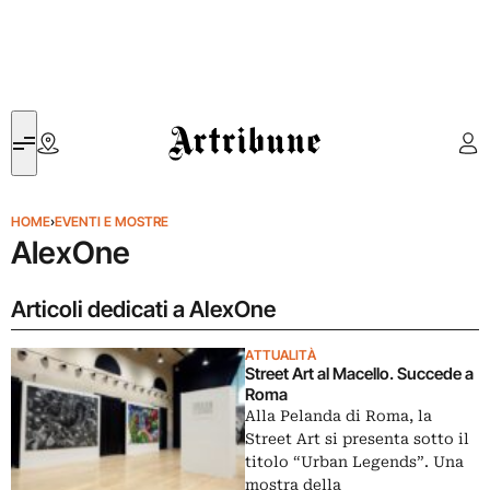
Artribune
HOME
›
EVENTI E MOSTRE
AlexOne
Articoli dedicati a AlexOne
ATTUALITÀ
Street Art al Macello. Succede a
Roma
Alla Pelanda di Roma, la
Street Art si presenta sotto il
titolo “Urban Legends”. Una
mostra della