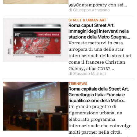
999Contemporary con sei…
di Giuseppe Arnesano
STREET & URBAN ART
Roma caput Street Art.
Immagini degli interventi nella
stazione della Metro Spagna
nell’ambito del gemellaggio
Vorreste mettervi in casa
Italia-Francia: e del biglietto
un’opera di una delle star
d’artista che potete
internazionali della street art
aggiudicarvi…
come il francese Christian
Guémy, alias C215?…
di Massimo Mattioli
TRIBNEWS
Roma capitale della Street Art.
Gemellaggio Italia-Francia e
riqualificazione della Metro
Spagna con il progetto
Un grande progetto di
Avanguardie Urbane: gli
rigenerazione urbana, un
organizzatori lo presentano nel
elaborato programma
video di Artribune
internazionale che coinvolge
molti partner nella città,