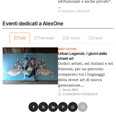
istituzionali e anche privati”.
…
di Massimo Mattioli
Eventi dedicati a AlexOne
Tutti
Terminati
In corso
Futuri
MATTATOIO
Urban Legends. I giorni della
street art
Dodici artisti, sei italiani e sei
francesi, per un percorso
comparato tra i linguaggi
della street art di nuova
generazione.…
Roma (RM)
07/06/2014
–
17/08/2014
Condividi su Facebook
Condividi su X
Condividi su LinkedIn
Condividi su Pinterest
Condividi su WhatsApp
Condividi su Email