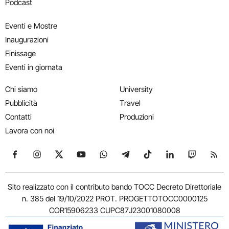
Podcast
Eventi e Mostre
Inaugurazioni
Finissage
Eventi in giornata
Chi siamo
University
Pubblicità
Travel
Contatti
Produzioni
Lavora con noi
Seguici su Facebook
Seguici su Instagram
Seguici su X
Seguici su YouTube
Seguici su WhatsApp
Seguici su Telegram
Seguici su TikTok
Seguici su Link
Seguici su
Segui
Sito realizzato con il contributo bando TOCC Decreto Direttoriale
n. 385 del 19/10/2022 PROT. PROGETTOTOCC0000125
COR15906233 CUPC87J23001080008