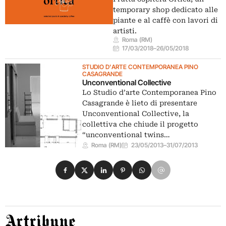
temporary shop dedicato alle
piante e al caffè con lavori di
artisti.
Roma (RM)
17/03/2018
–
26/05/2018
STUDIO D'ARTE CONTEMPORANEA PINO
CASAGRANDE
Unconventional Collective
Lo Studio d’arte Contemporanea Pino
Casagrande è lieto di presentare
Unconventional Collective, la
collettiva che chiude il progetto
“unconventional twins…
Roma (RM)
23/05/2013
–
31/07/2013
Condividi su Facebook
Condividi su X
Condividi su LinkedIn
Condividi su Pinterest
Condividi su WhatsApp
Condividi su Email
Artribune