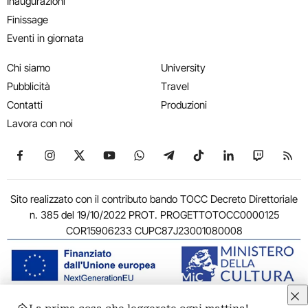
Inaugurazioni
Finissage
Eventi in giornata
Chi siamo
University
Pubblicità
Travel
Contatti
Produzioni
Lavora con noi
Seguici su Facebook
Seguici su Instagram
Seguici su X
Seguici su YouTube
Seguici su WhatsApp
Seguici su Telegram
Seguici su TikTok
Seguici su Link
Seguici su
Segui
Sito realizzato con il contributo bando TOCC Decreto Direttoriale
n. 385 del 19/10/2022 PROT. PROGETTOTOCC0000125
COR15906233 CUPC87J23001080008