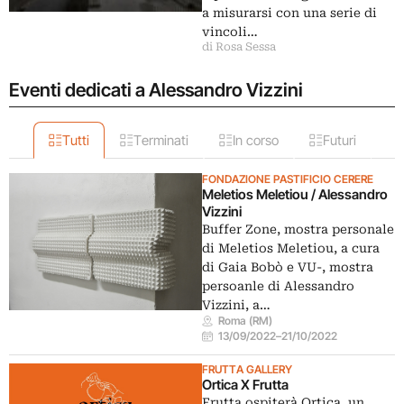
a misurarsi con una serie di
vincoli…
di Rosa Sessa
Eventi dedicati a Alessandro Vizzini
Tutti
Terminati
In corso
Futuri
FONDAZIONE PASTIFICIO CERERE
Meletios Meletiou / Alessandro
Vizzini
Buffer Zone, mostra personale
di Meletios Meletiou, a cura
di Gaia Bobò e VU-, mostra
persoanle di Alessandro
Vizzini, a…
Roma (RM)
13/09/2022
–
21/10/2022
FRUTTA GALLERY
Ortica X Frutta
Frutta ospiterà Ortica, un