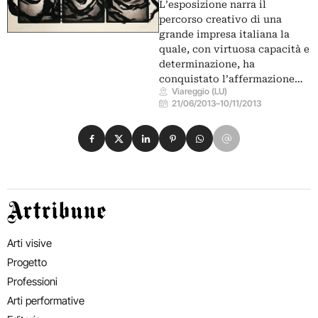
L’esposizione narra il
percorso creativo di una
grande impresa italiana la
quale, con virtuosa capacità e
determinazione, ha
conquistato l’affermazione…
Viareggio (LU)
21/06/2013
–
10/11/2013
Condividi su Facebook
Condividi su X
Condividi su LinkedIn
Condividi su Pinterest
Condividi su WhatsApp
Condividi su Email
Artribune
Arti visive
Progetto
Professioni
Arti performative