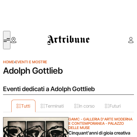
Artribune
HOME
›
EVENTI E MOSTRE
Adolph Gottlieb
Eventi dedicati a Adolph Gottlieb
Tutti
Terminati
In corso
Futuri
GAMC - GALLERIA D'ARTE MODERNA
E CONTEMPORANEA - PALAZZO
DELLE MUSE
Cinquant’anni di gioia creativa