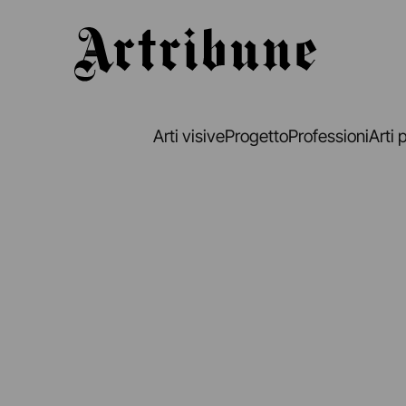
Artribune
Arti visive
Progetto
Professioni
Arti 