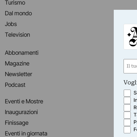
Turismo
Dal mondo
Jobs
Television
Abbonamenti
Nom
Magazine
(Requ
Newsletter
First
Vogl
Podcast
S
I
Eventi e Mostre
R
Inaugurazioni
T
P
Finissage
F
Eventi in giornata