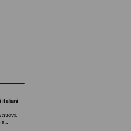
 italiani
la nuova
o a…