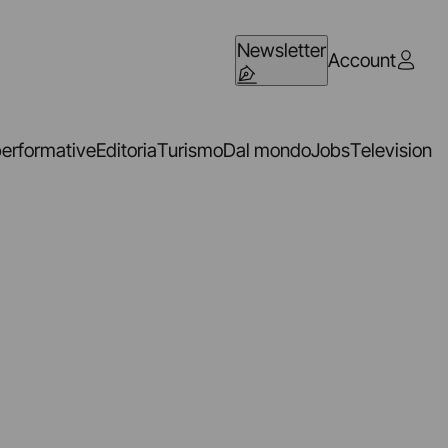
Newsletter
Account
performative
Editoria
Turismo
Dal mondo
Jobs
Television