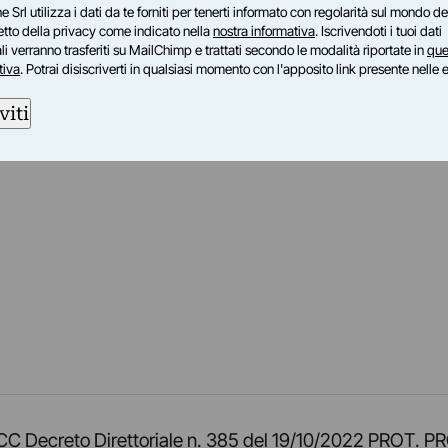
e Srl utilizza i dati da te forniti per tenerti informato con regolarità sul mondo del
petto della privacy come indicato nella
nostra informativa
. Iscrivendoti i tuoi dati
i verranno trasferiti su MailChimp e trattati secondo le modalità riportate in
que
tiva
. Potrai disiscriverti in qualsiasi momento con l'apposito link presente nelle 
viti
am
ok
inkedIn
su Twitch
ci su Rss
o TOCC Decreto Direttoriale n. 385 del 19/10/2022 