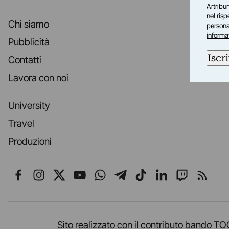
Artribun
nel ris
Chi siamo
personal
informa
Pubblicità
Iscri
Contatti
Lavora con noi
University
Travel
Produzioni
Seguici su Facebook
Seguici su Instagram
Seguici su X
Seguici su YouTube
Seguici su WhatsApp
Seguici su Telegr
Seguici su TikT
Seguici su L
Seguici 
Segui
Sito realizzato con il contributo band