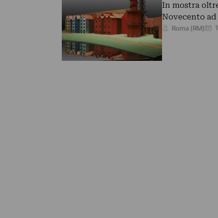
In mostra oltr
Novecento ad 
Roma (RM)