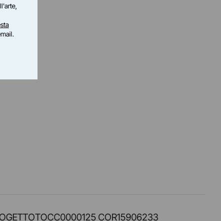
l'arte,
sta
email.
PROT. PROGETTOTOCC0000125 COR15906233