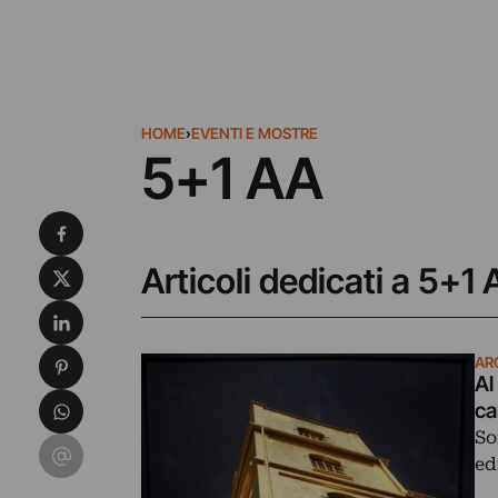
HOME
›
EVENTI E MOSTRE
5+1 AA
Condividi su Facebook
Condividi su X
Articoli dedicati a 5+1
Condividi su LinkedIn
Condividi su Pinterest
AR
Al
Condividi su WhatsApp
ca
So
Condividi su Email
ed