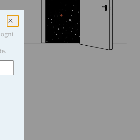
 ogni
e
te.