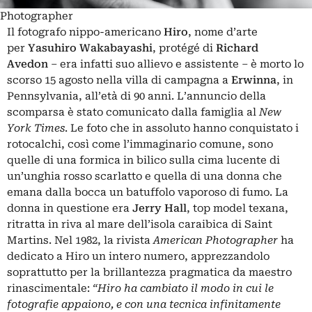
Photographer
Il fotografo nippo-americano
Hiro
, nome d’arte
per
Yasuhiro Wakabayashi
, protégé di
Richard
Avedon
– era infatti suo allievo e assistente – è morto lo
scorso 15 agosto nella villa di campagna a
Erwinna
, in
Pennsylvania, all’età di 90 anni. L’annuncio della
scomparsa è stato comunicato dalla famiglia al
New
York Times
. Le foto che in assoluto hanno conquistato i
rotocalchi, così come l’immaginario comune, sono
quelle di una formica in bilico sulla cima lucente di
un’unghia rosso scarlatto e quella di una donna che
emana dalla bocca un batuffolo vaporoso di fumo. La
donna in questione era
Jerry Hall
, top model texana,
ritratta in riva al mare dell’isola caraibica di Saint
Martins. Nel 1982, la rivista
American Photographer
ha
dedicato a Hiro un intero numero, apprezzandolo
soprattutto per la brillantezza pragmatica da maestro
rinascimentale:
“Hiro ha cambiato il modo in cui le
fotografie appaiono, e con una tecnica infinitamente