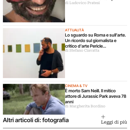
di Ludovico Pratesi
ATTUALITÀ
Lo sguardo su Roma e sull’arte.
Un ricordo sul giornalista e
critico d’arte Pericle
di Stefano Ciavatta
Guaglianone
CINEMA & TV
È morto Sam Neill. Il mitico
attore di Jurassic Park aveva 78
anni
di Margherita Bordino
Altri articoli di: fotografia
Leggi di più