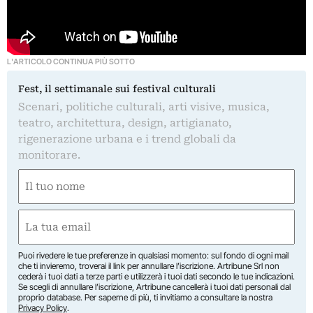
L'ARTICOLO CONTINUA PIÙ SOTTO
Fest, il settimanale sui festival culturali
Scenari, politiche culturali, arti visive, musica,
teatro, architettura, design, artigianato,
rigenerazione urbana e i trend globali da
monitorare.
Nome
(Required)
First
Email
(Required)
Puoi rivedere le tue preferenze in qualsiasi momento: sul fondo di ogni mail
che ti invieremo, troverai il link per annullare l’iscrizione. Artribune Srl non
cederà i tuoi dati a terze parti e utilizzerà i tuoi dati secondo le tue indicazioni.
Se scegli di annullare l’iscrizione, Artribune cancellerà i tuoi dati personali dal
proprio database. Per saperne di più, ti invitiamo a consultare la nostra
Privacy Policy
.