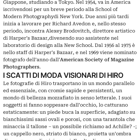
Giappone, studiando a Tokyo. Nel 1954, va in America
iscrivendosi per un breve periodo alla School of
Modern Photographydi New York. Due anni più tardi
inizia a lavorare per Richard Avedon e, nello stesso
periodo, incontra Alexey Brodovitch, direttore artistico
di Harper’s Bazaar,divenendo suo assistente nel
laboratorio di design alla New School. Dal 1956 al 1975 è
nello staff di Harper’s Bazaar, e nel 1969 viene nominato
fotografo dell’anno dall’
American Society of Magazine
Photographers
.
I SCATTI DI MODA VISIONARI DI HIRO
Le fotografie di Hiro trasportano in un mondo parallelo
ed essenziale, con cromie sapide e persistenti, un
mondo di bellezza mozzafiato in senso letterale. I suoi
soggetti si fanno soppesare dall’occhio, lo catturano
estaticamente: un piede buca la superficie, adagiato su
bianchissimi sassi ovali e porosi, con una tarantola che
minaccia il tallone – un possibile richiamo ad Achille? -;
un cappello nero, striato di bianco, proietta un’ombra