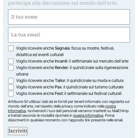
partecipa alla discussione sul mondo dell'arte.
Nome
(Required)
First
Email
(Required)
Opzioni
Voglio ricevere anche
Segnala
: focus su mostre, festival,
didattica ed eventi culturali
Voglio ricevere anche
Incanti
: il settimanale sul mercato dell'arte
Voglio ricevere anche
Render
: il quindicinale sulla rigenerazione
urbana
Voglio ricevere anche
Tailor
: il quindicinale su moda e cultura
Voglio ricevere anche
Pax
: il quindicinale sul turismo culturale
Voglio ricevere anche
Fest
: il settimanale sui festival culturali
Artribune Srl utilizza i dati da te forniti per tenerti informato con regolarità sul
mondo dell'arte, nel rispetto della privacy come indicato nella
nostra
informativa
. Iscrivendoti i tuoi dati personali verranno trasferiti su MailChimp
e trattati secondo le modalità riportate in
questa informativa
. Potrai
disiscriverti in qualsiasi momento con l'apposito link presente nelle email.
Iscriviti