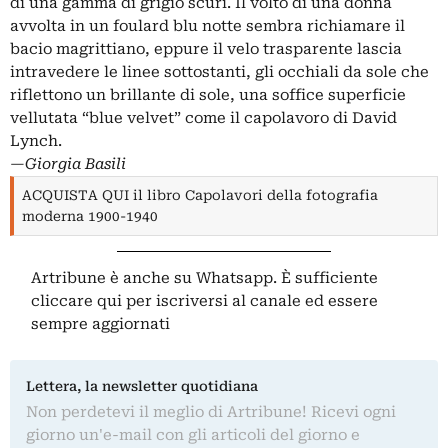
di una gamma di grigio scuri. Il volto di una donna
avvolta in un foulard blu notte sembra richiamare il
bacio magrittiano, eppure il velo trasparente lascia
intravedere le linee sottostanti, gli occhiali da sole che
riflettono un brillante di sole, una soffice superficie
vellutata “blue velvet” come il capolavoro di David
Lynch.
—Giorgia Basili
ACQUISTA QUI il libro Capolavori della fotografia
moderna 1900-1940
Artribune è anche su Whatsapp. È sufficiente
cliccare qui
per iscriversi al canale ed essere
sempre aggiornati
Lettera, la newsletter quotidiana
Non perdetevi il meglio di Artribune! Ricevi ogni
giorno un'e-mail con gli articoli del giorno e