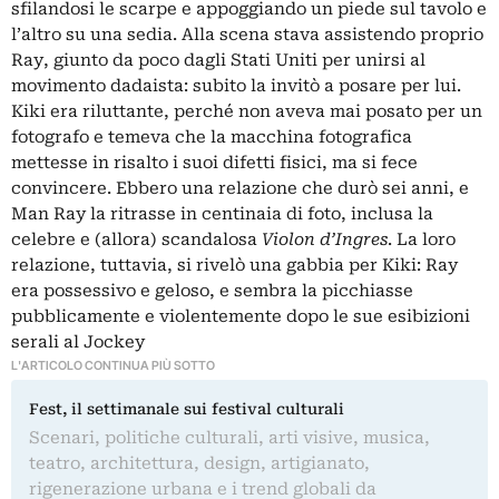
sfilandosi le scarpe e appoggiando un piede sul tavolo e
l’altro su una sedia. Alla scena stava assistendo proprio
Ray, giunto da poco dagli Stati Uniti per unirsi al
movimento
dadaista
: subito la invitò a posare per lui.
Kiki era riluttante, perché non aveva mai posato per un
fotografo e temeva che la macchina fotografica
mettesse in risalto i suoi difetti fisici, ma si fece
convincere. Ebbero una relazione che durò sei anni, e
Man Ray la ritrasse in centinaia di foto, inclusa la
celebre e (allora) scandalosa
Violon d’Ingres
. La loro
relazione, tuttavia, si rivelò una gabbia per Kiki: Ray
era possessivo e geloso, e sembra la picchiasse
pubblicamente e violentemente dopo le sue esibizioni
serali al Jockey
L'ARTICOLO CONTINUA PIÙ SOTTO
Fest, il settimanale sui festival culturali
Scenari, politiche culturali, arti visive, musica,
teatro, architettura, design, artigianato,
rigenerazione urbana e i trend globali da