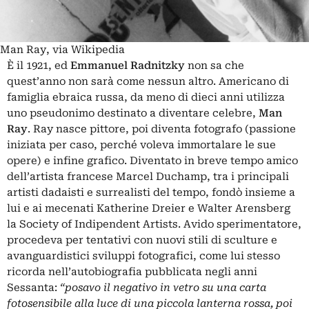
Man Ray, via Wikipedia
È il 1921, ed
Emmanuel Radnitzky
non sa che
quest’anno non sarà come nessun altro. Americano di
famiglia ebraica russa, da meno di dieci anni utilizza
uno pseudonimo destinato a diventare celebre,
Man
Ray
. Ray nasce pittore, poi diventa fotografo (passione
iniziata per caso, perché voleva immortalare le sue
opere) e infine grafico. Diventato in breve tempo amico
dell’artista francese Marcel Duchamp, tra i principali
artisti dadaisti e surrealisti del tempo, fondò insieme a
lui e ai mecenati Katherine Dreier e Walter Arensberg
la Society of Indipendent Artists. Avido sperimentatore,
procedeva per tentativi con nuovi stili di sculture e
avanguardistici sviluppi fotografici, come lui stesso
ricorda nell’autobiografia pubblicata negli anni
Sessanta:
“posavo il negativo in vetro su una carta
fotosensibile alla luce di una piccola lanterna rossa, poi