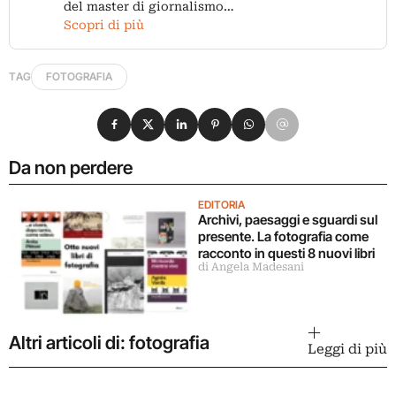
del master di giornalismo…
Scopri di più
TAG
FOTOGRAFIA
Condividi su Facebook
Condividi su X
Condividi su LinkedIn
Condividi su Pinterest
Condividi su WhatsApp
Condividi su Email
Da non perdere
EDITORIA
Archivi, paesaggi e sguardi sul
presente. La fotografia come
racconto in questi 8 nuovi libri
di Angela Madesani
Altri articoli di: fotografia
Leggi di più