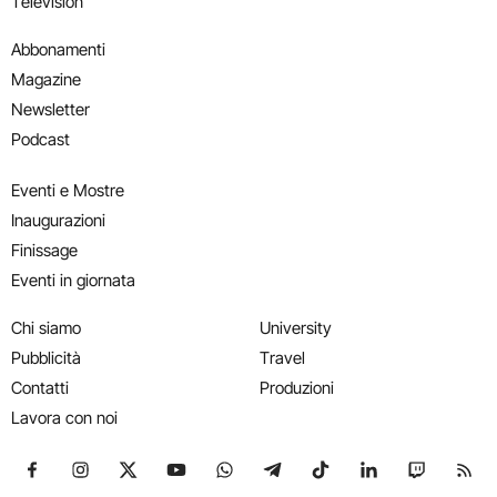
Television
Abbonamenti
Magazine
Newsletter
Podcast
Eventi e Mostre
Inaugurazioni
Finissage
Eventi in giornata
Chi siamo
University
Pubblicità
Travel
Contatti
Produzioni
Lavora con noi
Seguici su Facebook
Seguici su Instagram
Seguici su X
Seguici su YouTube
Seguici su WhatsApp
Seguici su Telegram
Seguici su TikTok
Seguici su Link
Seguici su
Segui