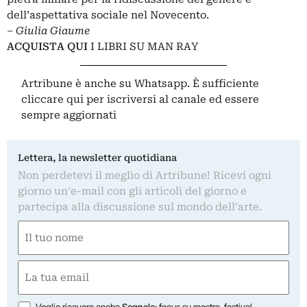
dell’aspettativa sociale nel Novecento.
– Giulia Giaume
ACQUISTA QUI
I LIBRI SU MAN RAY
Artribune è anche su Whatsapp. È sufficiente
cliccare qui
per iscriversi al canale ed essere
sempre aggiornati
Lettera, la newsletter quotidiana
Non perdetevi il meglio di Artribune! Ricevi ogni
giorno un'e-mail con gli articoli del giorno e
partecipa alla discussione sul mondo dell'arte.
Nome
(Obbligatorio)
Nome
Email
(Obbligatorio)
Opzioni
Voglio ricevere anche
Segnala
: focus su mostre, festival,