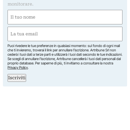
monitorare.
Nome
(Obbligatorio)
Nome
Email
(Obbligatorio)
Puoi rivedere le tue preferenze in qualsiasi momento: sul fondo di ogni mail
che ti invieremo, troverai il link per annullare l’iscrizione. Artribune Srl non
cederà i tuoi dati a terze parti e utilizzerà i tuoi dati secondo le tue indicazioni.
Se scegli di annullare l’iscrizione, Artribune cancellerà i tuoi dati personali dal
proprio database. Per saperne di più, ti invitiamo a consultare la nostra
Privacy Policy
.
Iscriviti