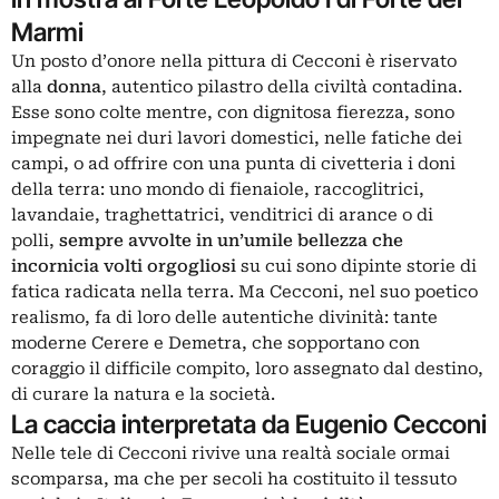
Marmi
Un posto d’onore nella pittura di Cecconi è riservato
alla
donna
, autentico pilastro della civiltà contadina.
Esse sono colte mentre, con dignitosa fierezza, sono
impegnate nei duri lavori domestici, nelle fatiche dei
campi, o ad offrire con una punta di civetteria i doni
della terra: uno mondo di fienaiole, raccoglitrici,
lavandaie, traghettatrici, venditrici di arance o di
polli,
sempre avvolte in un’umile bellezza che
incornicia volti orgogliosi
su cui sono dipinte storie di
fatica radicata nella terra. Ma Cecconi, nel suo poetico
realismo, fa di loro delle autentiche divinità: tante
moderne Cerere e Demetra, che sopportano con
coraggio il difficile compito, loro assegnato dal destino,
di curare la natura e la società.
La caccia interpretata da Eugenio Cecconi
Nelle tele di Cecconi rivive una realtà sociale ormai
scomparsa, ma che per secoli ha costituito il tessuto