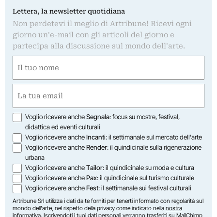
Lettera, la newsletter quotidiana
Non perdetevi il meglio di Artribune! Ricevi ogni
giorno un'e-mail con gli articoli del giorno e
partecipa alla discussione sul mondo dell'arte.
Nome
(Required)
First
Email
(Required)
Opzioni
Voglio ricevere anche
Segnala
: focus su mostre, festival,
didattica ed eventi culturali
Voglio ricevere anche
Incanti
: il settimanale sul mercato dell'arte
Voglio ricevere anche
Render
: il quindicinale sulla rigenerazione
urbana
Voglio ricevere anche
Tailor
: il quindicinale su moda e cultura
Voglio ricevere anche
Pax
: il quindicinale sul turismo culturale
Voglio ricevere anche
Fest
: il settimanale sui festival culturali
Artribune Srl utilizza i dati da te forniti per tenerti informato con regolarità sul
mondo dell'arte, nel rispetto della privacy come indicato nella
nostra
informativa
. Iscrivendoti i tuoi dati personali verranno trasferiti su MailChimp