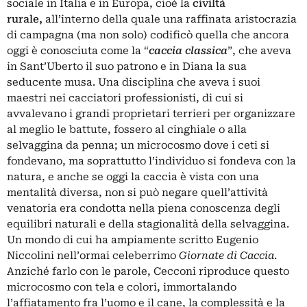
sociale in Italia e in Europa, cioè la
civiltà
rurale,
all’interno della quale una raffinata aristocrazia
di campagna (ma non solo) codificò quella che ancora
oggi è conosciuta come la “
caccia classica
”, che aveva
in Sant’Uberto il suo patrono e in Diana la sua
seducente musa. Una disciplina che aveva i suoi
maestri nei cacciatori professionisti, di cui si
avvalevano i grandi proprietari terrieri per organizzare
al meglio le battute, fossero al cinghiale o alla
selvaggina da penna; un microcosmo dove i ceti si
fondevano, ma soprattutto l’individuo si fondeva con la
natura, e anche se oggi la caccia è vista con una
mentalità diversa, non si può negare quell’attività
venatoria era condotta nella piena conoscenza degli
equilibri naturali e della stagionalità della selvaggina.
Un mondo di cui ha ampiamente scritto Eugenio
Niccolini nell’ormai celeberrimo
Giornate di Caccia
.
Anziché farlo con le parole, Cecconi riproduce questo
microcosmo con tela e colori, immortalando
l’affiatamento fra l’uomo e il cane, la complessità e la