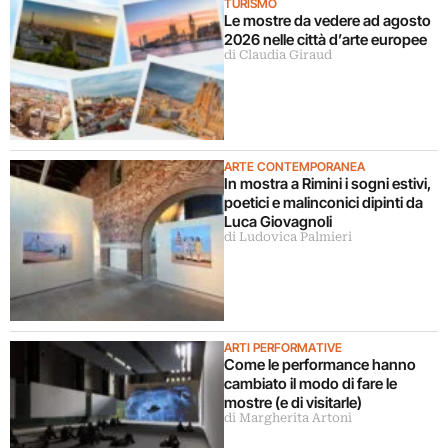
TURISMO
Le mostre da vedere ad agosto
2026 nelle città d’arte europee
di Claudia Giraud
ARTE CONTEMPORANEA
In mostra a Rimini i sogni estivi,
poetici e malinconici dipinti da
Luca Giovagnoli
di Ludovica Palmieri
ARTI PERFORMATIVE
Come le performance hanno
cambiato il modo di fare le
mostre (e di visitarle)
di Margherita Artoni