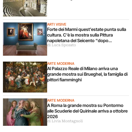
ARTI VISIVE
Forte dei Marmi quest’estate punta sulla
cultura. C’è la mostra sulla Pittura
napoletana del Seicento “dopo
di Luca Sposato
Caravaggio”
ARTE MODERNA
Al Palazzo Reale di Milano arriva una
grande mostra sui Brueghel, la famiglia di
pittori fiamminghi
ARTE MODERNA
A Roma la grande mostra su Pontormo
alle Scuderie del Quirinale arriva a ottobre
2026
di Livia Montagnoli