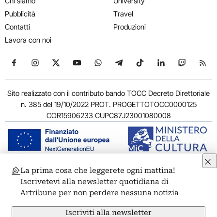
Chi siamo
University
Pubblicità
Travel
Contatti
Produzioni
Lavora con noi
Seguici su Facebook
Seguici su Instagram
Seguici su X
Seguici su YouTube
Seguici su WhatsApp
Seguici su Telegram
Seguici su TikTok
Seguici su Link
Seguici su
Segui
Sito realizzato con il contributo bando TOCC Decreto Direttoriale
n. 385 del 19/10/2022 PROT. PROGETTOTOCC0000125
COR15906233 CUPC87J23001080008
La prima cosa che leggerete ogni mattina!
© 2011-2026 ARTRIBUNE srl – Corso Vittorio Emanuele II, 287 –
Iscrivetevi alla newsletter quotidiana di
00186 Roma - P.I. 11381581005
Artribune per non perdere nessuna notizia
Privacy: Responsabile della protezione dei dati personali
ARTRIBUNE srl – Corso Vittorio Emanuele II, 287 – 00186 Roma
Iscriviti alla newsletter