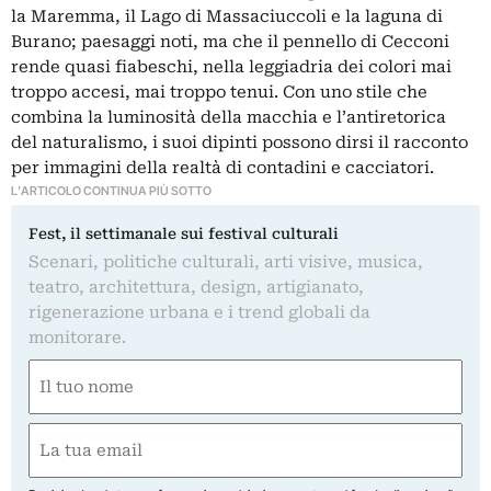
la
Maremma
, il Lago di Massaciuccoli e la laguna di
Burano; paesaggi noti, ma che il pennello di Cecconi
rende quasi fiabeschi, nella leggiadria dei colori mai
troppo accesi, mai troppo tenui. Con uno stile che
combina la luminosità della macchia e l’antiretorica
del
naturalismo
, i suoi dipinti possono dirsi il racconto
per immagini della realtà di contadini e cacciatori.
L'ARTICOLO CONTINUA PIÙ SOTTO
Fest, il settimanale sui festival culturali
Scenari, politiche culturali, arti visive, musica,
teatro, architettura, design, artigianato,
rigenerazione urbana e i trend globali da
monitorare.
Nome
(Required)
First
Email
(Required)