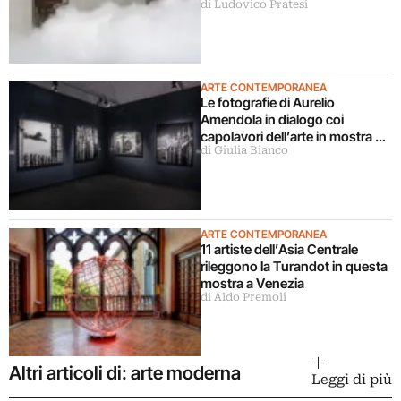
di Ludovico Pratesi
in una grande mostra
ARTE CONTEMPORANEA
Le fotografie di Aurelio
Amendola in dialogo coi
capolavori dell’arte in mostra a
di Giulia Bianco
Milano
ARTE CONTEMPORANEA
11 artiste dell’Asia Centrale
rileggono la Turandot in questa
mostra a Venezia
di Aldo Premoli
Altri articoli di: arte moderna
Leggi di più