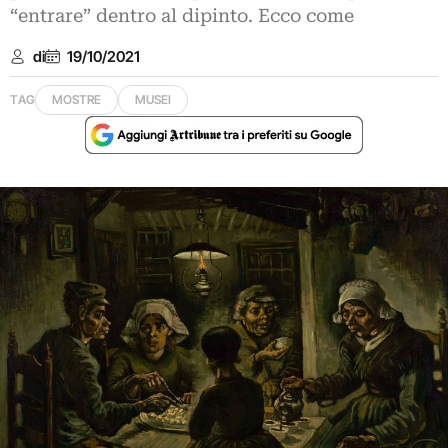
“entrare” dentro al dipinto. Ecco come
di
19/10/2021
TAG
MOSTRE
MUSEI