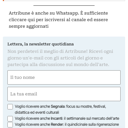
Artribune è anche su Whatsapp. È sufficiente
cliccare qui
per iscriversi al canale ed essere
sempre aggiornati
Lettera, la newsletter quotidiana
Non perdetevi il meglio di Artribune! Ricevi ogni
giorno un'e-mail con gli articoli del giorno e
partecipa alla discussione sul mondo dell'arte.
Nome
(Obbligatorio)
Nome
Email
(Obbligatorio)
Opzioni
Voglio ricevere anche
Segnala
: focus su mostre, festival,
didattica ed eventi culturali
Voglio ricevere anche
Incanti
: il settimanale sul mercato dell'arte
Voglio ricevere anche
Render
: il quindicinale sulla rigenerazione