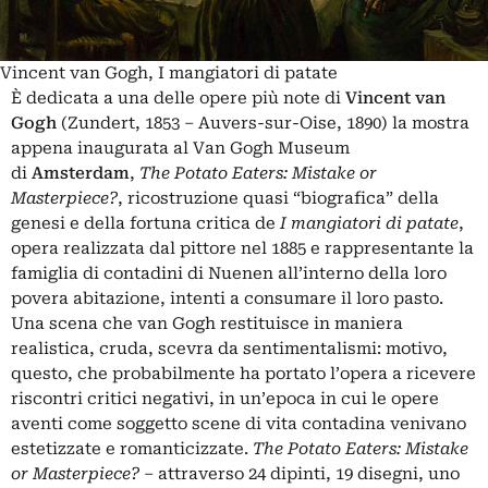
Vincent van Gogh, I mangiatori di patate
È dedicata a una delle opere più note di
Vincent van
Gogh
(Zundert, 1853 – Auvers-sur-Oise, 1890) la mostra
appena inaugurata al Van Gogh Museum
di
Amsterdam
,
The Potato Eaters: Mistake or
Masterpiece?
, ricostruzione quasi “biografica” della
genesi e della fortuna critica de
I mangiatori di patate
,
opera realizzata dal pittore nel 1885 e rappresentante la
famiglia di contadini di Nuenen all’interno della loro
povera abitazione, intenti a consumare il loro pasto.
Una scena che van Gogh restituisce in maniera
realistica, cruda, scevra da sentimentalismi: motivo,
questo, che probabilmente ha portato l’opera a ricevere
riscontri critici negativi, in un’epoca in cui le opere
aventi come soggetto scene di vita contadina venivano
estetizzate e romanticizzate.
The Potato Eaters: Mistake
or Masterpiece?
– attraverso 24 dipinti, 19 disegni, uno