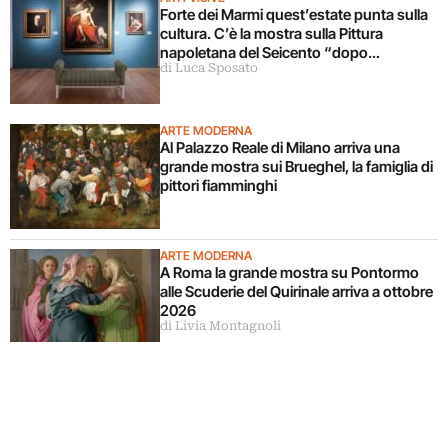
Forte dei Marmi quest’estate punta sulla
cultura. C’è la mostra sulla Pittura
napoletana del Seicento “dopo
di Luca Sposato
Caravaggio”
ARTE MODERNA
Al Palazzo Reale di Milano arriva una
grande mostra sui Brueghel, la famiglia di
pittori fiamminghi
ARTE MODERNA
A Roma la grande mostra su Pontormo
alle Scuderie del Quirinale arriva a ottobre
2026
di Livia Montagnoli