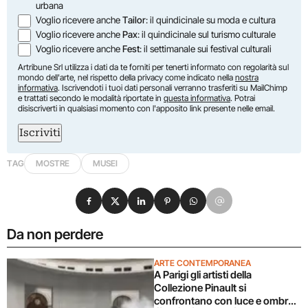
urbana
Voglio ricevere anche
Tailor
: il quindicinale su moda e cultura
Voglio ricevere anche
Pax
: il quindicinale sul turismo culturale
Voglio ricevere anche
Fest
: il settimanale sui festival culturali
Artribune Srl utilizza i dati da te forniti per tenerti informato con regolarità sul
mondo dell'arte, nel rispetto della privacy come indicato nella
nostra
informativa
. Iscrivendoti i tuoi dati personali verranno trasferiti su MailChimp
e trattati secondo le modalità riportate in
questa informativa
. Potrai
disiscriverti in qualsiasi momento con l'apposito link presente nelle email.
Iscriviti
TAG
MOSTRE
MUSEI
Condividi su Facebook
Condividi su X
Condividi su LinkedIn
Condividi su Pinterest
Condividi su WhatsApp
Condividi su Email
Da non perdere
ARTE CONTEMPORANEA
A Parigi gli artisti della
Collezione Pinault si
confrontano con luce e ombra