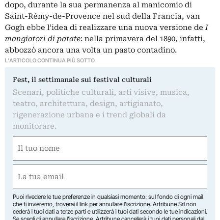
dopo, durante la sua permanenza al manicomio di
Saint-Rémy-de-Provence nel sud della Francia, van
Gogh ebbe l’idea di realizzare una nuova versione de
I
mangiatori di patate
: nella primavera del 1890, infatti,
abbozzò ancora una volta un pasto contadino.
L'ARTICOLO CONTINUA PIÙ SOTTO
Fest, il settimanale sui festival culturali
Scenari, politiche culturali, arti visive, musica,
teatro, architettura, design, artigianato,
rigenerazione urbana e i trend globali da
monitorare.
Nome
(Obbligatorio)
Nome
Email
(Obbligatorio)
Puoi rivedere le tue preferenze in qualsiasi momento: sul fondo di ogni mail
che ti invieremo, troverai il link per annullare l’iscrizione. Artribune Srl non
cederà i tuoi dati a terze parti e utilizzerà i tuoi dati secondo le tue indicazioni.
Se scegli di annullare l’iscrizione, Artribune cancellerà i tuoi dati personali dal