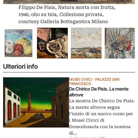
Filippo De Pisis, Natura morta con frutta,
1940, olio su tela, Collezione privata,
courtesy Galleria Bottegantica Milano
Bologna
Ulteriori info
MUSEI CIVICI - PALAZZO SAN
FRANCESCO
De Chirico De Pisis. La mente
altrove
La mostra De Chirico De Pisis.
La mente altrove segna
l’inizio di un nuovo corso per
i Musei Civici di
Domodossola con la nomina
di…