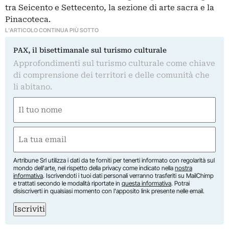
tra Seicento e Settecento, la sezione di arte sacra e la
Pinacoteca.
L'ARTICOLO CONTINUA PIÙ SOTTO
PAX, il bisettimanale sul turismo culturale
Approfondimenti sul turismo culturale come chiave
di comprensione dei territori e delle comunità che
li abitano.
Nome
(Obbligatorio)
Nome
Email
(Obbligatorio)
Artribune Srl utilizza i dati da te forniti per tenerti informato con regolarità sul
mondo dell'arte, nel rispetto della privacy come indicato nella
nostra
informativa
. Iscrivendoti i tuoi dati personali verranno trasferiti su MailChimp
e trattati secondo le modalità riportate in
questa informativa
. Potrai
disiscriverti in qualsiasi momento con l'apposito link presente nelle email.
Iscriviti