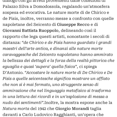
dialogo con gli arredi provenienti dalle collezioni di
Palazzo Silva a Domodossola, regalando un’atmosfera
sospesa ed evocativa. Le nature morte di de Chirico e
de Pisis, inoltre, verranno messe a confronto con quelle
napoletane del Seicento di
Giuseppe Recco
e di
Giovanni Battista Ruoppolo
, delineando così il
rapporto che lega questi artisti, nonostante i secoli di
distanza:
“de Chirico e de Pisis hanno guardato i grandi
maestri dell’arte antica, e dinanzi alle nature morte
caravaggesche del Seicento napoletano hanno ammirato
la bellezza dei dettagli e la forza della realtà pittorica che
eguaglia e quasi ‘supera’ quella fisica”
, ci spiega
D’Antonio.
“Accostare le nature morte di De Chirico e De
Pisis a quelle seicentesche significa mostrare un afflato
che non si è mai fermato, uno struggente senso di
ammirazione che nel linguaggio metafisico si trasforma
in una lettura dei ricordi e in un’esplosione di messa a
nudo dei sentimenti”.
Inoltre, la mostra espone anche la
Natura morta
del 1942 che
Giorgio Morandi
taglia
davanti a Carlo Ludovico Ragghianti, un’opera che