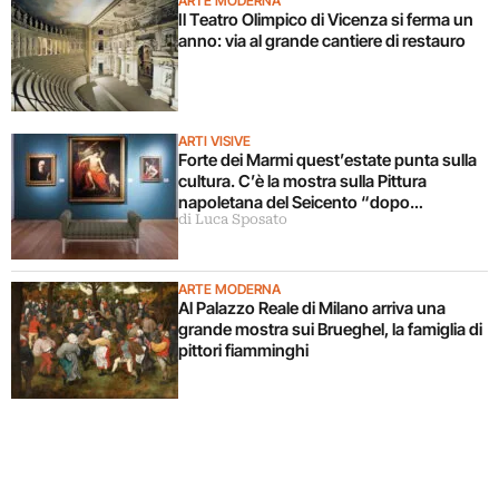
ARTE MODERNA
Il Teatro Olimpico di Vicenza si ferma un
anno: via al grande cantiere di restauro
ARTI VISIVE
Forte dei Marmi quest’estate punta sulla
cultura. C’è la mostra sulla Pittura
napoletana del Seicento “dopo
di Luca Sposato
Caravaggio”
ARTE MODERNA
Al Palazzo Reale di Milano arriva una
grande mostra sui Brueghel, la famiglia di
pittori fiamminghi