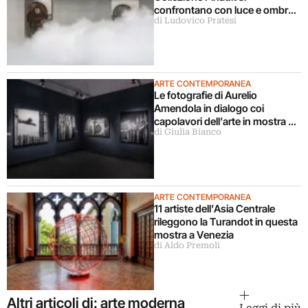
confrontano con luce e ombra
di Ludovico Pratesi
in una grande mostra
ARTE CONTEMPORANEA
Le fotografie di Aurelio
Amendola in dialogo coi
capolavori dell’arte in mostra a
di Giulia Bianco
Milano
ARTE CONTEMPORANEA
11 artiste dell’Asia Centrale
rileggono la Turandot in questa
mostra a Venezia
di Aldo Premoli
Altri articoli di: arte moderna