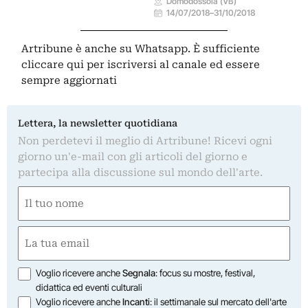
Domodossola (VB)
14/07/2018
–
31/10/2018
Artribune è anche su Whatsapp. È sufficiente
cliccare qui
per iscriversi al canale ed essere
sempre aggiornati
Lettera, la newsletter quotidiana
Non perdetevi il meglio di Artribune! Ricevi ogni
giorno un'e-mail con gli articoli del giorno e
partecipa alla discussione sul mondo dell'arte.
Nome
(Obbligatorio)
Nome
Email
(Obbligatorio)
Opzioni
Voglio ricevere anche
Segnala
: focus su mostre, festival,
didattica ed eventi culturali
Voglio ricevere anche
Incanti
: il settimanale sul mercato dell'arte