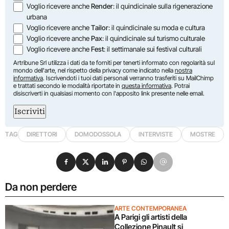
Voglio ricevere anche
Render
: il quindicinale sulla rigenerazione
urbana
Voglio ricevere anche
Tailor
: il quindicinale su moda e cultura
Voglio ricevere anche
Pax
: il quindicinale sul turismo culturale
Voglio ricevere anche
Fest
: il settimanale sui festival culturali
Artribune Srl utilizza i dati da te forniti per tenerti informato con regolarità sul
mondo dell'arte, nel rispetto della privacy come indicato nella
nostra
informativa
. Iscrivendoti i tuoi dati personali verranno trasferiti su MailChimp
e trattati secondo le modalità riportate in
questa informativa
. Potrai
disiscriverti in qualsiasi momento con l'apposito link presente nelle email.
Iscriviti
TAG
DIRETTORI
DOMODOSSOLA
INTERVISTE
MOSTRE
Condividi su Facebook
Condividi su X
Condividi su LinkedIn
Condividi su Pinterest
Condividi su WhatsApp
Condividi su Email
Da non perdere
ARTE CONTEMPORANEA
A Parigi gli artisti della
Collezione Pinault si