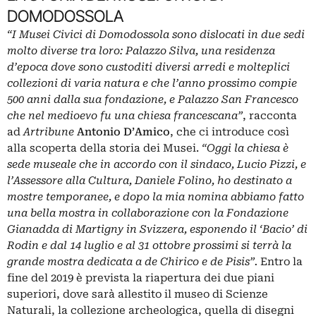
DOMODOSSOLA
“I Musei Civici di Domodossola sono dislocati in due sedi
molto diverse tra loro: Palazzo Silva, una residenza
d’epoca dove sono custoditi diversi arredi e molteplici
collezioni di varia natura e che l’anno prossimo compie
500 anni dalla sua fondazione, e Palazzo San Francesco
che nel medioevo fu una chiesa francescana”
, racconta
ad
Artribune
Antonio D’Amico
, che ci introduce così
alla scoperta della storia dei Musei.
“Oggi la chiesa è
sede museale che in accordo con il sindaco, Lucio Pizzi, e
l’Assessore alla Cultura, Daniele Folino, ho destinato a
mostre temporanee, e dopo la mia nomina abbiamo fatto
una bella mostra in collaborazione con la Fondazione
Gianadda di Martigny in Svizzera, esponendo il ‘Bacio’ di
Rodin e dal 14 luglio e al 31 ottobre prossimi si terrà la
grande mostra dedicata a de Chirico e de Pisis”.
Entro la
fine del 2019 è prevista la riapertura dei due piani
superiori, dove sarà allestito il museo di Scienze
Naturali, la collezione archeologica, quella di disegni