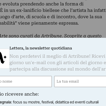
e evoluta prendendo anche la forma di
 in un ex-lanificio biellese che l’artista ha infatt
uogo d’arte, di scuola e di incontro, dove la sua
sabilità” viene pienamente espressa.
 Arte sono curati da Artribune. Scoprite a questo
nsesto e le news che arricchiscono il portale.
Lettera, la newsletter quotidiana
Non perdetevi il meglio di Artribune! Ricevi
Whatsapp. È sufficiente
cliccare qui
per
giorno un'e-mail con gli articoli del giorno 
d essere sempre aggiornati
partecipa alla discussione sul mondo dell'ar
e
Email
ired)
(Required)
otidiana
io ricevere anche:
o di Artribune! Ricevi ogni giorno un'e-mail con 
egnala
: focus su mostre, festival, didattica ed eventi culturali
partecipa alla discussione sul mondo dell'arte.