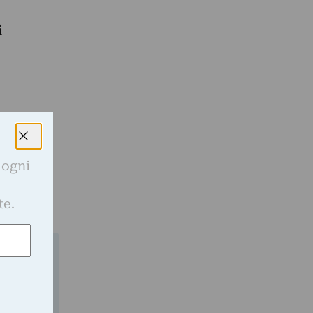
i
 ogni
e
te.
gli