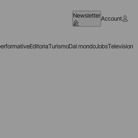
Newsletter
Account
performative
Editoria
Turismo
Dal mondo
Jobs
Television