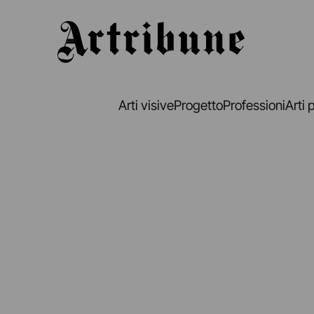
Artribune
Arti visive
Progetto
Professioni
Arti 