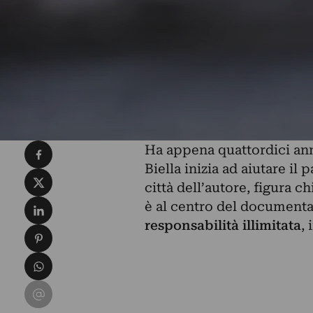
Condividi su Facebook
Ha appena quattordici ann
Biella inizia ad aiutare il 
Condividi su X
città dell’autore, figura c
Condividi su LinkedIn
è al centro del document
responsabilità illimitata
,
Condividi su Pinterest
Condividi su WhatsApp
Condividi su Email