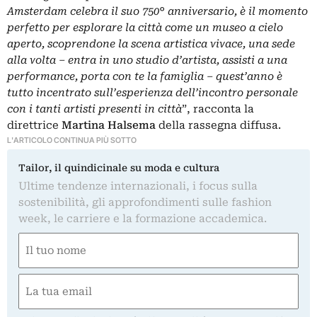
Amsterdam celebra il suo 750° anniversario, è il momento
perfetto per esplorare la città come un museo a cielo
aperto, scoprendone la scena artistica vivace, una sede
alla volta – entra in uno studio d’artista, assisti a una
performance, porta con te la famiglia – quest’anno è
tutto incentrato sull’esperienza dell’incontro personale
con i tanti artisti presenti in città
”, racconta la
direttrice
Martina Halsema
della rassegna diffusa.
L'ARTICOLO CONTINUA PIÙ SOTTO
Tailor, il quindicinale su moda e cultura
Ultime tendenze internazionali, i focus sulla
sostenibilità, gli approfondimenti sulle fashion
week, le carriere e la formazione accademica.
Nome
(Obbligatorio)
Nome
Email
(Obbligatorio)