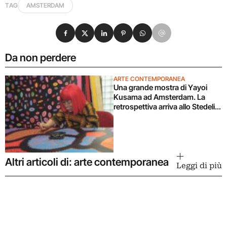
TAG
AMSTERDAM
Condividi su Facebook
Condividi su X
Condividi su LinkedIn
Condividi su Pinterest
Condividi su WhatsApp
Condividi su Email
Da non perdere
ARTE CONTEMPORANEA
Una grande mostra di Yayoi
Kusama ad Amsterdam. La
retrospettiva arriva allo Stedelijk
Museum
Altri articoli di: arte contemporanea
Leggi di più