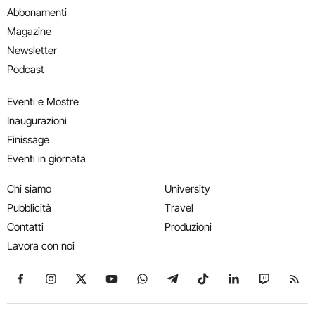
Abbonamenti
Magazine
Newsletter
Podcast
Eventi e Mostre
Inaugurazioni
Finissage
Eventi in giornata
Chi siamo
University
Pubblicità
Travel
Contatti
Produzioni
Lavora con noi
Seguici su Facebook
Seguici su Instagram
Seguici su X
Seguici su YouTube
Seguici su WhatsApp
Seguici su Telegram
Seguici su TikTok
Seguici su Link
Seguici su
Segui