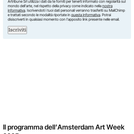
Artribune Srl utilizza i dati da te forniti per tenerti informato con regolarità sul
mondo dell'arte, nel rispetto della privacy come indicato nella
nostra
informativa
. Iscrivendoti i tuoi dati personali verranno trasferiti su MailChimp
e trattati secondo le modalità riportate in
questa informativa
. Potrai
disiscriverti in qualsiasi momento con l'apposito link presente nelle email.
Iscriviti
Il programma dell’Amsterdam Art Week