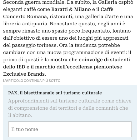
Seconda guerra mondiale. Da subito, la Galleria ospitò
eleganti caffè come
Baratti & Milano
e il
Caffè
Concerto Romana
, ristoranti, una galleria d’arte e una
libreria antiquaria. Nonostante questo, negli anni è
sempre rimasto uno spazio poco frequentato, lontano
dall’obiettivo di essere uno dei luoghi più apprezzati
del passeggio torinese. Ora la tendenza potrebbe
cambiare con una nuova programmazione di eventi: il
primo di questi è la
mostra che coinvolge di studenti
dello IED e il marchio dell’eccellenza piemontese
Exclusive Brands
.
L'ARTICOLO CONTINUA PIÙ SOTTO
PAX, il bisettimanale sul turismo culturale
Approfondimenti sul turismo culturale come chiave
di comprensione dei territori e delle comunità che
li abitano.
Nome
(Required)