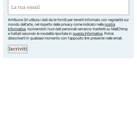
First
Email
(Required)
Artribune Srl utilizza i dati da te forniti per tenerti informato con regolarità sul
mondo dell'arte, nel rispetto della privacy come indicato nella
nostra
informativa
. Iscrivendoti i tuoi dati personali verranno trasferiti su MailChimp
e trattati secondo le modalità riportate in
questa informativa
. Potrai
disiscriverti in qualsiasi momento con l'apposito link presente nelle email.
Iscriviti