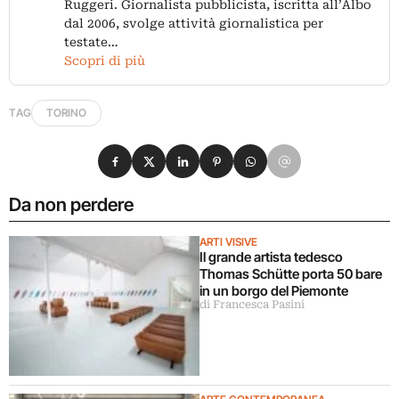
Ruggeri. Giornalista pubblicista, iscritta all’Albo
dal 2006, svolge attività giornalistica per
testate…
Scopri di più
TAG
TORINO
Condividi su Facebook
Condividi su X
Condividi su LinkedIn
Condividi su Pinterest
Condividi su WhatsApp
Condividi su Email
Da non perdere
ARTI VISIVE
Il grande artista tedesco
Thomas Schütte porta 50 bare
in un borgo del Piemonte
di Francesca Pasini