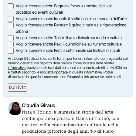
Opzioni
Voglio ricevere anche
Segnala
: focus su mostre, festival,
didattica ed eventi culturali
Voglio ricevere anche
Incanti
: il settimanale sul mercato dell'arte
Voglio ricevere anche
Render
: il quindicinale sulla rigenerazione
urbana
Voglio ricevere anche
Tailor
: il quindicinale su moda e cultura
Voglio ricevere anche
Pax
: il quindicinale sul turismo culturale
Voglio ricevere anche
Fest
: il settimanale sui festival culturali
Artribune Srl utilizza i dati da te forniti per tenerti informato con regolarità sul
mondo dell'arte, nel rispetto della privacy come indicato nella
nostra
informativa
. Iscrivendoti i tuoi dati personali verranno trasferiti su MailChimp
e trattati secondo le modalità riportate in
questa informativa
. Potrai
disiscriverti in qualsiasi momento con l'apposito link presente nelle email.
Iscriviti
Claudia Giraud
Nata a Torino, è laureata in storia dell’arte
contemporanea presso il Dams di Torino, con
una tesi sulla contaminazione culturale nella
produzione pittorica degli anni '50 di Piero