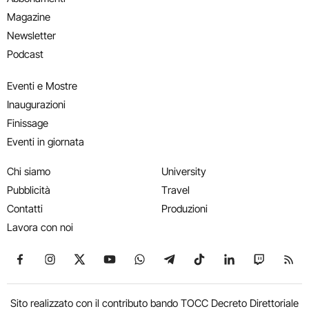
Magazine
Newsletter
Podcast
Eventi e Mostre
Inaugurazioni
Finissage
Eventi in giornata
Chi siamo
University
Pubblicità
Travel
Contatti
Produzioni
Lavora con noi
Seguici su Facebook
Seguici su Instagram
Seguici su X
Seguici su YouTube
Seguici su WhatsApp
Seguici su Telegram
Seguici su TikTok
Seguici su Link
Seguici su
Segui
Sito realizzato con il contributo bando TOCC Decreto Direttoriale