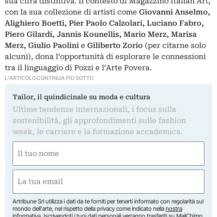
sua cifra distintiva. Il contesto di Magazzino Italian Art,
con la sua collezione di artisti come
Giovanni Anselmo,
Alighiero Boetti, Pier Paolo Calzolari, Luciano Fabro,
Piero Gilardi, Jannis Kounellis, Mario Merz, Marisa
Merz, Giulio Paolini
e
Giliberto Zorio
(per citarne solo
alcuni), dona l’opportunità di esplorare le connessioni
tra il linguaggio di Pozzi e l’Arte Povera.
L'ARTICOLO CONTINUA PIÙ SOTTO
Tailor, il quindicinale su moda e cultura
Ultime tendenze internazionali, i focus sulla
sostenibilità, gli approfondimenti sulle fashion
week, le carriere e la formazione accademica.
Nome
(Obbligatorio)
Nome
Email
(Obbligatorio)
Artribune Srl utilizza i dati da te forniti per tenerti informato con regolarità sul
mondo dell'arte, nel rispetto della privacy come indicato nella
nostra
informativa
. Iscrivendoti i tuoi dati personali verranno trasferiti su MailChimp