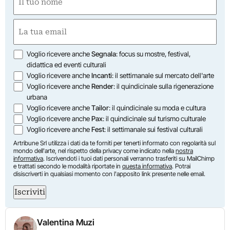
(Obbligatorio)
Nome
Email
(Obbligatorio)
Opzioni
Voglio ricevere anche
Segnala
: focus su mostre, festival,
didattica ed eventi culturali
Voglio ricevere anche
Incanti
: il settimanale sul mercato dell'arte
Voglio ricevere anche
Render
: il quindicinale sulla rigenerazione
urbana
Voglio ricevere anche
Tailor
: il quindicinale su moda e cultura
Voglio ricevere anche
Pax
: il quindicinale sul turismo culturale
Voglio ricevere anche
Fest
: il settimanale sui festival culturali
Artribune Srl utilizza i dati da te forniti per tenerti informato con regolarità sul
mondo dell'arte, nel rispetto della privacy come indicato nella
nostra
informativa
. Iscrivendoti i tuoi dati personali verranno trasferiti su MailChimp
e trattati secondo le modalità riportate in
questa informativa
. Potrai
disiscriverti in qualsiasi momento con l'apposito link presente nelle email.
Iscriviti
Valentina Muzi