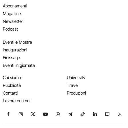
Abbonamenti
Magazine
Newsletter
Podcast
Eventi e Mostre
Inaugurazioni
Finissage
Eventi in giornata
Chi siamo
University
Pubblicità
Travel
Contatti
Produzioni
Lavora con noi
Seguici su Facebook
Seguici su Instagram
Seguici su X
Seguici su YouTube
Seguici su WhatsApp
Seguici su Telegram
Seguici su TikTok
Seguici su Link
Seguici su
Segui