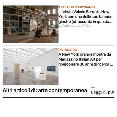
ARTE CONTEMPORANEA
L’artista Valerio Berruti a New
York con una delle sue famose
giostre (ci racconta in questa
di Antonino La Vela
intervista)
DAL MONDO
A New York grande mostra da
Magazzino Italian Art per
ripercorrere 30 anni di ricerca di
Alighiero Boetti
Altri articoli di: arte contemporanea
Leggi di più