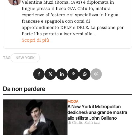
Valentina Muzi (Roma, 1991) è diplomata in
lingue presso il liceo G.V. Catullo, matura
esperienze all’estero e si specializza in lingua
francese e spagnola con corsi di
approfondimento DELF e DELE. La passione per
l’arte l’ha portata a iscriversi alla…
Scopri di più
TAG
NEW YORK
Condividi su Facebook
Condividi su X
Condividi su LinkedIn
Condividi su Pinterest
Condividi su WhatsApp
Condividi su Email
Da non perdere
MODA
A New York il Metropolitan
dedicherà una grande mostra
allo stilista John Galliano
di Giulio Solfrizzi