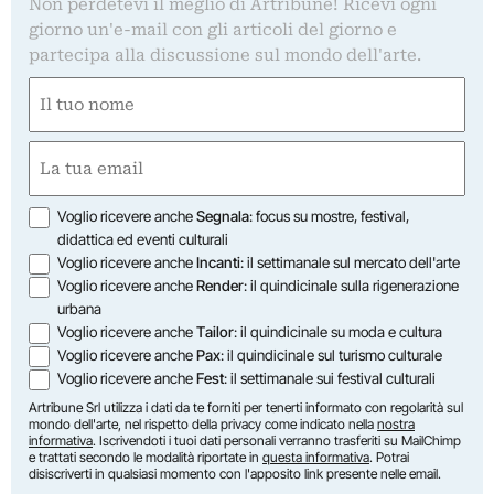
Non perdetevi il meglio di Artribune! Ricevi ogni
giorno un'e-mail con gli articoli del giorno e
partecipa alla discussione sul mondo dell'arte.
Nome
(Required)
First
Email
(Required)
Opzioni
Voglio ricevere anche
Segnala
: focus su mostre, festival,
didattica ed eventi culturali
Voglio ricevere anche
Incanti
: il settimanale sul mercato dell'arte
Voglio ricevere anche
Render
: il quindicinale sulla rigenerazione
urbana
Voglio ricevere anche
Tailor
: il quindicinale su moda e cultura
Voglio ricevere anche
Pax
: il quindicinale sul turismo culturale
Voglio ricevere anche
Fest
: il settimanale sui festival culturali
Artribune Srl utilizza i dati da te forniti per tenerti informato con regolarità sul
mondo dell'arte, nel rispetto della privacy come indicato nella
nostra
informativa
. Iscrivendoti i tuoi dati personali verranno trasferiti su MailChimp
e trattati secondo le modalità riportate in
questa informativa
. Potrai
disiscriverti in qualsiasi momento con l'apposito link presente nelle email.