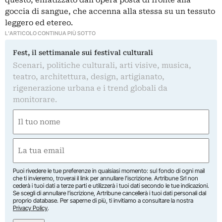
goccia di sangue, che accenna alla stessa su un tessuto
leggero ed etereo.
L'ARTICOLO CONTINUA PIÙ SOTTO
Fest, il settimanale sui festival culturali
Scenari, politiche culturali, arti visive, musica,
teatro, architettura, design, artigianato,
rigenerazione urbana e i trend globali da
monitorare.
Nome
(Required)
First
Email
(Required)
Puoi rivedere le tue preferenze in qualsiasi momento: sul fondo di ogni mail
che ti invieremo, troverai il link per annullare l’iscrizione. Artribune Srl non
cederà i tuoi dati a terze parti e utilizzerà i tuoi dati secondo le tue indicazioni.
Se scegli di annullare l’iscrizione, Artribune cancellerà i tuoi dati personali dal
proprio database. Per saperne di più, ti invitiamo a consultare la nostra
Privacy Policy
.