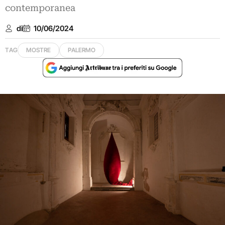
contemporanea
di
10/06/2024
TAG
MOSTRE
PALERMO