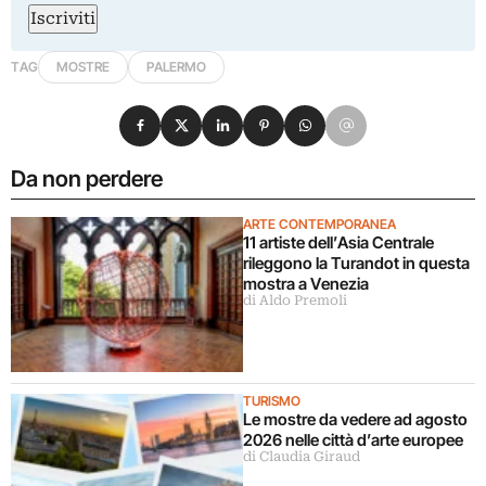
Iscriviti
TAG
MOSTRE
PALERMO
Condividi su Facebook
Condividi su X
Condividi su LinkedIn
Condividi su Pinterest
Condividi su WhatsApp
Condividi su Email
Da non perdere
ARTE CONTEMPORANEA
11 artiste dell’Asia Centrale
rileggono la Turandot in questa
mostra a Venezia
di Aldo Premoli
TURISMO
Le mostre da vedere ad agosto
2026 nelle città d’arte europee
di Claudia Giraud