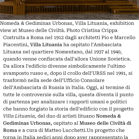
Nomeda & Gediminas Urbonas, Villa Lituania, exhibition
view at Museo delle Civiltà. Photo Cristina Crippa
Costruita a Roma nel 1912 dagli architetti Pio e Marcello
Piacentini,
Villa Lituania
ha ospitato l’Ambasciata
Lituana nel quartiere Nomentano, dal 1937 al 1940,
quando venne confiscata dall’allora Unione Sovietica.
Da allora l’edificio divenne simbolicamente l’ultimo
avamposto russo e, dopo il crollo dell’URSS nel 1991, si
trasformò nella sede dell’Ufficio Consolare
dell’Ambasciata di Russia in Italia. Oggi, al termine di
tutte le controversie sulla villa, questa diventa il punto
di partenza per analizzare i rapporti umani e politici
che hanno forgiato la storia dell’edificio con il progetto
Villa Lituania
, del duo di artisti lituano
Nomeda &
Gediminas Urbonas
,
ospitato al
Museo delle Civiltà di
Roma
e a cura di Matteo Lucchetti.Un progetto che
torna in Italia sedici anni dopo aver rappresentato la