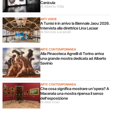
Canicula
di Alberto Villa
ARTI VISIVE
A Tunisi è in arrivo la Biennale Jaou 2026.
Intervista alla direttrice Lina Lazaar
di Niccolò Lucarelli
ARTE CONTEMPORANEA
Alla Pinacoteca Agnelli di Torino arriva
una grande mostra dedicata ad Alberto
Savinio
ARTE CONTEMPORANEA
Che cosa significa mostrare un’opera? A
Macerata una mostra ripensa il senso
dell’esposizione
di Alex Urso