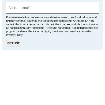
Nome
Email
(Obbligatorio)
Puoi rivedere le tue preferenze in qualsiasi momento: sul fondo di ogni mail
che ti invieremo, troverai il link per annullare l’iscrizione. Artribune Srl non
cederà i tuoi dati a terze parti e utilizzerà i tuoi dati secondo le tue indicazioni.
Se scegli di annullare l’iscrizione, Artribune cancellerà i tuoi dati personali dal
proprio database. Per saperne di più, ti invitiamo a consultare la nostra
Privacy Policy
.
Iscriviti