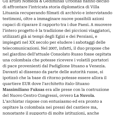
Gli artisti Nomeda & Gediminas Urbonas hanno deciso
di affrontare l’intricata storia diplomatica di Villa
Lituania recuperando filmati di archivio e intervistando
testimoni, oltre a immaginare nuove possibili azioni
capaci di riparare il rapporto tra i due Paesi. A muovere
l’intero progetto è la tradizione dei piccioni viaggiatori,
utilizzati già ai tempi degli Egizi e dei Persiani, e
impiegati nel XX secolo per eludere i sabotaggi delle
telecomunicazioni. Nel 2007, infatti, il duo propose che
nel giardino dell’attuale Consolato Russo fosse ospitata
una colombaia che potesse ricevere i volatili portatori
di pace provenienti dal Padiglione lituano a Venezia.
Davanti al dissenso da parte delle autorità russe, si
ipotizzò che la base di ritorno potesse essere allora il
quartiere EUR dove l’architetto italo-lituano
Massimiliano Fuksas
era alle prese con la costruzione
del Nuovo Centro Congressi, ovvero
La Nuvola
.
L’archistar rispose con entusiasmo ed era pronto a
ospitare la colombaia nei pressi del cantiere ma,
nonostante il supporto di molte istituzioni, anche