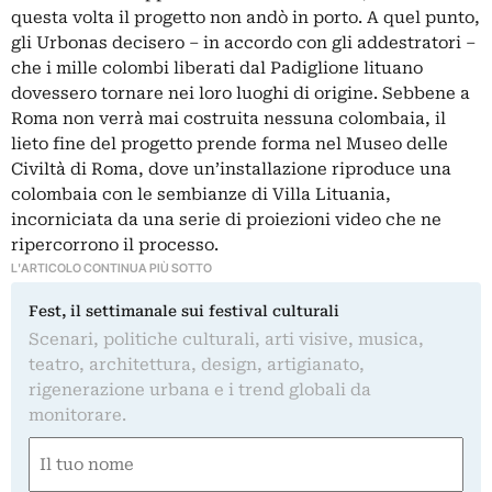
questa volta il progetto non andò in porto. A quel punto,
gli Urbonas decisero – in accordo con gli addestratori –
che i mille colombi liberati dal Padiglione lituano
dovessero tornare nei loro luoghi di origine. Sebbene a
Roma non verrà mai costruita nessuna colombaia, il
lieto fine del progetto prende forma nel Museo delle
Civiltà di Roma, dove un’installazione riproduce una
colombaia con le sembianze di Villa Lituania,
incorniciata da una serie di proiezioni video che ne
ripercorrono il processo.
L'ARTICOLO CONTINUA PIÙ SOTTO
Fest, il settimanale sui festival culturali
Scenari, politiche culturali, arti visive, musica,
teatro, architettura, design, artigianato,
rigenerazione urbana e i trend globali da
monitorare.
Nome
(Obbligatorio)