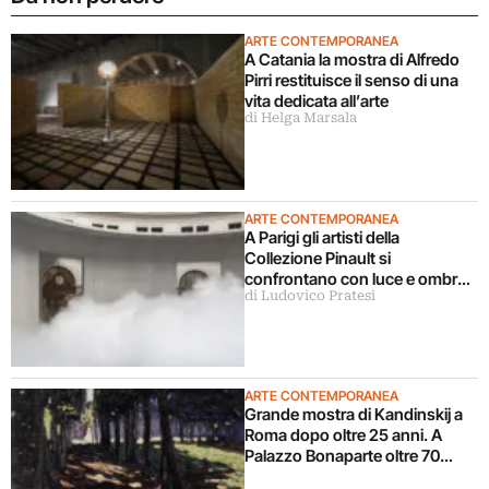
ARTE CONTEMPORANEA
A Catania la mostra di Alfredo
Pirri restituisce il senso di una
vita dedicata all’arte
di Helga Marsala
ARTE CONTEMPORANEA
A Parigi gli artisti della
Collezione Pinault si
confrontano con luce e ombra
di Ludovico Pratesi
in una grande mostra
ARTE CONTEMPORANEA
Grande mostra di Kandinskij a
Roma dopo oltre 25 anni. A
Palazzo Bonaparte oltre 70
opere dal Pompidou