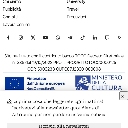
Chi siamo
University
Pubblicità
Travel
Contatti
Produzioni
Lavora con noi
Seguici su Facebook
Seguici su Instagram
Seguici su X
Seguici su YouTube
Seguici su WhatsApp
Seguici su Telegram
Seguici su TikTok
Seguici su Link
Seguici su
Segui
Sito realizzato con il contributo bando TOCC Decreto Direttoriale
n. 385 del 19/10/2022 PROT. PROGETTOTOCC0000125
COR15906233 CUPC87J23001080008
La prima cosa che leggerete ogni mattina!
© 2011-2026 ARTRIBUNE srl – Corso Vittorio Emanuele II, 287 –
Iscrivetevi alla newsletter quotidiana di
00186 Roma - P.I. 11381581005
Artribune per non perdere nessuna notizia
Privacy: Responsabile della protezione dei dati personali
ARTRIBUNE srl – Corso Vittorio Emanuele II, 287 – 00186 Roma
Iscriviti alla newsletter