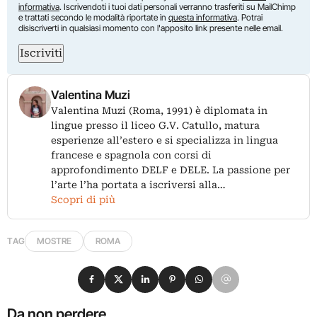
informativa
. Iscrivendoti i tuoi dati personali verranno trasferiti su MailChimp
e trattati secondo le modalità riportate in
questa informativa
. Potrai
disiscriverti in qualsiasi momento con l'apposito link presente nelle email.
Iscriviti
Valentina Muzi
Valentina Muzi (Roma, 1991) è diplomata in
lingue presso il liceo G.V. Catullo, matura
esperienze all’estero e si specializza in lingua
francese e spagnola con corsi di
approfondimento DELF e DELE. La passione per
l’arte l’ha portata a iscriversi alla…
Scopri di più
TAG
MOSTRE
ROMA
Condividi su Facebook
Condividi su X
Condividi su LinkedIn
Condividi su Pinterest
Condividi su WhatsApp
Condividi su Email
Da non perdere