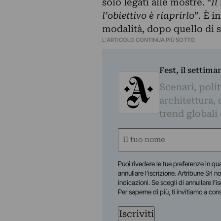
solo legati alle mostre. “
Il
l’obiettivo è riaprirlo
”. È 
modalità, dopo quello di s
L'ARTICOLO CONTINUA PIÙ SOTTO
Fest, il settima
Scenari, polit
architettura, 
trend globali
Nome
(Required)
First
Puoi rivedere le tue preferenze in qua
annullare l’iscrizione. Artribune Srl no
indicazioni. Se scegli di annullare l’i
Per saperne di più, ti invitiamo a con
Iscriviti