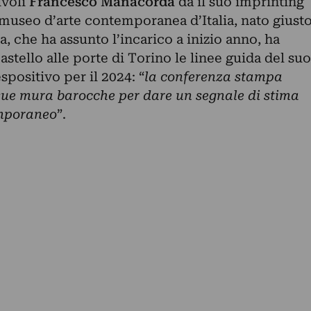
ivoli
Francesco Manacorda
dà il suo imprinting
museo d’arte contemporanea d’Italia, nato giust
, che ha assunto l’incarico a inizio anno, ha
astello alle porte di Torino le linee guida del suo
positivo per il 2024: “
la conferenza stampa
 sue mura barocche per dare un segnale di stima
emporaneo
”.