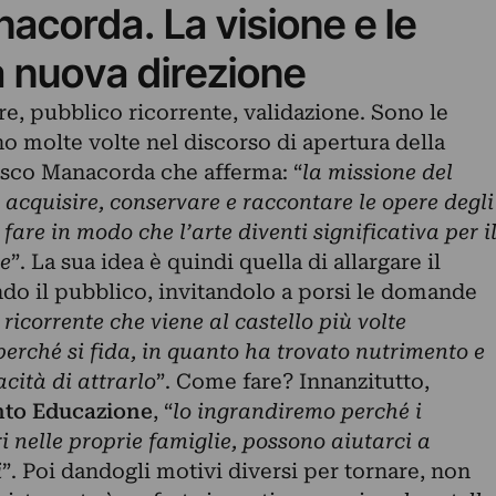
corda. La visione e le
la nuova direzione
e, pubblico ricorrente, validazione. Sono le
o molte volte nel discorso di apertura della
esco Manacorda che afferma: “
la missione del
 acquisire, conservare e raccontare le opere degli
 fare in modo che l’arte diventi significativa per i
e
”. La sua idea è quindi quella di allargare il
ndo il pubblico, invitandolo a porsi le domande
ricorrente che viene al castello più volte
erché si fida, in quanto ha trovato nutrimento e
cità di attrarlo
”. Come fare? Innanzitutto,
nto Educazione
, “
lo ingrandiremo perché i
nelle proprie famiglie, possono aiutarci a
i
”. Poi dandogli motivi diversi per tornare, non