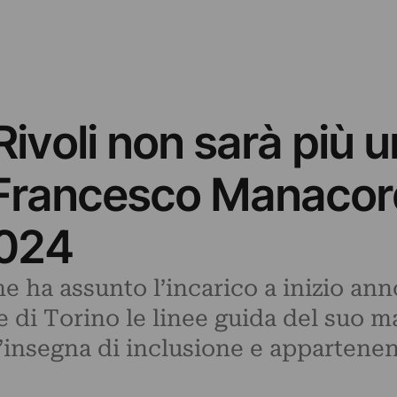
 Rivoli non sarà più u
 Francesco Manacord
024
ha assunto l’incarico a inizio ann
rte di Torino le linee guida del suo
ll’insegna di inclusione e appartene