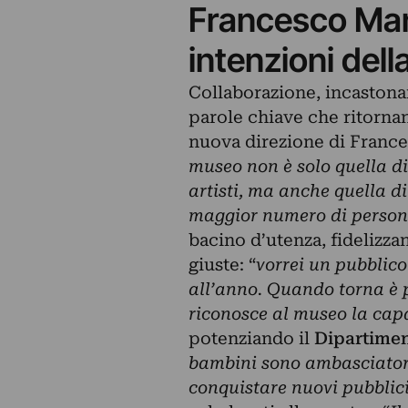
Francesco Mana
intenzioni del
Collaborazione, incastonar
parole chiave che ritornan
nuova direzione di Franc
museo non è solo quella di
artisti, ma anche quella di
maggior numero di person
bacino d’utenza, fidelizza
giuste: “
vorrei un pubblico 
all’anno. Quando torna è p
riconosce al museo la capa
potenziando il
Dipartime
bambini sono ambasciatori 
conquistare nuovi pubblic