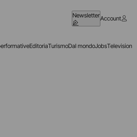
Newsletter
Account
performative
Editoria
Turismo
Dal mondo
Jobs
Television