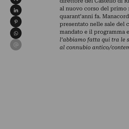
direttore del Castello di R
Condividi su LinkedIn
al nuovo corso del primo 
quarant’anni fa. Manacorda
Condividi su Pinterest
presentato nelle sale del c
Condividi su WhatsApp
mandato e il programma es
l’abbiamo fatta qui tra le
Condividi su Email
al connubio antico/cont