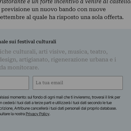
 ristorante è un forte incentivo a venire al castello
in previsione un nuovo bando con nuove
ettembre al quale ha risposto una sola offerta.
nale sui festival culturali
iche culturali, arti visive, musica, teatro,
design, artigianato, rigenerazione urbana e i
 da monitorare.
Email
(Required)
lsiasi momento: sul fondo di ogni mail che ti invieremo, troverai il link per
n cederà i tuoi dati a terze parti e utilizzerà i tuoi dati secondo le tue
scrizione, Artribune cancellerà i tuoi dati personali dal proprio database.
sultare la nostra
Privacy Policy
.