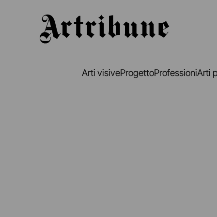
Artribune
Arti visive
Progetto
Professioni
Arti 