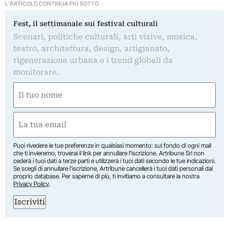
L'ARTICOLO CONTINUA PIÙ SOTTO
Fest, il settimanale sui festival culturali
Scenari, politiche culturali, arti visive, musica,
teatro, architettura, design, artigianato,
rigenerazione urbana e i trend globali da
monitorare.
Nome
(Required)
First
Email
(Required)
Puoi rivedere le tue preferenze in qualsiasi momento: sul fondo di ogni mail
che ti invieremo, troverai il link per annullare l’iscrizione. Artribune Srl non
cederà i tuoi dati a terze parti e utilizzerà i tuoi dati secondo le tue indicazioni.
Se scegli di annullare l’iscrizione, Artribune cancellerà i tuoi dati personali dal
proprio database. Per saperne di più, ti invitiamo a consultare la nostra
Privacy Policy
.
Iscriviti