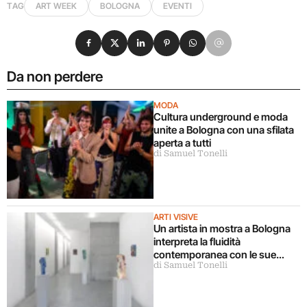
TAG
ART WEEK
BOLOGNA
EVENTI
Condividi su Facebook
Condividi su X
Condividi su LinkedIn
Condividi su Pinterest
Condividi su WhatsApp
Condividi su Email
Da non perdere
MODA
Cultura underground e moda
unite a Bologna con una sfilata
aperta a tutti
di Samuel Tonelli
ARTI VISIVE
Un artista in mostra a Bologna
interpreta la fluidità
contemporanea con le sue
di Samuel Tonelli
sculture