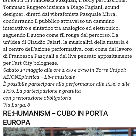
armonici
di
Francesca Pasquali
, il body percussionist
Tommaso Ruggero insieme a Diego Fagiani, sound
designer, diretti dal vibrafonista Pasquale Mirra,
condurranno il pubblico attraverso un cammino
interattivo e sintetico tra analogico ed elettronico,
seguendo il suono come fil rouge del percorso. Da
un’idea di Claudio Calari, la musicalità della materia è
al centro dell’azione performativa, così come del lavoro
di Francesca Pasquali e del live pensato appositamente
per l’art City bolognese.
Sabato 14 maggio alle ore 15:30 e 17:30 in Torre Unipol:
AZIONEplastica – Live musicale
È possibile partecipare alla performance alle 15:30 o alle
17:30. La partecipazione è gratuita
con prenotazione obbligatoria
Via Larga, 8
RE:HUMANISM – CUBO IN PORTA
EUROPA