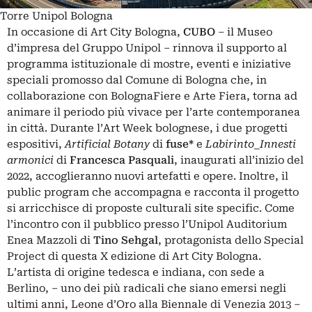
Torre Unipol Bologna
In occasione di Art City Bologna,
CUBO
– il Museo
d’impresa del Gruppo Unipol – rinnova il supporto al
programma istituzionale di mostre, eventi e iniziative
speciali promosso dal Comune di Bologna che, in
collaborazione con BolognaFiere e Arte Fiera, torna ad
animare il periodo più vivace per l’arte contemporanea
in città. Durante l’Art Week bolognese, i due progetti
espositivi,
Artificial Botany
di
fuse*
e
Labirinto_Innesti
armonici
di
Francesca Pasquali
, inaugurati all’inizio del
2022, accoglieranno nuovi artefatti e opere. Inoltre, il
public program che accompagna e racconta il progetto
si arricchisce di proposte culturali site specific. Come
l’incontro con il pubblico presso l’Unipol Auditorium
Enea Mazzoli di
Tino Sehgal
, protagonista dello Special
Project di questa X edizione di Art City Bologna.
L’artista di origine tedesca e indiana, con sede a
Berlino, – uno dei più radicali che siano emersi negli
ultimi anni, Leone d’Oro alla Biennale di Venezia 2013 –