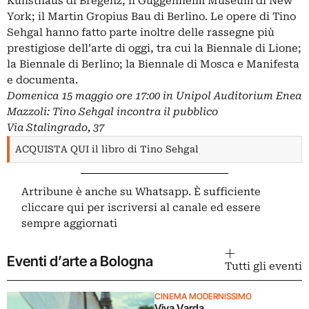
Kunsthaus di Bregenz; il Guggenheim Museum di New
York; il Martin Gropius Bau di Berlino. Le opere di Tino
Sehgal hanno fatto parte inoltre delle rassegne più
prestigiose dell’arte di oggi, tra cui la Biennale di Lione;
la Biennale di Berlino; la Biennale di Mosca e Manifesta
e documenta.
Domenica 15 maggio ore 17:00 in Unipol Auditorium Enea
Mazzoli: Tino Sehgal incontra il pubblico
Via Stalingrado, 37
ACQUISTA QUI il libro di Tino Sehgal
Artribune è anche su Whatsapp. È sufficiente
cliccare qui
per iscriversi al canale ed essere
sempre aggiornati
Eventi d’arte a Bologna
Tutti gli eventi
CINEMA MODERNISSIMO
Viva Varda