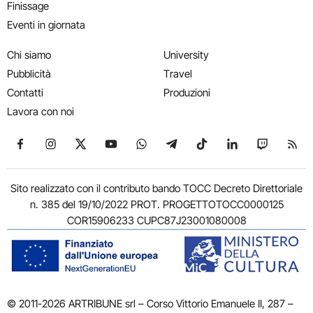
Finissage
Eventi in giornata
Chi siamo
University
Pubblicità
Travel
Contatti
Produzioni
Lavora con noi
Seguici su Facebook
Seguici su Instagram
Seguici su X
Seguici su YouTube
Seguici su WhatsApp
Seguici su Telegram
Seguici su TikTok
Seguici su Link
Seguici su
Segui
Sito realizzato con il contributo bando TOCC Decreto Direttoriale
n. 385 del 19/10/2022 PROT. PROGETTOTOCC0000125
COR15906233 CUPC87J23001080008
© 2011-2026 ARTRIBUNE srl – Corso Vittorio Emanuele II, 287 –