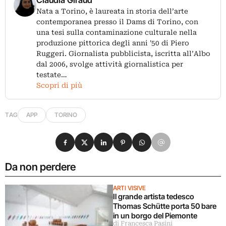
Claudia Giraud
Nata a Torino, è laureata in storia dell’arte
contemporanea presso il Dams di Torino, con
una tesi sulla contaminazione culturale nella
produzione pittorica degli anni '50 di Piero
Ruggeri. Giornalista pubblicista, iscritta all’Albo
dal 2006, svolge attività giornalistica per
testate…
Scopri di più
TAG
APP
TORINO
Condividi su Facebook
Condividi su X
Condividi su LinkedIn
Condividi su Pinterest
Condividi su WhatsApp
Condividi su Email
Da non perdere
ARTI VISIVE
Il grande artista tedesco
Thomas Schütte porta 50 bare
in un borgo del Piemonte
di Francesca Pasini