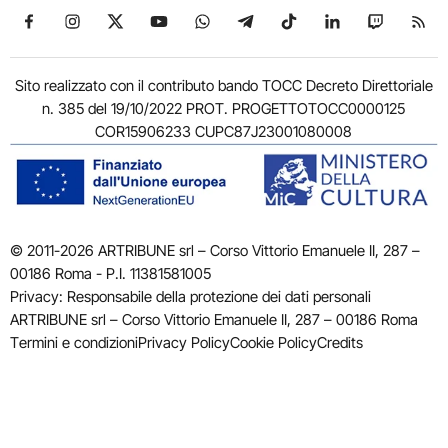
Seguici su Facebook
Seguici su Instagram
Seguici su X
Seguici su YouTube
Seguici su WhatsApp
Seguici su Telegram
Seguici su TikTok
Seguici su Link
Seguici su
Segui
Sito realizzato con il contributo bando TOCC Decreto Direttoriale
n. 385 del 19/10/2022 PROT. PROGETTOTOCC0000125
COR15906233 CUPC87J23001080008
© 2011-2026 ARTRIBUNE srl – Corso Vittorio Emanuele II, 287 –
00186 Roma - P.I. 11381581005
Privacy: Responsabile della protezione dei dati personali
ARTRIBUNE srl – Corso Vittorio Emanuele II, 287 – 00186 Roma
Termini e condizioni
Privacy Policy
Cookie Policy
Credits