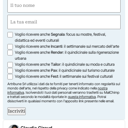
Nome
(Required)
First
Email
(Required)
Opzioni
Voglio ricevere anche
Segnala
: focus su mostre, festival,
didattica ed eventi culturali
Voglio ricevere anche
Incanti
: il settimanale sul mercato dell'arte
Voglio ricevere anche
Render
: il quindicinale sulla rigenerazione
urbana
Voglio ricevere anche
Tailor
: il quindicinale su moda e cultura
Voglio ricevere anche
Pax
: il quindicinale sul turismo culturale
Voglio ricevere anche
Fest
: il settimanale sui festival culturali
Artribune Srl utilizza i dati da te forniti per tenerti informato con regolarità sul
mondo dell'arte, nel rispetto della privacy come indicato nella
nostra
informativa
. Iscrivendoti i tuoi dati personali verranno trasferiti su MailChimp
e trattati secondo le modalità riportate in
questa informativa
. Potrai
disiscriverti in qualsiasi momento con l'apposito link presente nelle email.
Iscriviti