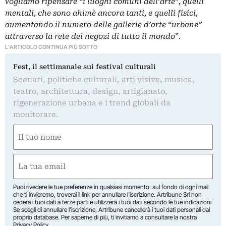
vogliamo ripensare “i luoghi comuni dell’arte”, quelli
mentali, che sono ahimè ancora tanti, e quelli fisici,
aumentando il numero delle gallerie d’arte “urbane”
attraverso la rete dei negozi di tutto il mondo
”.
L'ARTICOLO CONTINUA PIÙ SOTTO
Fest, il settimanale sui festival culturali
Scenari, politiche culturali, arti visive, musica,
teatro, architettura, design, artigianato,
rigenerazione urbana e i trend globali da
monitorare.
Nome
(Required)
First
Email
(Required)
Puoi rivedere le tue preferenze in qualsiasi momento: sul fondo di ogni mail
che ti invieremo, troverai il link per annullare l’iscrizione. Artribune Srl non
cederà i tuoi dati a terze parti e utilizzerà i tuoi dati secondo le tue indicazioni.
Se scegli di annullare l’iscrizione, Artribune cancellerà i tuoi dati personali dal
proprio database. Per saperne di più, ti invitiamo a consultare la nostra
Privacy Policy
.