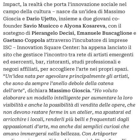
Impact, la realtà che porta l’innovazione sociale nel
campo della cultura – nasce da un’idea di Massimo
Gioscia e
Dario Ujetto
, insieme a due giovani co-
founder
Savio Musicco
e
Alyona Kosareva
, con il
sostegno di
Pierangelo Decisi
,
Emanuele Buscaglione
e
Gaetano Coppola
attraverso l’incubatore di imprese
ISC – Innovation Square Center: ha appena lanciato il
sito che gestisce l’incontro tra rete di artisti emergenti
ed esercenti, bar, ristoranti, studi professionali e
negozi affiliati, per accogliere l’arte nei propri spazi.
“
Un’idea nata per agevolare principalmente gli artisti,
che sono da sempre l’anello debole della catena
dell’arte
”, dichiara
Massimo Gioscia
. “
Ho voluto
elaborare un modello intelligente per aumentare la loro
visibilità e anche la possibilità di vendita delle opere, che
non devono restare ferme in un atelier, ma spostarsi ed
arricchire i locali, renderli più belli e frequentati dagli
appassionati d’arte, ma anche dai semplici curiosi che
amano immergersi nella bellezza. Con Artàporter