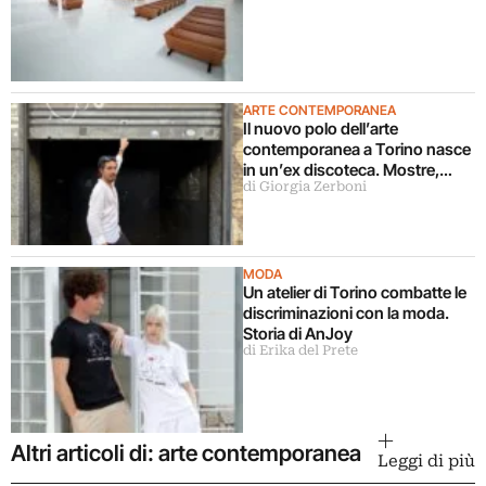
ARTE CONTEMPORANEA
Il nuovo polo dell’arte
contemporanea a Torino nasce
in un’ex discoteca. Mostre,
di Giorgia Zerboni
cinema, teatro, concerti,
performance: “vogliamo
coinvolgere pubblici diversi”
MODA
Un atelier di Torino combatte le
discriminazioni con la moda.
Storia di AnJoy
di Erika del Prete
Altri articoli di: arte contemporanea
Leggi di più