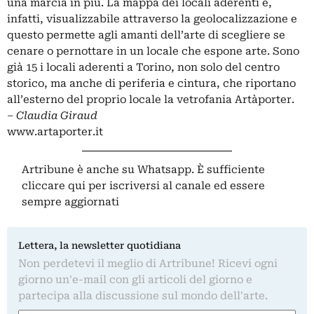
una marcia in più. La mappa dei locali aderenti è,
infatti, visualizzabile attraverso la geolocalizzazione e
questo permette agli amanti dell’arte di scegliere se
cenare o pernottare in un locale che espone arte. Sono
già 15 i locali aderenti a Torino, non solo del centro
storico, ma anche di periferia e cintura, che riportano
all’esterno del proprio locale la vetrofania Artàporter.
– Claudia Giraud
www.artaporter.it
Artribune è anche su Whatsapp. È sufficiente
cliccare qui
per iscriversi al canale ed essere
sempre aggiornati
Lettera, la newsletter quotidiana
Non perdetevi il meglio di Artribune! Ricevi ogni
giorno un'e-mail con gli articoli del giorno e
partecipa alla discussione sul mondo dell'arte.