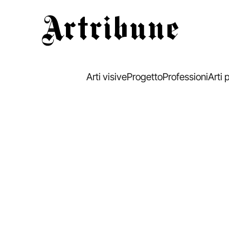
Artribune
Arti visive
Progetto
Professioni
Arti 