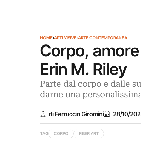
HOME
›
ARTI VISIVE
›
ARTE CONTEMPORANEA
Corpo, amore e
Erin M. Riley
Parte dal corpo e dalle su
darne una personalissima 
di Ferruccio Giromini
28/10/202
TAG
CORPO
FIBER ART