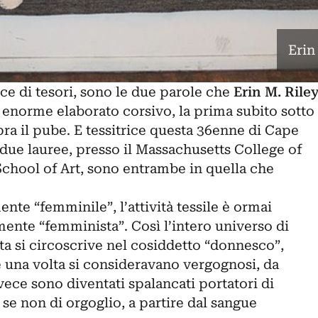
Erin
ice di tesori, sono le due parole che
Erin M. Rile
 enorme elaborato corsivo, la prima subito sotto
opra il pube. E tessitrice questa 36enne di Cape
e due lauree, presso il Massachusetts College of
School of Art, sono entrambe in quella che
te “femminile”, l’attività tessile è ormai
mente “femminista”. Così l’intero universo di
sta si circoscrive nel cosiddetto “donnesco”,
e una volta si consideravano vergognosi, da
ece sono diventati spalancati portatori di
 se non di orgoglio, a partire dal sangue