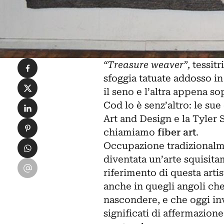
Condividi su Facebook
“Treasure weaver”,
tessitr
sfoggia tatuate addosso in
Condividi su X
il seno e l’altra appena s
Condividi su LinkedIn
Cod lo è senz’altro: le su
Art and Design e la Tyler 
Condividi su Pinterest
chiamiamo
fiber art
.
Condividi su WhatsApp
Occupazione tradizionalmen
diventata un’arte squisita
Condividi su Email
riferimento di questa arti
anche in quegli angoli ch
nascondere, e che oggi inv
significati di affermazione