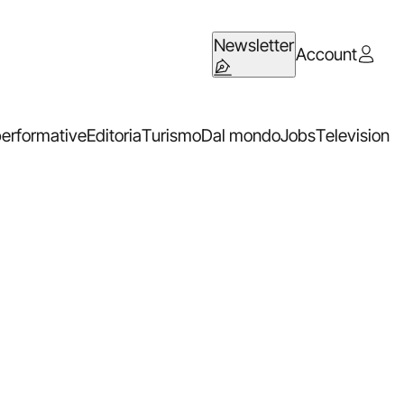
Newsletter
Account
performative
Editoria
Turismo
Dal mondo
Jobs
Television