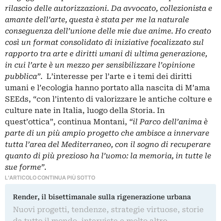
rilascio delle autorizzazioni. Da avvocato, collezionista e
amante dell’arte, questa è stata per me la naturale
conseguenza dell’unione delle mie due anime.
Ho creato
così un format consolidato di iniziative focalizzato sul
rapporto tra arte e diritti umani di ultima generazione,
in cui l’arte è un mezzo per sensibilizzare l’opinione
pubblica”
. L’interesse per l’arte e i temi dei diritti
umani e l’ecologia hanno portato alla nascita di M’ama
SEEds, “con l’intento di valorizzare le antiche colture e
culture nate in Italia, luogo della Storia. In
quest’ottica”, continua Montani,
“il Parco dell’anima è
parte di un più ampio progetto che ambisce a innervare
tutta l’area del Mediterraneo, con il sogno di recuperare
quanto di più prezioso ha l’uomo: la memoria, in tutte le
sue forme”.
L'ARTICOLO CONTINUA PIÙ SOTTO
Render, il bisettimanale sulla rigenerazione urbana
Nuovi progetti, tendenze, strategie virtuose, storie
da tutto il mondo, interviste e molto altro.