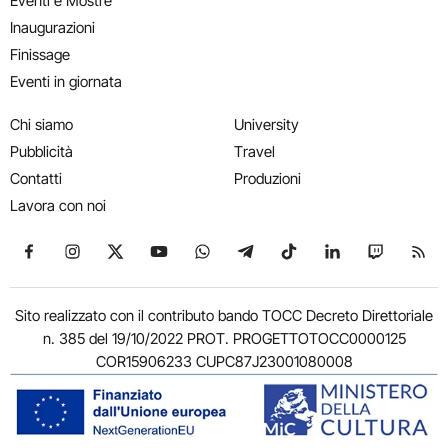
Eventi e Mostre
Inaugurazioni
Finissage
Eventi in giornata
Chi siamo
University
Pubblicità
Travel
Contatti
Produzioni
Lavora con noi
Seguici su Facebook
Seguici su Instagram
Seguici su X
Seguici su YouTube
Seguici su WhatsApp
Seguici su Telegram
Seguici su TikTok
Seguici su Link
Seguici su
Segui
Sito realizzato con il contributo bando TOCC Decreto Direttoriale
n. 385 del 19/10/2022 PROT. PROGETTOTOCC0000125
COR15906233 CUPC87J23001080008