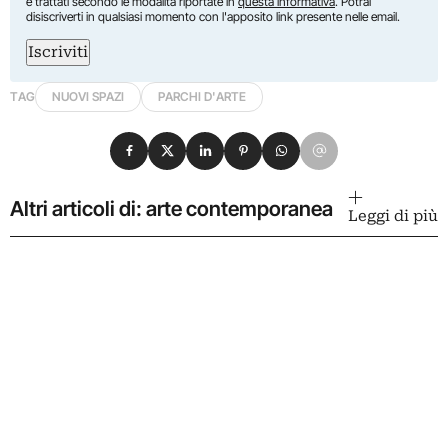
e trattati secondo le modalità riportate in
questa informativa
. Potrai
disiscriverti in qualsiasi momento con l'apposito link presente nelle email.
Iscriviti
TAG
NUOVI SPAZI
PARCHI D'ARTE
Condividi su Facebook
Condividi su X
Condividi su LinkedIn
Condividi su Pinterest
Condividi su WhatsApp
Condividi su Email
Altri articoli di: arte contemporanea
Leggi di più