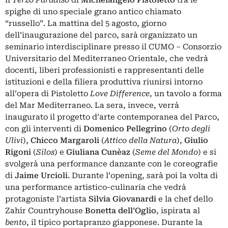
spighe di uno speciale grano antico chiamato
“russello”. La mattina del 5 agosto, giorno
dell’inaugurazione del parco, sarà organizzato un
seminario interdisciplinare presso il CUMO – Consorzio
Universitario del Mediterraneo Orientale, che vedrà
docenti, liberi professionisti e rappresentanti delle
istituzioni e della filiera produttiva riunirsi intorno
all’opera di Pistoletto
Love Difference
, un tavolo a forma
del Mar Mediterraneo. La sera, invece, verrà
inaugurato il progetto d’arte contemporanea del Parco,
con gli interventi di
Domenico Pellegrino
(
Orto degli
Ulivi
),
Chicco Margaroli
(
Attico della Natura
),
Giulio
Rigoni
(
Silos
) e
Giuliana Cunèaz
(
Seme del Mondo
) e si
svolgerà una performance danzante con le coreografie
di
Jaime Urcioli
. Durante l’opening, sarà poi la volta di
una performance artistico-culinaria che vedrà
protagoniste l’artista
Silvia Giovanardi
e la chef dello
Zahir Countryhouse
Bonetta dell’Oglio
, ispirata al
bento
, il tipico portapranzo giapponese. Durante la