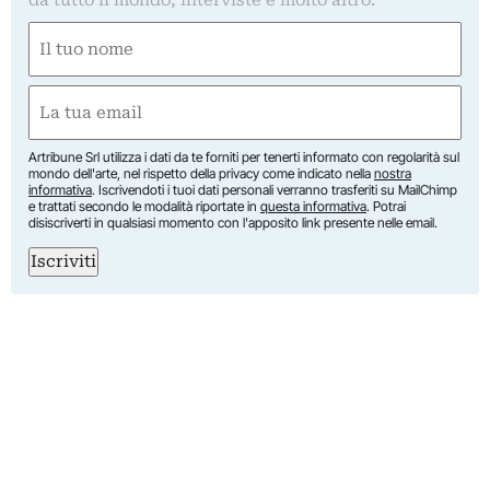
Nome
(Obbligatorio)
Nome
Email
(Obbligatorio)
Artribune Srl utilizza i dati da te forniti per tenerti informato con regolarità sul
mondo dell'arte, nel rispetto della privacy come indicato nella
nostra
informativa
. Iscrivendoti i tuoi dati personali verranno trasferiti su MailChimp
e trattati secondo le modalità riportate in
questa informativa
. Potrai
disiscriverti in qualsiasi momento con l'apposito link presente nelle email.
Iscriviti