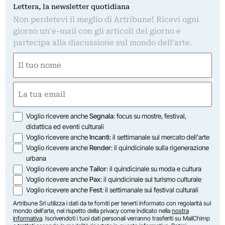
Lettera, la newsletter quotidiana
Non perdetevi il meglio di Artribune! Ricevi ogni
giorno un'e-mail con gli articoli del giorno e
partecipa alla discussione sul mondo dell'arte.
Nome
(Obbligatorio)
Nome
Email
(Obbligatorio)
Opzioni
Voglio ricevere anche
Segnala
: focus su mostre, festival,
didattica ed eventi culturali
Voglio ricevere anche
Incanti
: il settimanale sul mercato dell'arte
Voglio ricevere anche
Render
: il quindicinale sulla rigenerazione
urbana
Voglio ricevere anche
Tailor
: il quindicinale su moda e cultura
Voglio ricevere anche
Pax
: il quindicinale sul turismo culturale
Voglio ricevere anche
Fest
: il settimanale sui festival culturali
Artribune Srl utilizza i dati da te forniti per tenerti informato con regolarità sul
mondo dell'arte, nel rispetto della privacy come indicato nella
nostra
informativa
. Iscrivendoti i tuoi dati personali verranno trasferiti su MailChimp