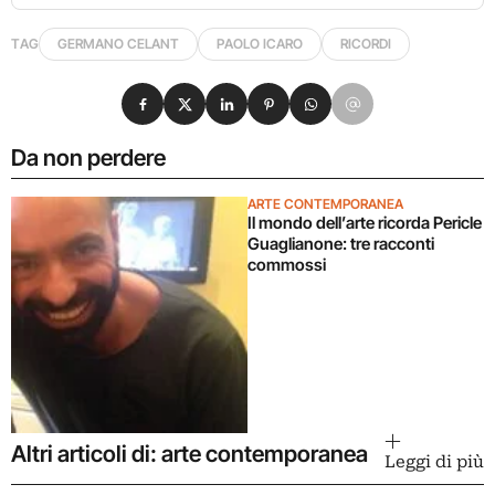
TAG
GERMANO CELANT
PAOLO ICARO
RICORDI
Condividi su Facebook
Condividi su X
Condividi su LinkedIn
Condividi su Pinterest
Condividi su WhatsApp
Condividi su Email
Da non perdere
ARTE CONTEMPORANEA
Il mondo dell’arte ricorda Pericle
Guaglianone: tre racconti
commossi
Altri articoli di: arte contemporanea
Leggi di più