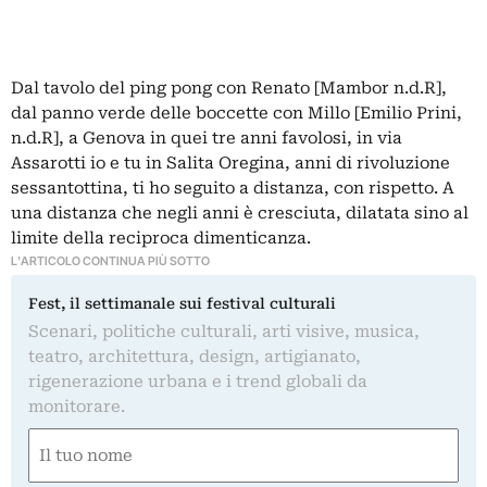
Dal tavolo del ping pong con Renato [Mambor n.d.R],
dal panno verde delle boccette con Millo [Emilio Prini,
n.d.R], a Genova in quei tre anni favolosi, in via
Assarotti io e tu in Salita Oregina, anni di rivoluzione
sessantottina, ti ho seguito a distanza, con rispetto. A
una distanza che negli anni è cresciuta, dilatata sino al
limite della reciproca dimenticanza.
L'ARTICOLO CONTINUA PIÙ SOTTO
Fest, il settimanale sui festival culturali
Scenari, politiche culturali, arti visive, musica,
teatro, architettura, design, artigianato,
rigenerazione urbana e i trend globali da
monitorare.
Nome
(Obbligatorio)