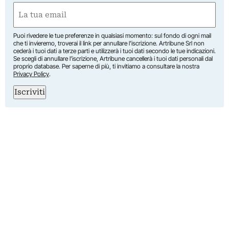
Nome
Email
(Obbligatorio)
Puoi rivedere le tue preferenze in qualsiasi momento: sul fondo di ogni mail
che ti invieremo, troverai il link per annullare l’iscrizione. Artribune Srl non
cederà i tuoi dati a terze parti e utilizzerà i tuoi dati secondo le tue indicazioni.
Se scegli di annullare l’iscrizione, Artribune cancellerà i tuoi dati personali dal
proprio database. Per saperne di più, ti invitiamo a consultare la nostra
Privacy Policy
.
Iscriviti