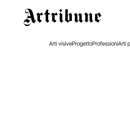
Artribune
Arti visive
Progetto
Professioni
Arti 