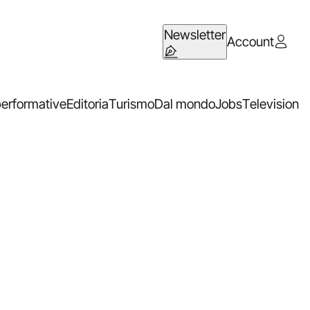
Newsletter
Account
performative
Editoria
Turismo
Dal mondo
Jobs
Television