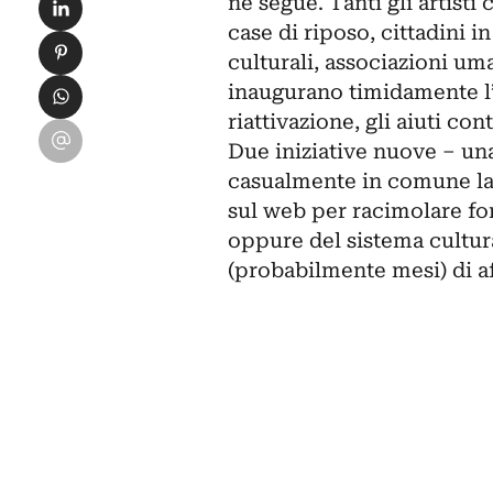
Condividi su LinkedIn
ne segue. Tanti gli artisti
case di riposo, cittadini in 
Condividi su Pinterest
culturali, associazioni uma
Condividi su WhatsApp
inaugurano timidamente l’a
riattivazione, gli aiuti co
Condividi su Email
Due iniziative nuove – una 
casualmente in comune la s
sul web per racimolare fon
oppure del sistema cultura
(probabilmente mesi) di a