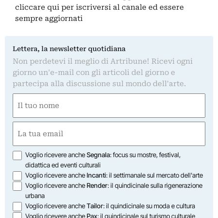
cliccare qui
per iscriversi al canale ed essere
sempre aggiornati
Lettera, la newsletter quotidiana
Non perdetevi il meglio di Artribune! Ricevi ogni
giorno un'e-mail con gli articoli del giorno e
partecipa alla discussione sul mondo dell'arte.
Nome
(Required)
First
Email
(Required)
Opzioni
Voglio ricevere anche
Segnala
: focus su mostre, festival,
didattica ed eventi culturali
Voglio ricevere anche
Incanti
: il settimanale sul mercato dell'arte
Voglio ricevere anche
Render
: il quindicinale sulla rigenerazione
urbana
Voglio ricevere anche
Tailor
: il quindicinale su moda e cultura
Voglio ricevere anche
Pax
: il quindicinale sul turismo culturale