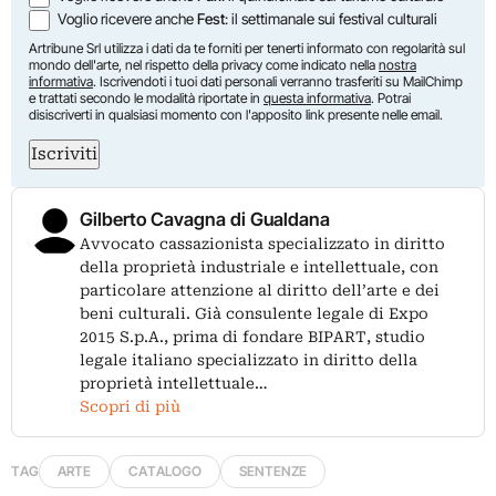
Voglio ricevere anche
Fest
: il settimanale sui festival culturali
Artribune Srl utilizza i dati da te forniti per tenerti informato con regolarità sul
mondo dell'arte, nel rispetto della privacy come indicato nella
nostra
informativa
. Iscrivendoti i tuoi dati personali verranno trasferiti su MailChimp
e trattati secondo le modalità riportate in
questa informativa
. Potrai
disiscriverti in qualsiasi momento con l'apposito link presente nelle email.
Iscriviti
Gilberto Cavagna di Gualdana
Avvocato cassazionista specializzato in diritto
della proprietà industriale e intellettuale, con
particolare attenzione al diritto dell’arte e dei
beni culturali. Già consulente legale di Expo
2015 S.p.A., prima di fondare BIPART, studio
legale italiano specializzato in diritto della
proprietà intellettuale…
Scopri di più
TAG
ARTE
CATALOGO
SENTENZE