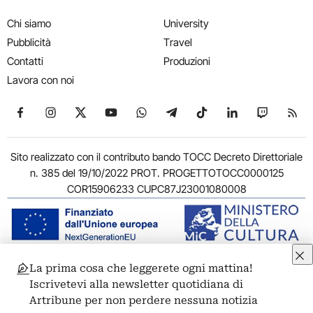
Chi siamo
University
Pubblicità
Travel
Contatti
Produzioni
Lavora con noi
Seguici su Facebook
Seguici su Instagram
Seguici su X
Seguici su YouTube
Seguici su WhatsApp
Seguici su Telegram
Seguici su TikTok
Seguici su Link
Seguici su
Segui
Sito realizzato con il contributo bando TOCC Decreto Direttoriale
n. 385 del 19/10/2022 PROT. PROGETTOTOCC0000125
COR15906233 CUPC87J23001080008
La prima cosa che leggerete ogni mattina!
© 2011-2026 ARTRIBUNE srl – Corso Vittorio Emanuele II, 287 –
Iscrivetevi alla newsletter quotidiana di
00186 Roma - P.I. 11381581005
Artribune per non perdere nessuna notizia
Privacy: Responsabile della protezione dei dati personali