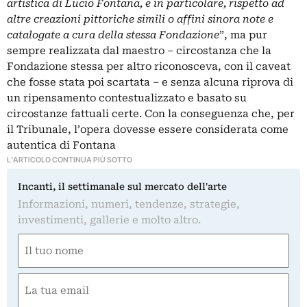
artistica di Lucio Fontana, e in particolare, rispetto ad
altre creazioni pittoriche simili o affini sinora note e
catalogate a cura della stessa Fondazione
”, ma pur
sempre realizzata dal maestro – circostanza che la
Fondazione stessa per altro riconosceva, con il caveat
che fosse stata poi scartata – e senza alcuna riprova di
un ripensamento contestualizzato e basato su
circostanze fattuali certe. Con la conseguenza che, per
il Tribunale, l’opera dovesse essere considerata come
autentica di Fontana
L'ARTICOLO CONTINUA PIÙ SOTTO
Incanti, il settimanale sul mercato dell'arte
Informazioni, numeri, tendenze, strategie,
investimenti, gallerie e molto altro.
Nome
(Required)
First
Email
(Required)