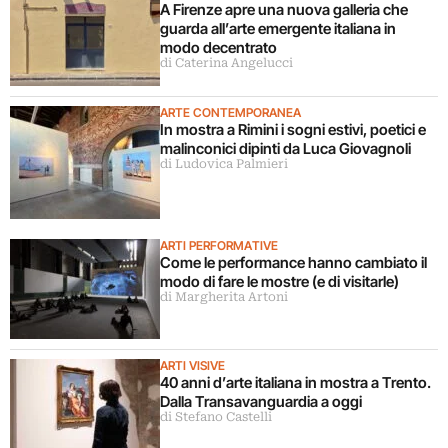
A Firenze apre una nuova galleria che
guarda all’arte emergente italiana in
modo decentrato
di Caterina Angelucci
ARTE CONTEMPORANEA
In mostra a Rimini i sogni estivi, poetici e
malinconici dipinti da Luca Giovagnoli
di Ludovica Palmieri
ARTI PERFORMATIVE
Come le performance hanno cambiato il
modo di fare le mostre (e di visitarle)
di Margherita Artoni
ARTI VISIVE
40 anni d’arte italiana in mostra a Trento.
Dalla Transavanguardia a oggi
di Stefano Castelli