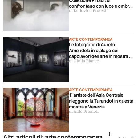
Collezione Pinault si
confrontano con luce e ombra
di Ludovico Pratesi
in una grande mostra
ARTE CONTEMPORANEA
Le fotografie di Aurelio
Amendola in dialogo coi
capolavori dell’arte in mostra a
di Giulia Bianco
Milano
ARTE CONTEMPORANEA
11 artiste dell’Asia Centrale
rileggono la Turandot in questa
mostra a Venezia
di Aldo Premoli
Altri articoli di: arte contemporanea