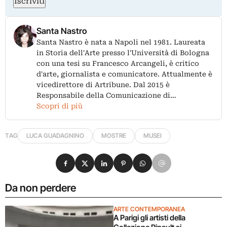
Iscriviti
Santa Nastro
Santa Nastro è nata a Napoli nel 1981. Laureata
in Storia dell'Arte presso l'Università di Bologna
con una tesi su Francesco Arcangeli, è critico
d'arte, giornalista e comunicatore. Attualmente è
vicedirettore di Artribune. Dal 2015 è
Responsabile della Comunicazione di…
Scopri di più
TAG
LUCA GUADAGNINO
MOSTRE
MUSEI
Condividi su Facebook
Condividi su X
Condividi su LinkedIn
Condividi su Pinterest
Condividi su WhatsApp
Condividi su Email
Da non perdere
ARTE CONTEMPORANEA
A Parigi gli artisti della