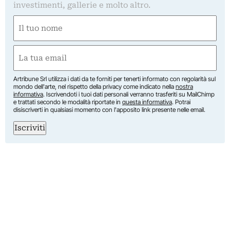
investimenti, gallerie e molto altro.
Nome
(Obbligatorio)
Nome
Email
(Obbligatorio)
Artribune Srl utilizza i dati da te forniti per tenerti informato con regolarità sul
mondo dell'arte, nel rispetto della privacy come indicato nella
nostra
informativa
. Iscrivendoti i tuoi dati personali verranno trasferiti su MailChimp
e trattati secondo le modalità riportate in
questa informativa
. Potrai
disiscriverti in qualsiasi momento con l'apposito link presente nelle email.
Iscriviti