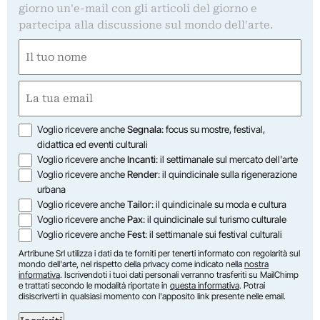
giorno un'e-mail con gli articoli del giorno e
partecipa alla discussione sul mondo dell'arte.
Nome
(Obbligatorio)
Nome
Email
(Obbligatorio)
Opzioni
Voglio ricevere anche
Segnala
: focus su mostre, festival,
didattica ed eventi culturali
Voglio ricevere anche
Incanti
: il settimanale sul mercato dell'arte
Voglio ricevere anche
Render
: il quindicinale sulla rigenerazione
urbana
Voglio ricevere anche
Tailor
: il quindicinale su moda e cultura
Voglio ricevere anche
Pax
: il quindicinale sul turismo culturale
Voglio ricevere anche
Fest
: il settimanale sui festival culturali
Artribune Srl utilizza i dati da te forniti per tenerti informato con regolarità sul
mondo dell'arte, nel rispetto della privacy come indicato nella
nostra
informativa
. Iscrivendoti i tuoi dati personali verranno trasferiti su MailChimp
e trattati secondo le modalità riportate in
questa informativa
. Potrai
disiscriverti in qualsiasi momento con l'apposito link presente nelle email.