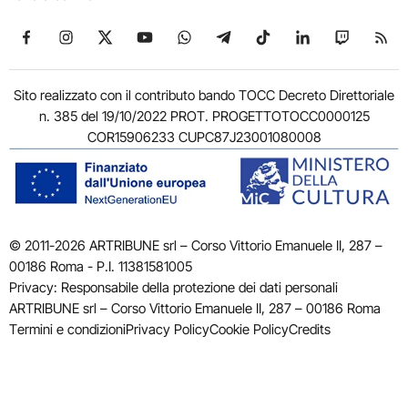
Seguici su Facebook
Seguici su Instagram
Seguici su X
Seguici su YouTube
Seguici su WhatsApp
Seguici su Telegram
Seguici su TikTok
Seguici su Link
Seguici su
Segui
Sito realizzato con il contributo bando TOCC Decreto Direttoriale
n. 385 del 19/10/2022 PROT. PROGETTOTOCC0000125
COR15906233 CUPC87J23001080008
© 2011-2026 ARTRIBUNE srl – Corso Vittorio Emanuele II, 287 –
00186 Roma - P.I. 11381581005
Privacy: Responsabile della protezione dei dati personali
ARTRIBUNE srl – Corso Vittorio Emanuele II, 287 – 00186 Roma
Termini e condizioni
Privacy Policy
Cookie Policy
Credits