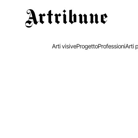
Artribune
Arti visive
Progetto
Professioni
Arti 