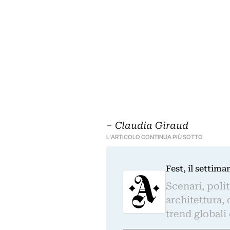
– Claudia Giraud
L'ARTICOLO CONTINUA PIÙ SOTTO
Fest, il settima
Scenari, polit
architettura, 
trend globali