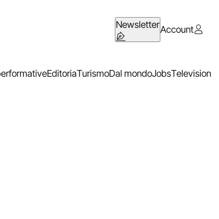
Newsletter
Account
performative
Editoria
Turismo
Dal mondo
Jobs
Television