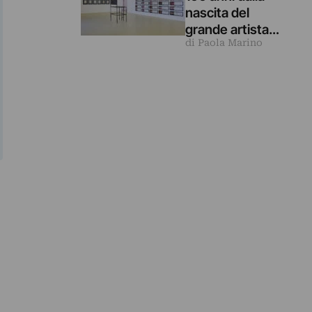
nascita del
grande artista
di Paola Marino
Vincenzo Agnetti
in una mostra in
Puglia