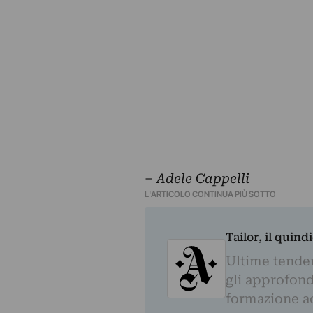
‒
Adele Cappelli
L'ARTICOLO CONTINUA PIÙ SOTTO
Tailor, il quin
Ultime tendenz
gli approfond
formazione a