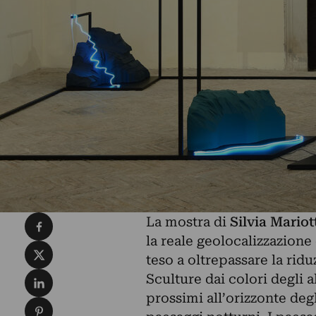
Condividi su Facebook
La mostra di
Silvia Mariot
la reale geolocalizzazione
Condividi su X
teso a oltrepassare la rid
Condividi su LinkedIn
Sculture dai colori degli 
prossimi all’orizzonte degl
Condividi su Pinterest