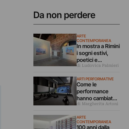
Da non perdere
ARTE
CONTEMPORANEA
In mostra a Rimini
i sogni estivi,
poetici e
di Ludovica Palmieri
malinconici
dipinti da Luca
ARTI PERFORMATIVE
Giovagnoli
Come le
performance
hanno cambiato il
di Margherita Artoni
modo di fare le
mostre (e di
ARTE
visitarle)
CONTEMPORANEA
100 anni dalla