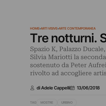
HOME
›
ARTI VISIVE
›
ARTE CONTEMPORANEA
Tre notturni. S
Spazio K, Palazzo Ducale, 
Silvia Mariotti la second
sostenuto da Peter Aufrei
rivolto ad accogliere arti
di Adele Cappelli
13/06/2018
TAG
MOSTRE
URBINO