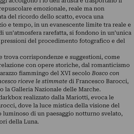
gi accolgono l’io dell’artista e trasportano il
 crepuscolare emozionale, reale ma non
ata del ricordo dello scatto, evoca una
io e tempo, in un evanescente limite tra reale e
di un’atmosfera rarefatta, si fondono in un’unica
mpressioni del procedimento fotografico e del
e trova corrispondenze e suggestioni, come
la relazione con opere storiche, dal romanticismo
’arazzo fiammingo del XVI secolo
Bosco con
cesco riceve le stimmate
di Francesco Barocci,
o la Galleria Nazionale delle Marche.
 darkbox realizzato dalla Mariotti, evoca le
rocci, dove la luce mistica della visione del
to luminoso di un paesaggio notturno svelato,
ri della Luna.