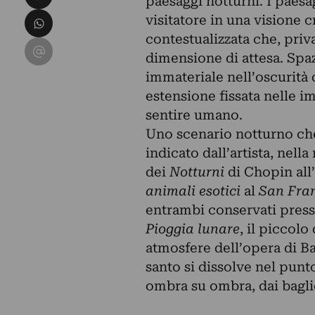
paesaggi notturni. I paesag
Condividi su WhatsApp
visitatore in una visione
contestualizzata che, priv
Condividi su Email
dimensione di attesa. Spaz
immateriale nell’oscurità 
estensione fissata nelle i
sentire umano.
Uno scenario notturno ch
indicato dall’artista, nel
dei
Notturni
di Chopin all
animali esotici
al
San Fran
entrambi conservati press
Pioggia lunare
, il piccolo
atmosfere dell’opera di Ba
santo si dissolve nel pun
ombra su ombra, dai baglio