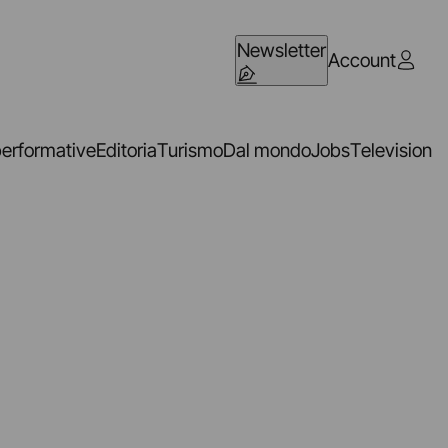
Newsletter
Account
performative
Editoria
Turismo
Dal mondo
Jobs
Television