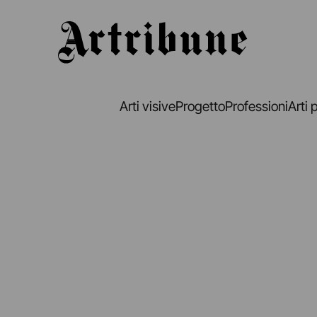
Artribune
Arti visive
Progetto
Professioni
Arti 