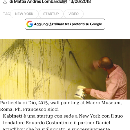
di Mattia Andres Lombardo
13/06/2018
TAG
NEW YORK
STARTUP
VIDEO
Particella di Dio, 2015, wall painting at Macro Museum,
Roma. Ph. Francesco Ricci
Kabinett
è una startup con sede a New York con il suo
fondatore Eduardo Costantini e il partner Daniel
Kruglikov che ha sviluppato, e successivamente