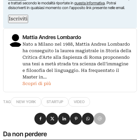
e trattati secondo le modalità riportate in
questa informativa
. Potrai
disiscriverti in qualsiasi momento con l'apposito link presente nelle email.
Iscriviti
Mattia Andres Lombardo
Nato a Milano nel 1988, Mattia Andres Lombardo
ha conseguito la laurea magistrale in Storia della
Critica d'Arte alla Sapienza di Roma proponendo
una tesi a metà strada tra scienza dell'immagine
e filosofia del linguaggio. Ha frequentato il
Master in…
Scopri di più
TAG
NEW YORK
STARTUP
VIDEO
Condividi su Facebook
Condividi su X
Condividi su LinkedIn
Condividi su Pinterest
Condividi su WhatsApp
Condividi su Email
Da non perdere