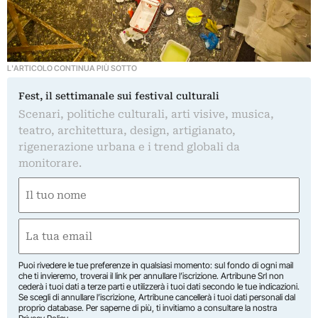
L'ARTICOLO CONTINUA PIÙ SOTTO
Fest, il settimanale sui festival culturali
Scenari, politiche culturali, arti visive, musica,
teatro, architettura, design, artigianato,
rigenerazione urbana e i trend globali da
monitorare.
Nome
(Obbligatorio)
Nome
Email
(Obbligatorio)
Puoi rivedere le tue preferenze in qualsiasi momento: sul fondo di ogni mail
che ti invieremo, troverai il link per annullare l’iscrizione. Artribune Srl non
cederà i tuoi dati a terze parti e utilizzerà i tuoi dati secondo le tue indicazioni.
Se scegli di annullare l’iscrizione, Artribune cancellerà i tuoi dati personali dal
proprio database. Per saperne di più, ti invitiamo a consultare la nostra