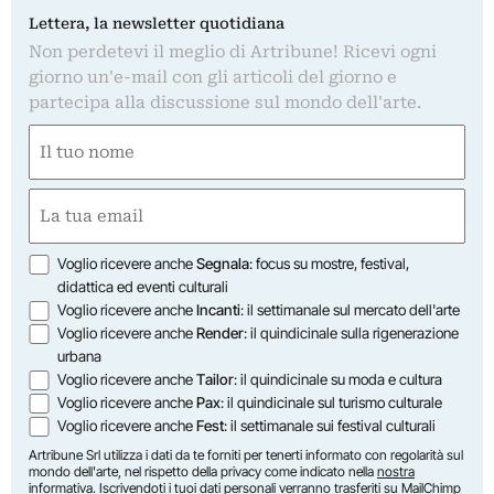
Lettera, la newsletter quotidiana
Non perdetevi il meglio di Artribune! Ricevi ogni
giorno un'e-mail con gli articoli del giorno e
partecipa alla discussione sul mondo dell'arte.
Nome
(Obbligatorio)
Nome
Email
(Obbligatorio)
Opzioni
Voglio ricevere anche
Segnala
: focus su mostre, festival,
didattica ed eventi culturali
Voglio ricevere anche
Incanti
: il settimanale sul mercato dell'arte
Voglio ricevere anche
Render
: il quindicinale sulla rigenerazione
urbana
Voglio ricevere anche
Tailor
: il quindicinale su moda e cultura
Voglio ricevere anche
Pax
: il quindicinale sul turismo culturale
Voglio ricevere anche
Fest
: il settimanale sui festival culturali
Artribune Srl utilizza i dati da te forniti per tenerti informato con regolarità sul
mondo dell'arte, nel rispetto della privacy come indicato nella
nostra
informativa
. Iscrivendoti i tuoi dati personali verranno trasferiti su MailChimp