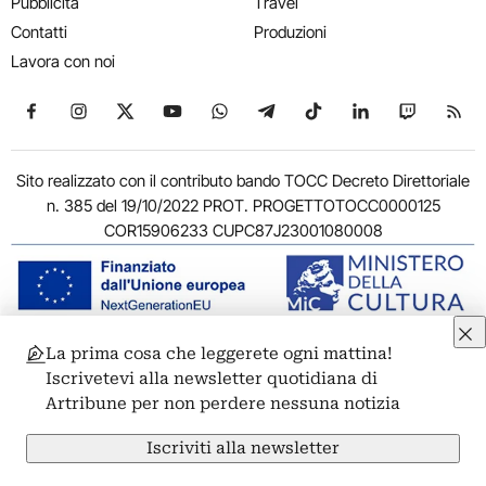
Pubblicità
Travel
Contatti
Produzioni
Lavora con noi
Seguici su Facebook
Seguici su Instagram
Seguici su X
Seguici su YouTube
Seguici su WhatsApp
Seguici su Telegram
Seguici su TikTok
Seguici su Link
Seguici su
Segui
Sito realizzato con il contributo bando TOCC Decreto Direttoriale
n. 385 del 19/10/2022 PROT. PROGETTOTOCC0000125
COR15906233 CUPC87J23001080008
La prima cosa che leggerete ogni mattina!
© 2011-2026 ARTRIBUNE srl – Corso Vittorio Emanuele II, 287 –
Iscrivetevi alla newsletter quotidiana di
00186 Roma - P.I. 11381581005
Artribune per non perdere nessuna notizia
Privacy: Responsabile della protezione dei dati personali
ARTRIBUNE srl – Corso Vittorio Emanuele II, 287 – 00186 Roma
Iscriviti alla newsletter
Termini e condizioni
Privacy Policy
Cookie Policy
Credits