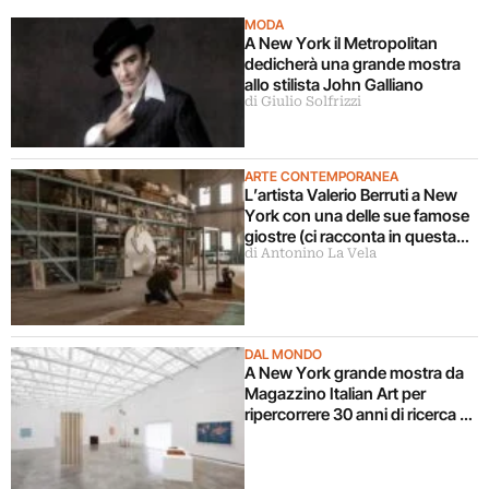
MODA
A New York il Metropolitan
dedicherà una grande mostra
allo stilista John Galliano
di Giulio Solfrizzi
ARTE CONTEMPORANEA
L’artista Valerio Berruti a New
York con una delle sue famose
giostre (ci racconta in questa
di Antonino La Vela
intervista)
DAL MONDO
A New York grande mostra da
Magazzino Italian Art per
ripercorrere 30 anni di ricerca di
Alighiero Boetti