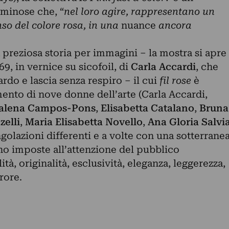
uminose che, “
nel loro agire, rappresentano un
nso del colore rosa, in una
nuance
ancora
a preziosa storia per immagini – la mostra si apre
9, in vernice su sicofoil, di
Carla Accardi
, che
rdo e lascia senza respiro – il cui
fil rose
è
ento di nove donne dell’arte (Carla Accardi,
alena
Campos-Pons
,
Elisabetta Catalano
,
Bruna
zelli
,
Maria Elisabetta Novello
,
Ana Gloria Salvi
ngolazioni differenti e a volte con una sotterrane
ono imposte all’attenzione del pubblico
à, originalità, esclusività, eleganza, leggerezza,
rore.