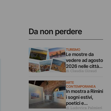
Da non perdere
TURISMO
Le mostre da
vedere ad agosto
2026 nelle città
di Claudia Giraud
d’arte europee
ARTE
CONTEMPORANEA
In mostra a Rimini
i sogni estivi,
poetici e
di Ludovica Palmieri
malinconici