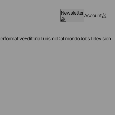
Newsletter
Account
performative
Editoria
Turismo
Dal mondo
Jobs
Television