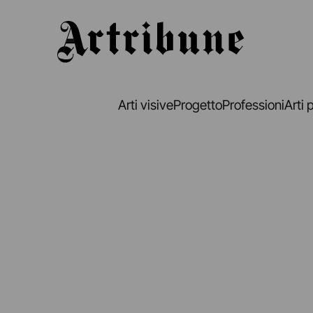
Artribune
Arti visive
Progetto
Professioni
Arti 