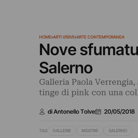
HOME
›
ARTI VISIVE
›
ARTE CONTEMPORANEA
Nove sfumature
Salerno
Galleria Paola Verrengia, 
tinge di pink con una col
di Antonello Tolve
20/05/2018
TAG
GALLERIE
MOSTRE
SALERNO