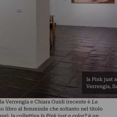
Is Pink just 
Verrengia, S
la Verrengia e Chiara Guidi (recente è
La
suo libro al femminile che soltanto nel titolo
s), la collettiva
Is Pink just a color?
è un