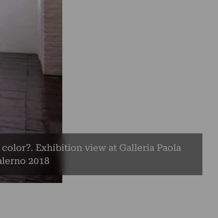
a color?. Exhibition view at Galleria Paola
alerno 2018