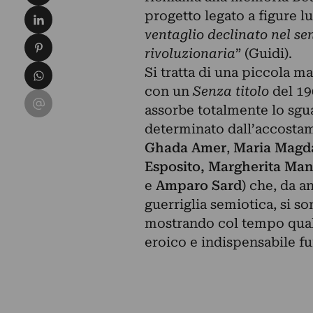
Condividi su LinkedIn
progetto legato a figure l
ventaglio declinato nel se
Condividi su Pinterest
rivoluzionaria
” (Guidi).
Condividi su WhatsApp
Si tratta di una piccola m
con un
Senza titolo
del 196
Condividi su Email
assorbe totalmente lo sgua
determinato dall’accostam
Ghada Amer
,
Maria Magd
Esposito, Margherita Man
e
Amparo Sard
) che, da a
guerriglia semiotica, si s
mostrando col tempo qualit
eroico e indispensabile fu