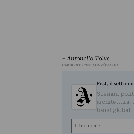
‒
Antonello Tolve
L'ARTICOLO CONTINUA PIÙ SOTTO
Fest, il settima
Scenari, polit
architettura, 
trend globali
Nome
(Obbligatorio)