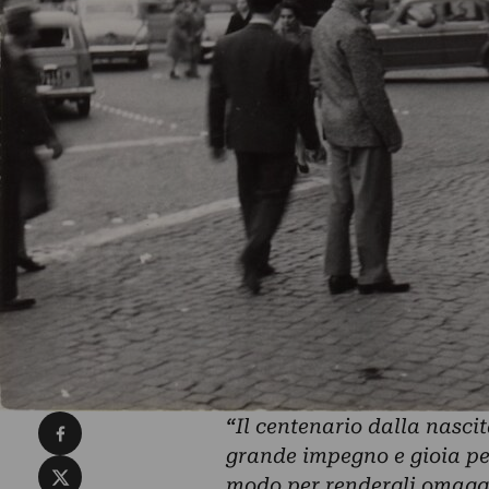
Condividi su Facebook
“
Il centenario dalla nasc
grande impegno e gioia per
Condividi su X
modo per rendergli omaggi