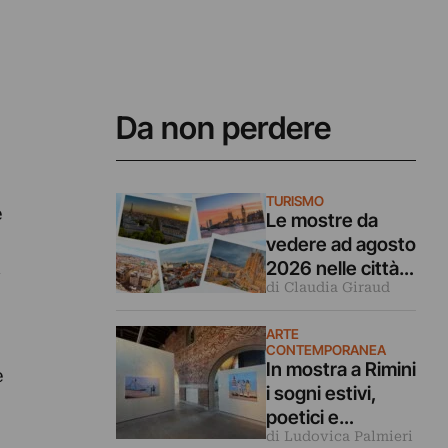
Da non perdere
TURISMO
e
Le mostre da
vedere ad agosto
2026 nelle città
di Claudia Giraud
d’arte europee
ARTE
CONTEMPORANEA
In mostra a Rimini
e
i sogni estivi,
poetici e
di Ludovica Palmieri
malinconici