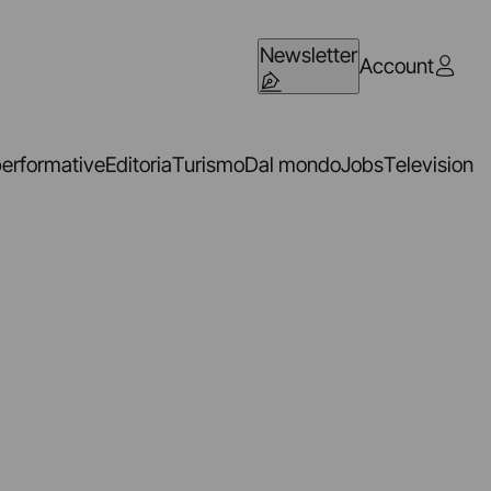
Newsletter
Account
performative
Editoria
Turismo
Dal mondo
Jobs
Television