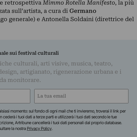
e retrospettiva
Mimmo Rotella Manifesto
, la più
ta sull’artista, a cura di
Germano
go generale) e Antonella Soldaini (direttrice del
nale sui festival culturali
iche culturali, arti visive, musica, teatro,
design, artigianato, rigenerazione urbana e i
 da monitorare.
Email
(Required)
lsiasi momento: sul fondo di ogni mail che ti invieremo, troverai il link per
n cederà i tuoi dati a terze parti e utilizzerà i tuoi dati secondo le tue
scrizione, Artribune cancellerà i tuoi dati personali dal proprio database.
sultare la nostra
Privacy Policy
.