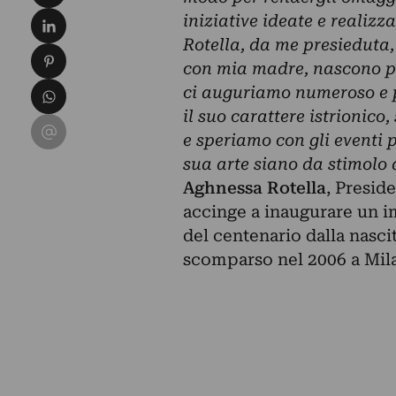
Condividi su LinkedIn
iniziative ideate e reali
Rotella, da me presieduta,
Condividi su Pinterest
con mia madre, nascono pro
Condividi su WhatsApp
ci auguriamo numeroso e p
il suo carattere istrionic
Condividi su Email
e speriamo con gli eventi p
sua arte siano da stimolo 
Aghnessa Rotella
, Presid
accinge a inaugurare un i
del centenario dalla nascit
scomparso nel 2006 a Mil