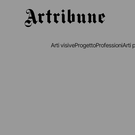
Artribune
Arti visive
Progetto
Professioni
Arti 