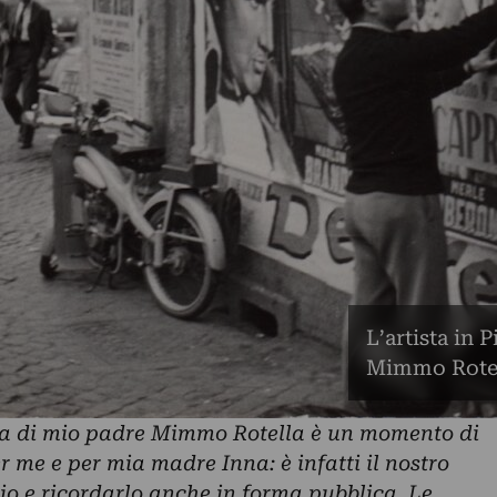
L’artista in
Mimmo Rotel
ita di mio padre Mimmo Rotella è un momento di
 me e per mia madre Inna: è infatti il nostro
o e ricordarlo anche in forma pubblica. Le