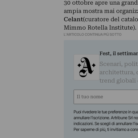
30 ottobre apre una grand
ampia mostra mai organizza
Celant
(curatore del catalo
Mimmo Rotella Institute).
L'ARTICOLO CONTINUA PIÙ SOTTO
Fest, il settima
Scenari, polit
architettura, 
trend globali
Nome
(Required)
First
Puoi rivedere le tue preferenze in qua
annullare l’iscrizione. Artribune Srl no
indicazioni. Se scegli di annullare l’i
Per saperne di più, ti invitiamo a con