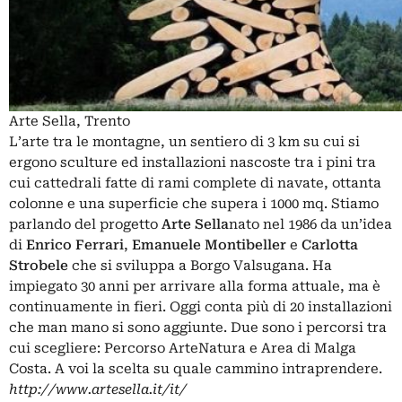
Arte Sella, Trento
L’arte tra le montagne, un sentiero di 3 km su cui si
ergono sculture ed installazioni nascoste tra i pini tra
cui cattedrali fatte di rami complete di navate, ottanta
colonne e una superficie che supera i 1000 mq. Stiamo
parlando del progetto
Arte Sella
nato nel 1986 da un’idea
di
Enrico Ferrari
,
Emanuele Montibeller
e
Carlotta
Strobele
che si sviluppa a Borgo Valsugana. Ha
impiegato 30 anni per arrivare alla forma attuale, ma è
continuamente in fieri. Oggi conta più di 20 installazioni
che man mano si sono aggiunte. Due sono i percorsi tra
cui scegliere: Percorso ArteNatura e Area di Malga
Costa. A voi la scelta su quale cammino intraprendere.
http://www.artesella.it/it/