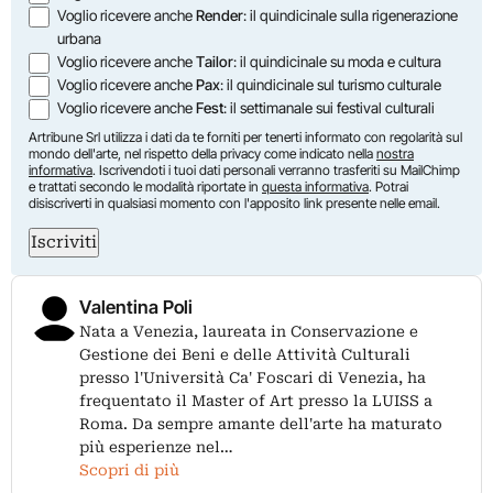
Voglio ricevere anche
Render
: il quindicinale sulla rigenerazione
urbana
Voglio ricevere anche
Tailor
: il quindicinale su moda e cultura
Voglio ricevere anche
Pax
: il quindicinale sul turismo culturale
Voglio ricevere anche
Fest
: il settimanale sui festival culturali
Artribune Srl utilizza i dati da te forniti per tenerti informato con regolarità sul
mondo dell'arte, nel rispetto della privacy come indicato nella
nostra
informativa
. Iscrivendoti i tuoi dati personali verranno trasferiti su MailChimp
e trattati secondo le modalità riportate in
questa informativa
. Potrai
disiscriverti in qualsiasi momento con l'apposito link presente nelle email.
Iscriviti
Valentina Poli
Nata a Venezia, laureata in Conservazione e
Gestione dei Beni e delle Attività Culturali
presso l'Università Ca' Foscari di Venezia, ha
frequentato il Master of Art presso la LUISS a
Roma. Da sempre amante dell'arte ha maturato
più esperienze nel…
Scopri di più