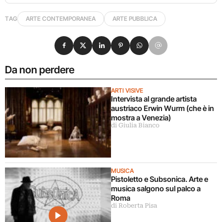
TAG
ARTE CONTEMPORANEA
ARTE PUBBLICA
Condividi su Facebook
Condividi su X
Condividi su LinkedIn
Condividi su Pinterest
Condividi su WhatsApp
Condividi su Email
Da non perdere
ARTI VISIVE
Intervista al grande artista
austriaco Erwin Wurm (che è in
mostra a Venezia)
di Giulia Bianco
MUSICA
Pistoletto e Subsonica. Arte e
musica salgono sul palco a
Roma
di Roberta Pisa