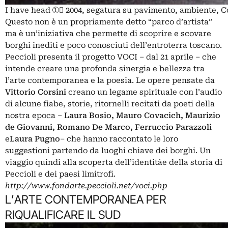
I have head ➀ 2004, segatura su pavimento, ambiente, C
Questo non è un propriamente detto “parco d’artista”
ma è un’iniziativa che permette di scoprire e scovare
borghi inediti e poco conosciuti dell’entroterra toscano.
Peccioli presenta il progetto VOCI – dal 21 aprile – che
intende creare una profonda sinergia e bellezza tra
l’arte contemporanea e la poesia. Le opere pensate da
Vittorio Corsini
creano un legame spirituale con l’audio
di alcune fiabe, storie, ritornelli recitati da poeti della
nostra epoca –
Laura Bosio, Mauro Covacich, Maurizio
de Giovanni, Romano De Marco, Ferruccio Parazzoli
e
Laura Pugno
– che hanno raccontato le loro
suggestioni partendo da luoghi chiave dei borghi. Un
viaggio quindi alla scoperta dell’identitàe della storia di
Peccioli e dei paesi limitrofi.
http://www.fondarte.peccioli.net/voci.php
L’ARTE CONTEMPORANEA PER
RIQUALIFICARE IL SUD