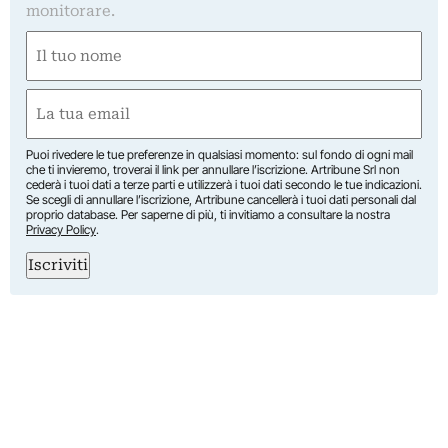
monitorare.
Nome
(Obbligatorio)
Nome
Email
(Obbligatorio)
Puoi rivedere le tue preferenze in qualsiasi momento: sul fondo di ogni mail
che ti invieremo, troverai il link per annullare l’iscrizione. Artribune Srl non
cederà i tuoi dati a terze parti e utilizzerà i tuoi dati secondo le tue indicazioni.
Se scegli di annullare l’iscrizione, Artribune cancellerà i tuoi dati personali dal
proprio database. Per saperne di più, ti invitiamo a consultare la nostra
Privacy Policy
.
Iscriviti