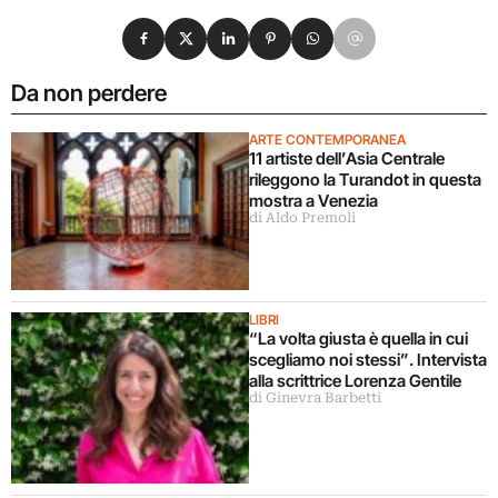
Condividi su Facebook
Condividi su X
Condividi su LinkedIn
Condividi su Pinterest
Condividi su WhatsApp
Condividi su Email
Da non perdere
ARTE CONTEMPORANEA
11 artiste dell’Asia Centrale
rileggono la Turandot in questa
mostra a Venezia
di Aldo Premoli
LIBRI
“La volta giusta è quella in cui
scegliamo noi stessi”. Intervista
alla scrittrice Lorenza Gentile
di Ginevra Barbetti