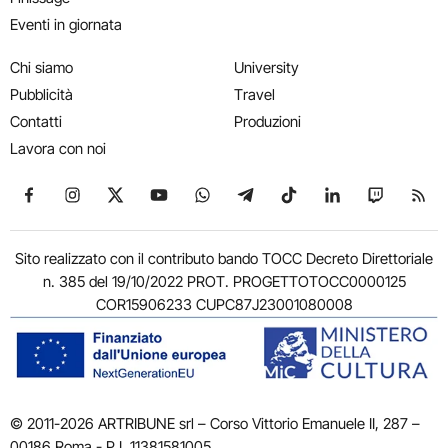
Eventi in giornata
Chi siamo
University
Pubblicità
Travel
Contatti
Produzioni
Lavora con noi
Seguici su Facebook
Seguici su Instagram
Seguici su X
Seguici su YouTube
Seguici su WhatsApp
Seguici su Telegram
Seguici su TikTok
Seguici su Link
Seguici su
Segui
Sito realizzato con il contributo bando TOCC Decreto Direttoriale
n. 385 del 19/10/2022 PROT. PROGETTOTOCC0000125
COR15906233 CUPC87J23001080008
© 2011-2026 ARTRIBUNE srl – Corso Vittorio Emanuele II, 287 –
00186 Roma - P.I. 11381581005