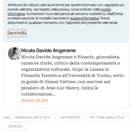
Artribune Srl utilizza i dati da te forniti per tenerti informato con regolarità sul
mondo dell'arte, nel rispetto della privacy come indicato nella
nostra
informativa
. Iscrivendoti i tuoi dati personali verranno trasferiti su MailChimp
e trattati secondo le modalità riportate in
questa informativa
. Potrai
disiscriverti in qualsiasi momento con l'apposito link presente nelle email.
Iscriviti
Nicola Davide Angerame
Nicola Davide Angerame è filosofo, giornalista,
curatore d'arte, critico della contemporaneità e
organizzatore culturale. Dopo la Laurea in
Filosofia Teoretica all'Università di Torino, sotto
la guida di Gianni Vattimo con una tesi sul
pensiero di Jean-Luc Nancy, inizia la
collaborazione…
Scopri di più
TAG
BIENNALE ARTE 2017
INTERVISTE
PITTURA ANALITICA
VENEZIA