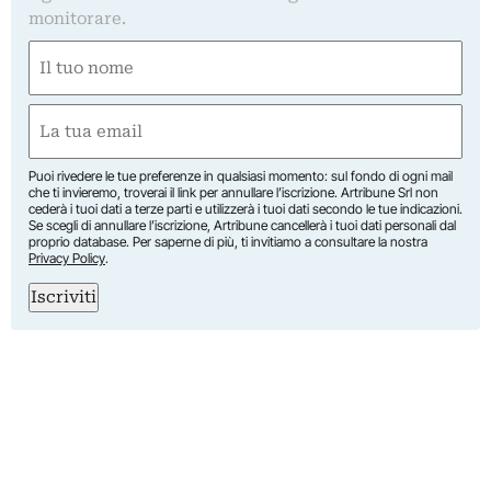
monitorare.
Nome
(Obbligatorio)
Nome
Email
(Obbligatorio)
Puoi rivedere le tue preferenze in qualsiasi momento: sul fondo di ogni mail
che ti invieremo, troverai il link per annullare l’iscrizione. Artribune Srl non
cederà i tuoi dati a terze parti e utilizzerà i tuoi dati secondo le tue indicazioni.
Se scegli di annullare l’iscrizione, Artribune cancellerà i tuoi dati personali dal
proprio database. Per saperne di più, ti invitiamo a consultare la nostra
Privacy Policy
.
Iscriviti