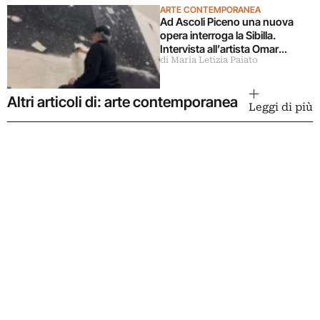
ARTE CONTEMPORANEA
Ad Ascoli Piceno una nuova
opera interroga la Sibilla.
Intervista all’artista Omar
di Maria Letizia Paiato
Galliani
Altri articoli di: arte contemporanea
Leggi di più