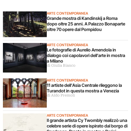
ARTE CONTEMPORANEA
Grande mostra di Kandinskij a Roma
dopo oltre 25 anni. A Palazzo Bonaparte
oltre 70 opere dal Pompidou
ARTE CONTEMPORANEA
Le fotografie di Aurelio Amendola in
dialogo coi capolavori dell’arte in mostra
a Milano
di Giulia Bianco
ARTE CONTEMPORANEA
11 artiste dell’Asia Centrale rileggono la
Turandot in questa mostra a Venezia
di Aldo Premoli
ARTE CONTEMPORANEA
Il grande artista Cy Twombly realizzò una
celebre serie di opere ispirato dal borgo di