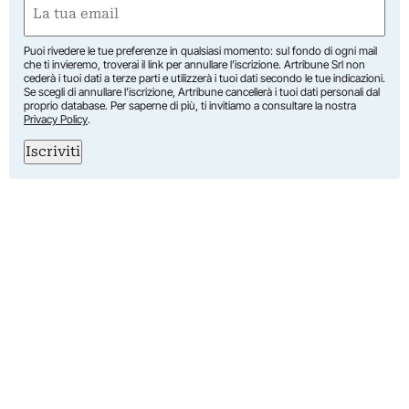
Email
(Required)
Puoi rivedere le tue preferenze in qualsiasi momento: sul fondo di ogni mail
che ti invieremo, troverai il link per annullare l’iscrizione. Artribune Srl non
cederà i tuoi dati a terze parti e utilizzerà i tuoi dati secondo le tue indicazioni.
Se scegli di annullare l’iscrizione, Artribune cancellerà i tuoi dati personali dal
proprio database. Per saperne di più, ti invitiamo a consultare la nostra
Privacy Policy
.
Iscriviti