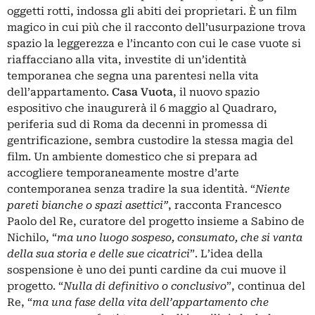
oggetti rotti, indossa gli abiti dei proprietari. È un film
magico in cui più che il racconto dell’usurpazione trova
spazio la leggerezza e l’incanto con cui le case vuote si
riaffacciano alla vita, investite di un’identità
temporanea che segna una parentesi nella vita
dell’appartamento.
Casa Vuota
, il nuovo spazio
espositivo che inaugurerà il 6 maggio al Quadraro,
periferia sud di Roma da decenni in promessa di
gentrificazione, sembra custodire la stessa magia del
film. Un ambiente domestico che si prepara ad
accogliere temporaneamente mostre d’arte
contemporanea senza tradire la sua identità. “
Niente
pareti bianche o spazi asettici”
, racconta Francesco
Paolo del Re, curatore del progetto insieme a Sabino de
Nichilo, “
ma uno luogo sospeso, consumato, che si vanta
della sua storia e delle sue cicatrici
”. L’idea della
sospensione è uno dei punti cardine da cui muove il
progetto. “
Nulla di definitivo o conclusivo
”, continua del
Re, “
ma una fase della vita dell’appartamento che