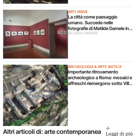
ARTI VISIVE
La città come paesaggio
umano. Succede nelle
fotografie di Matilde Damele in
di Fabio Petrelli
mostra a Roma
ARCHEOLOGIA & ARTE ANTICA
Importante ritrovamento
archeologico a Roma: mosaici e
affreschi riemergono sotto Villa
Celimontana durante un
cantiere
Altri articoli di: arte contemporanea
Leggi di più