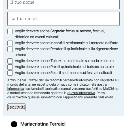
(Required)
First
Email
(Required)
Opzioni
Voglio ricevere anche
Segnala
: focus su mostre, festival,
didattica ed eventi culturali
Voglio ricevere anche
Incanti
: il settimanale sul mercato dell'arte
Voglio ricevere anche
Render
: il quindicinale sulla rigenerazione
urbana
Voglio ricevere anche
Tailor
: il quindicinale su moda e cultura
Voglio ricevere anche
Pax
: il quindicinale sul turismo culturale
Voglio ricevere anche
Fest
: il settimanale sui festival culturali
Artribune Srl utilizza i dati da te forniti per tenerti informato con regolarità sul
mondo dell'arte, nel rispetto della privacy come indicato nella
nostra
informativa
. Iscrivendoti i tuoi dati personali verranno trasferiti su MailChimp
e trattati secondo le modalità riportate in
questa informativa
. Potrai
disiscriverti in qualsiasi momento con l'apposito link presente nelle email.
Iscriviti
Mariacristina Ferraioli