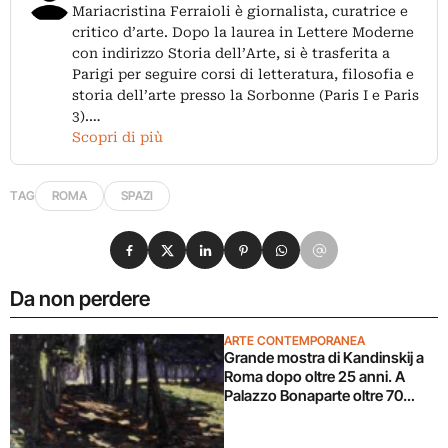
Mariacristina Ferraioli è giornalista, curatrice e
critico d’arte. Dopo la laurea in Lettere Moderne
con indirizzo Storia dell’Arte, si è trasferita a
Parigi per seguire corsi di letteratura, filosofia e
storia dell’arte presso la Sorbonne (Paris I e Paris
3).…
Scopri di più
TAG
ROMA
SPAZI
Condividi su Facebook
Condividi su X
Condividi su LinkedIn
Condividi su Pinterest
Condividi su WhatsApp
Condividi su Email
Da non perdere
ARTE CONTEMPORANEA
Grande mostra di Kandinskij a
Roma dopo oltre 25 anni. A
Palazzo Bonaparte oltre 70
opere dal Pompidou