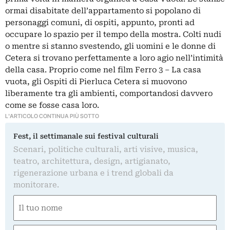
ormai disabitate dell’appartamento si popolano di
personaggi comuni, di ospiti, appunto, pronti ad
occupare lo spazio per il tempo della mostra. Colti nudi
o mentre si stanno svestendo, gli uomini e le donne di
Cetera si trovano perfettamente a loro agio nell’intimità
della casa. Proprio come nel film Ferro 3 – La casa
vuota, gli Ospiti di Pierluca Cetera si muovono
liberamente tra gli ambienti, comportandosi davvero
come se fosse casa loro.
L'ARTICOLO CONTINUA PIÙ SOTTO
Fest, il settimanale sui festival culturali
Scenari, politiche culturali, arti visive, musica,
teatro, architettura, design, artigianato,
rigenerazione urbana e i trend globali da
monitorare.
Nome
(Required)
First