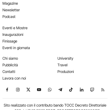
Magazine
Newsletter
Podcast
Eventi e Mostre
Inaugurazioni
Finissage
Eventi in giornata
Chi siamo
University
Pubblicità
Travel
Contatti
Produzioni
Lavora con noi
Seguici su Facebook
Seguici su Instagram
Seguici su X
Seguici su YouTube
Seguici su WhatsApp
Seguici su Telegram
Seguici su TikTok
Seguici su Link
Seguici su
Segui
Sito realizzato con il contributo bando TOCC Decreto Direttoriale