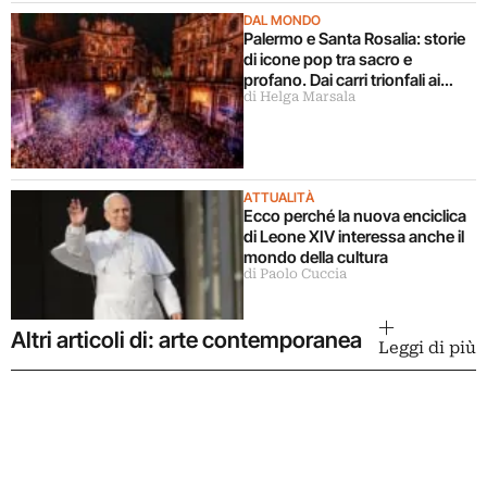
DAL MONDO
Palermo e Santa Rosalia: storie
di icone pop tra sacro e
profano. Dai carri trionfali ai
di Helga Marsala
murales
ATTUALITÀ
Ecco perché la nuova enciclica
di Leone XIV interessa anche il
mondo della cultura
di Paolo Cuccia
Altri articoli di: arte contemporanea
Leggi di più