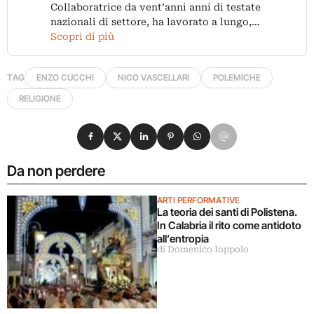
Collaboratrice da vent’anni anni di testate
nazionali di settore, ha lavorato a lungo,…
Scopri di più
TAG
ENZO CUCCHI
NICO VASCELLARI
POLEMICHE
RELIGIONE
Condividi su Facebook
Condividi su X
Condividi su LinkedIn
Condividi su Pinterest
Condividi su WhatsApp
Condividi su Email
Da non perdere
ARTI PERFORMATIVE
La teoria dei santi di Polistena.
In Calabria il rito come antidoto
all’entropia
di Domenico Ioppolo