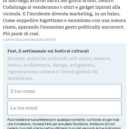
di uno degli articoli usciti nei giorni scorsi. Dentro
Codalunga si venderanno t-shirt e gadget ispirati alla
vicenda. E l’incidente diventa marketing, in un balzo.
Come seppellire bigottismo e moralismo con una sonora
risata, sparando l’ennesimo gesto politically uncorrect.
Più punk di così.
L'ARTICOLO CONTINUA PIÙ SOTTO
Fest, il settimanale sui festival culturali
Scenari, politiche culturali, arti visive, musica,
teatro, architettura, design, artigianato,
rigenerazione urbana e i trend globali da
monitorare.
Nome
(Obbligatorio)
Nome
Email
(Obbligatorio)
Puoi rivedere le tue preferenze in qualsiasi momento: sul fondo di ogni mail
che ti invieremo, troverai il link per annullare l’iscrizione. Artribune Srl non
cederà i tuoi dati a terze parti e utilizzerà i tuoi dati secondo le tue indicazioni.