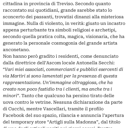
cittadina in provincia di Treviso. Secondo quanto
raccontato sui quotidiani, grande sarebbe stato lo
sconcerto dei passanti, trovatisi dinanzi alla misteriosa
immagine. Nulla di violento, in verità: giusto un incastro
appena perturbante tra simboli religiosi e archetipi,
secondo quella pratica colta, magica, visionaria, che ha
generato la personale cosmogonia del grande artista
anconetano.
Non hanno però gradito i residenti, come denunciato
dalla direttrice dell’Ascom locale Antonella Secchi:
“
Vari miei associati, commercianti e pubblici esercenti di
via Martiri si sono lamentati per la presenza di questa
rappresentazione. Un’immagine oltraggiosa, che ha
creato non poco fastidio tra i clienti, ma anche tra i
minori
”. Tanto che qualcuno ha
persino tirato delle
uova contro le vetrine.
Nessuna dichiarazione da parte
di Cucchi, mentre Vascellari, tramite il profilo
Facebook del suo spazio, rilancia e annuncia l’apertura
del temporary store “Artigli sulla Madonna”, dal titolo