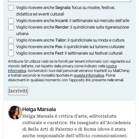
Opzioni
Voglio ricevere anche
Segnala
: focus su mostre, festival,
didattica ed eventi culturali
Voglio ricevere anche
Incanti
: il settimanale sul mercato dell'arte
Voglio ricevere anche
Render
: il quindicinale sulla rigenerazione
urbana
Voglio ricevere anche
Tailor
: il quindicinale su moda e cultura
Voglio ricevere anche
Pax
: il quindicinale sul turismo culturale
Voglio ricevere anche
Fest
: il settimanale sui festival culturali
Artribune Srl utilizza i dati da te forniti per tenerti informato con regolarità sul
mondo dell'arte, nel rispetto della privacy come indicato nella
nostra
informativa
. Iscrivendoti i tuoi dati personali verranno trasferiti su MailChimp
e trattati secondo le modalità riportate in
questa informativa
. Potrai
disiscriverti in qualsiasi momento con l'apposito link presente nelle email.
Iscriviti
Helga Marsala
Helga Marsala è critica d’arte, editorialista
culturale e curatrice. Ha insegnato all’Accademia
di Belle Arti di Palermo e di Roma (dove è stata
anche responsabile dell’ufficio comunicazione).