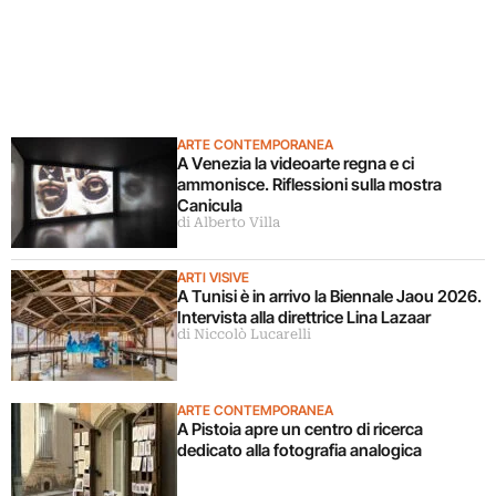
ARTE CONTEMPORANEA
A Venezia la videoarte regna e ci
ammonisce. Riflessioni sulla mostra
Canicula
di Alberto Villa
ARTI VISIVE
A Tunisi è in arrivo la Biennale Jaou 2026.
Intervista alla direttrice Lina Lazaar
di Niccolò Lucarelli
ARTE CONTEMPORANEA
A Pistoia apre un centro di ricerca
dedicato alla fotografia analogica