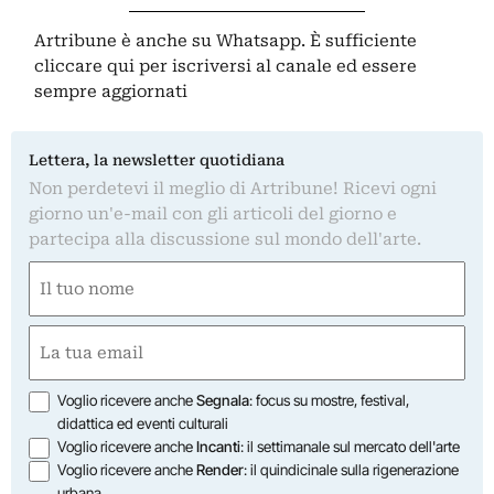
Artribune è anche su Whatsapp. È sufficiente
cliccare qui
per iscriversi al canale ed essere
sempre aggiornati
Lettera, la newsletter quotidiana
Non perdetevi il meglio di Artribune! Ricevi ogni
giorno un'e-mail con gli articoli del giorno e
partecipa alla discussione sul mondo dell'arte.
Nome
(Required)
First
Email
(Required)
Opzioni
Voglio ricevere anche
Segnala
: focus su mostre, festival,
didattica ed eventi culturali
Voglio ricevere anche
Incanti
: il settimanale sul mercato dell'arte
Voglio ricevere anche
Render
: il quindicinale sulla rigenerazione
urbana