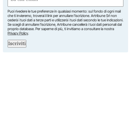
(Required)
Puoi rivedere le tue preferenze in qualsiasi momento: sul fondo di ogni mail
che ti invieremo, troverai il link per annullare l’iscrizione. Artribune Srl non
cederà i tuoi dati a terze parti e utilizzerà i tuoi dati secondo le tue indicazioni.
Se scegli di annullare l’iscrizione, Artribune cancellerà i tuoi dati personali dal
proprio database. Per saperne di più, ti invitiamo a consultare la nostra
Privacy Policy
.
Iscriviti