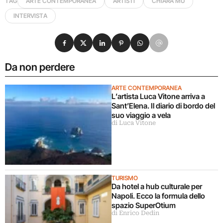
TAG
ARTE CONTEMPORANEA
ARTISTI
CHIARA MU
INTERVISTA
Condividi su Facebook
Condividi su X
Condividi su LinkedIn
Condividi su Pinterest
Condividi su WhatsApp
Condividi su Email
Da non perdere
ARTE CONTEMPORANEA
L’artista Luca Vitone arriva a
Sant’Elena. Il diario di bordo del
suo viaggio a vela
di Luca Vitone
TURISMO
Da hotel a hub culturale per
Napoli. Ecco la formula dello
spazio SuperOtium
di Enrico Dedin