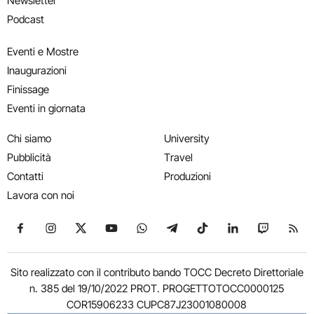
Newsletter
Podcast
Eventi e Mostre
Inaugurazioni
Finissage
Eventi in giornata
Chi siamo
University
Pubblicità
Travel
Contatti
Produzioni
Lavora con noi
Seguici su Facebook
Seguici su Instagram
Seguici su X
Seguici su YouTube
Seguici su WhatsApp
Seguici su Telegram
Seguici su TikTok
Seguici su Link
Seguici su
Segui
Sito realizzato con il contributo bando TOCC Decreto Direttoriale
n. 385 del 19/10/2022 PROT. PROGETTOTOCC0000125
COR15906233 CUPC87J23001080008